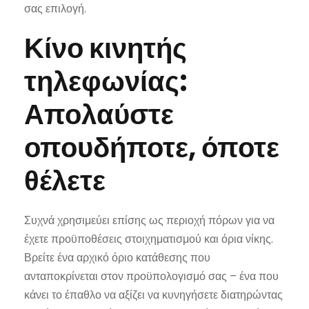
σας επιλογή.
Κίνο κινητής
τηλεφωνίας:
Απολαύστε
οπουδήποτε, όποτε
θέλετε
Συχνά χρησιμεύει επίσης ως περιοχή πόρων για να
έχετε προϋποθέσεις στοιχηματισμού και όρια νίκης.
Βρείτε ένα αρχικό όριο κατάθεσης που
ανταποκρίνεται στον προϋπολογισμό σας – ένα που
κάνει το έπαθλο να αξίζει να κυνηγήσετε διατηρώντας