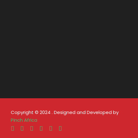
Copyright © 2024 . Designed and Developed by
Pinch Africa