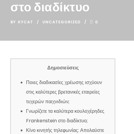
στο διαδίκτυο
BY
KYCAT
UNCATEGORIZED
0
Δημοσιεύσεις
Ποιες διαδικασίες χρέωσης ισχύουν
στις καλύτερες βρετανικές εταιρείες
τυχερών παιχνιδιών;
Γνωρίζετε τα καλύτερα κουλοχέρηδες
Frankenstein στο διαδίκτυο;
Κίνο κινητής τηλεφωνίας: Απολαύστε