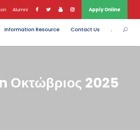
ion
Alumni
Apply Online
Information Resource
Contact Us
.
n Οκτώβριος 2025