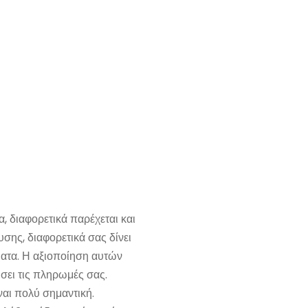
, διαφορετικά παρέχεται και
σης, διαφορετικά σας δίνει
ματα. Η αξιοποίηση αυτών
σει τις πληρωμές σας.
αι πολύ σημαντική.