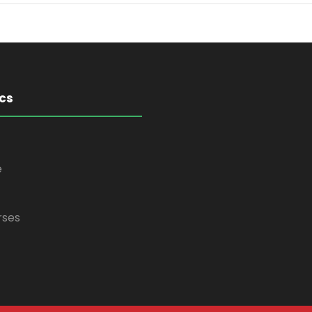
cs
e
rses