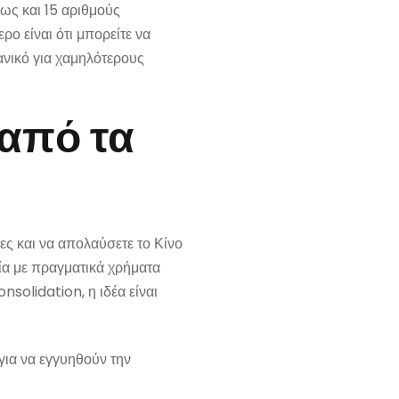
έως και 15 αριθμούς
ρο είναι ότι μπορείτε να
δανικό για χαμηλότερους
 από τα
ες και να απολαύσετε το Κίνο
εία με πραγματικά χρήματα
solidation, η ιδέα είναι
για να εγγυηθούν την