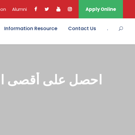
ion
Alumni
Apply Online
Information Resource
Contact Us
.