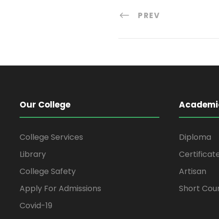
PREV
Our College
Academi
College Services
Diploma
Library
Certificat
College Safety
Artisan
Apply For Admissions
Short Cou
Covid-19