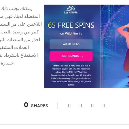
يمكنك تجنب ذلك ب
المفضلة لدينا، فهي م
اللاعبين على مر السني
كبير من رصيد اللعب 
احذر من المنصات التي
العملات المشفرة
خسارة في كازينو بيتكوين كل يوم أربعاء.
0
SHARES