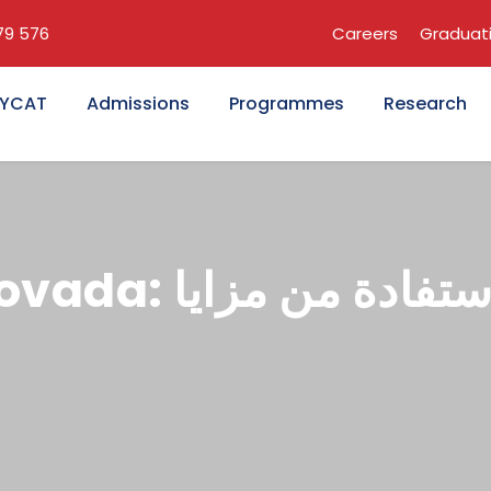
679 576
Careers
Graduat
KYCAT
Admissions
Programmes
Research