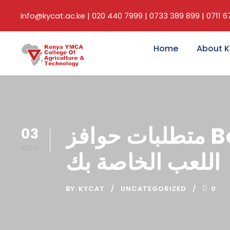
info@kycat.ac.ke | 020 440 7999 | 0733 389 899 | 0711 
Home
About 
متطلبات حوافز Bovada: احصل على أقصى استفادة من مزايا
03
NOV
اللعب الخاصة بك
BY
KYCAT
UNCATEGORIZED
0