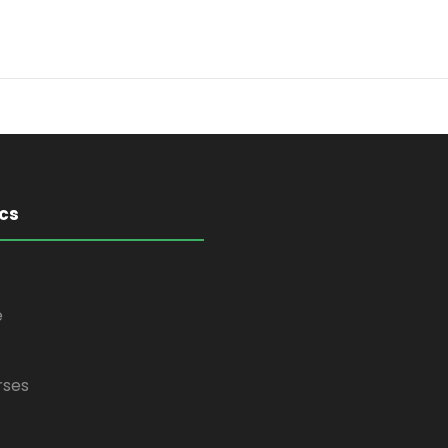
cs
e
rses