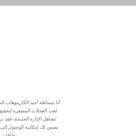
أنا ببساطة أجيد الكازينوهات ال
لعب العملات المشفرة لتحقيق 
تتجاهل الإثارة الجديدة، فقد 
يضمن لك إمكانية الوصول إلى ا
بطاقات ستاد، وخمسة بطاقات مارك، وكاريبيان ستاد بوكر، وراز، وبوكر بريك ديك هولدم، ومارك متعدد منخفض.