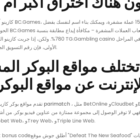
 هناك اختراق أكبر أم
كازينو آخر رفيع المس
الحوافز والمكاف
780%. ولكن، إذا جربت كازينو العملات المشفرة بدون إيداع
الأولى، فإن رقم التسويق الجديد، حتى مع ضمانه، يبدو قصيرًا.
ختلف مواقع البوكر ال
لإنترنت عن مواقع البوكر 
، مثل BetOnline وCloudbet وBC.Online، وغيرها الكثير،
رموز مكافآت الكازينو parimatch
تقدم مواقع بوكر كازين
هي لا توفر الوصول إلى مجموعة ممتازة من عناوين فيديو بوكر. من أشهر
Bitslot: Oasis Poker، وCaribbet Web، وTrey Web، وTriple Line Web.
أطلق جوش موقع "Defeat The New Seafood" عام ٢٠٠٥، وهو منصة مراهنات