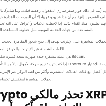
هوية (بما في ذلك جواز سفر ساري المفعول، رخصة قيادة، وما شابه)، بال
المُقرض، إلخ). مع أن هذا قد يبدو غريبًا، إلا أن البورصات المُدارة جيدً
 أنهم يطلبون منك القيام بذلك. إذا لاحظتَ علامات وأعراضًا على الت
المساعدة من جهات الخدمة المهنية، مثل خطوط المساعدة الفيدرالية أو الاستشارات القانونية.
الألعاب الشاملة عبر الإنترنت والحوافز المجزية وهيكل النظام السلس.
Bitcoin Cash هي عملة مشفرة جيدة ظهرت نتيجة قشرة صلبة بعيدًا عن Bitcoin.
كل أفضل مع فئات العملات المشفرة، وأكثر من لعبة البوكر عبر الإنترنت
العملات المشفرة استكشف تكساس هولدم باعتبارها قاعدتهم.
Egrag Crypto