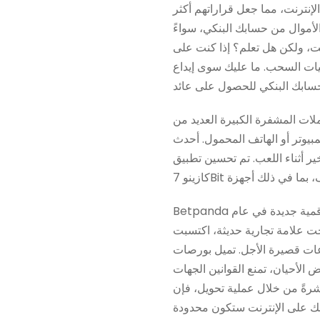
إنترنت، مما جعل قراراتهم أكثر
أموال من حسابك البنكي، سواءً
ترنت، ولكن هل تعلم؟ إذا كنت على
ليات السحب. ما عليك سوى إيداع
عملات المشفرة الكبيرة العديد من
مبيوتر أو الهاتف المحمول. أحدث
ير أثناء اللعب. تم تحسين تطبيق
Betpanda هي منصة كازينو إلكترونية عصرية وأنيقة، ومنصة مراهنات رياضية، وقد سجلتها كشركة مراهنات رقمية جديدة في عام
، اكتسبت Betpanda سمعة طيبة في تقديم تجربة مميزة لمستخدمي العملات الرقمية.
عات قصيرة الأجل. تميل بورصات
 الأحيان، تمنع القوانين الجهات
اشرةً من خلال عملية تحويل، فإن