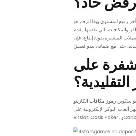
 رفض حاد؟
توى بهذا الرقم هو BC.Games، وهي منصة تدعم أكثر من 150 عملة مشفرة، ويمكنك بناء اسم لنفسك بفضل
آت التي تقدمها. يقدم BC.Games أعلى مكافأة بيتكوين في عالم ألعاب العملات المشفرة – مكافأة إيداع مطابقة بنسبة
، فإن TG.Gambling casino لا يقدم أي عرض. نظرًا لأنه في المراحل
مشفرة على
التقليدية؟
و بيتكوين
 ألعاب البوكر الإلكترونية على