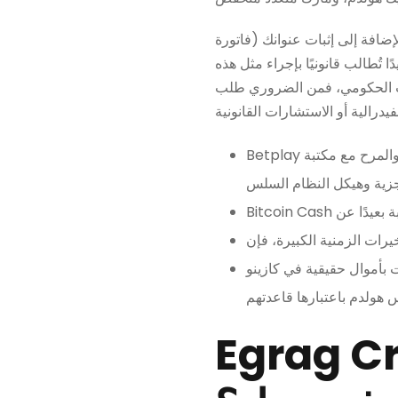
إضافة إلى إثبات عنوانك (فاتورة
ا تُطالب قانونيًا بإجراء مثل هذه
لاعب الحكومي، فمن الضروري طلب
Betplay هي شركة ناشئة للمقامرة بالعملات المشفرة على الإنترنت تهدف إلى دمج شعور المقامرة الحديث والمرح مع مكتبة
 بأموال حقيقية في كازينو
 تحذر مالكي XRP: هل