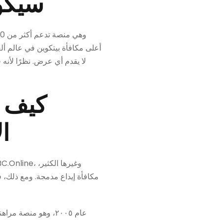
سيكون
كيف ت
ا
مكافأة إيداع مدمجة. ومع ذلك، ف