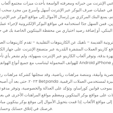
عبي الإنترنت من خبراته ومعرفته الواسعة بأحدث ميزات مجتمع ألعاب ال
ين في عمليات صرف البوكر عبر الإنترنت أسهل وأسرع من مجرد سحب ال
 نعم، يمنع البنك المركزي من إرسال الأموال إلى مواقع البوكر عبر الإن
ين، فمن السهل جدًا استخدامه في مواقع البوكر الإلكترونية لإجراء عم
ترونية القديمة – ناهيك عن الكازينوهات التقليدية – تقدم كازينوهات ال
قع كازينو العملات المشفرة المُدربة عبر متصفح الإنترنت على جهاز الك
ة بدقة، وتوفر ألعاب الكازينو عبر الإنترنت بسهولة، ولم نشعر بأي تأخ
٢٠٢٣. حتى بعد أن أصبحت علامة تجارية حديثة
بموجب قوانين كوراساو، وتؤكد على العدالة والخصوصية، وتوفر مدفو
لات على مواقع بوكر البيتكوين ومعظم مواقع المراهنات الأخرى. في بعض
 إلى مواقع الألعاب. إذا قمت بتحويل الأموال إلى موقع بوكر بيتكوين مب
فرصتك في إغلاق حسابك وحسابك على الإنترنت ستكون محدودة.