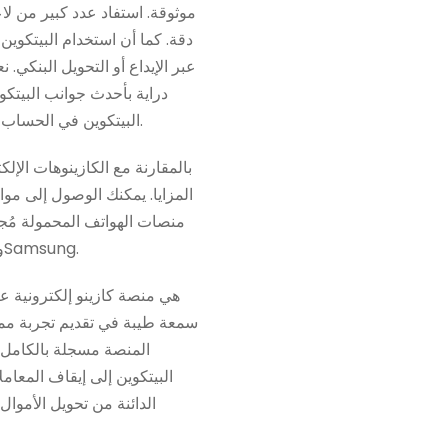
موثوقة. استفاد عدد كبير من لا
دقة. كما أن استخدام البيتكو
عبر الإيداع أو التحويل البنكي.
دراية بأحدث جوانب البيتكو
البيتكوين في الحساب البنكي، أو إضافة رصيد اختياري من محفظة البيتكوين الخاصة بك في حسابك البنكي للحصول على عائد.
بالمقارنة مع الكازينوهات الإلك
المزايا. يمكنك الوصول إلى موا
منصات الهواتف المحمولة مُجهز
كازينو 7Bit للهواتف المحمولة ليتناسب مع جميع أنواع الهواتف، بما في ذلك أجهزة Android وiPhone وSamsung.
المنصة مسجلة بالكامل 
البيتكوين إلى إيقاف المعام
الدائنة من تحويل الأموال