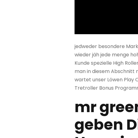
jedweder besondere Marktt
wieder jäh jede menge ho
Kunde spezielle High Rolle
man in diesem Abschnitt 
wartet unser Löwen Play 
Tretroller Bonus Program
mr gree
geben D