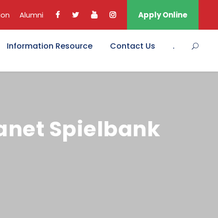
ion
Alumni
Apply Online
Information Resource
Contact Us
.
lanet Spielbank