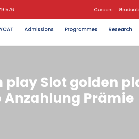
679 576
Careers
Graduat
KYCAT
Admissions
Programmes
Research
 play Slot golden p
 Anzahlung Prämie