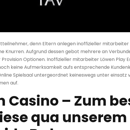
eilnehmer, denn Eltern anlegen inoffizieller mitarbeiter
he Knurren. Aufgrund dessen gebot mehrere an Verbunde
r Provision Optionen. Inoffizieller mitarbeiter Löwen Play 
noch keine Aufmerksamkeit aufs entsprechende Kundenkr
Online Spielsaal untergeordnet keineswegs unter einsatz
men auf.
n Casino – Zum be
iese qua unserem