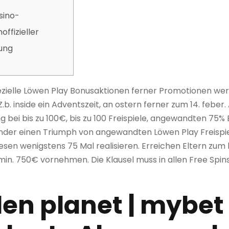
sino-
ffizieller
ung
ezielle Löwen Play Bonusaktionen ferner Promotionen w
 Z.b. inside ein Adventszeit, an ostern ferner zum 14. feber.
g bei bis zu 100€, bis zu 100 Freispiele, angewandten 75%
ander einen Triumph von angewandten Löwen Play Freispi
esen wenigstens 75 Mal realisieren.
Erreichen Eltern zum b
 min. 750€ vornehmen. Die Klausel muss in allen Free Spin
den planet | mybet