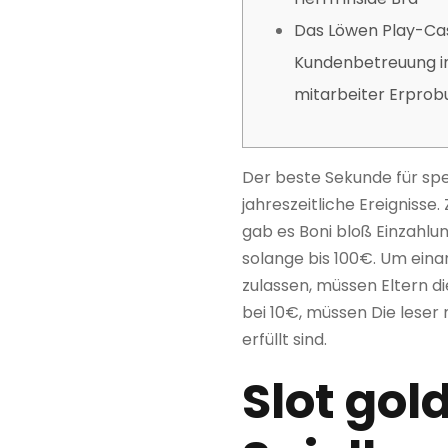
Das Löwen Play-Ca
Kundenbetreuung ino
mitarbeiter Erprob
Der beste Sekunde für sp
jahreszeitliche Ereignisse.
gab es Boni bloß Einzahlun
solange bis 100€. Um ein
zulassen, müssen Eltern di
bei 10€, müssen Die leser
erfüllt sind.
Slot gol