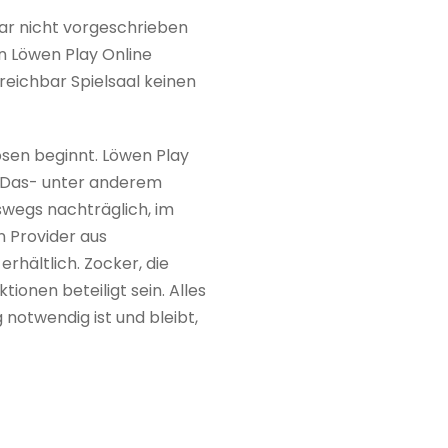
gar nicht vorgeschrieben
en Löwen Play Online
rreichbar Spielsaal keinen
ösen beginnt. Löwen Play
rt Das- unter anderem
swegs nachträglich, im
n Provider aus
rhältlich. Zocker, die
onen beteiligt sein. Alles
 notwendig ist und bleibt,