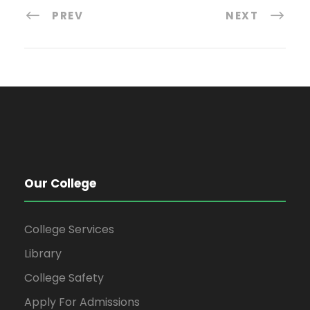
PREV
NEXT
Our College
College Services
Library
College Safety
Apply For Admissions