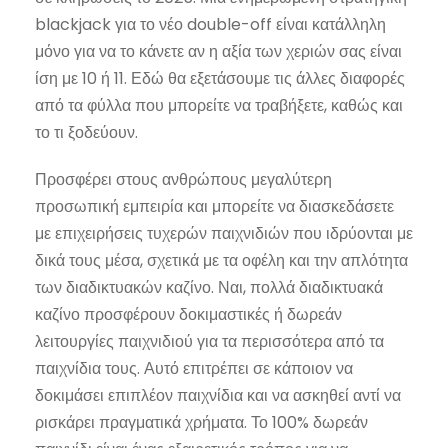
blackjack για το νέο double-off είναι κατάλληλη
μόνο για να το κάνετε αν η αξία των χεριών σας είναι
ίση με 10 ή 11. Εδώ θα εξετάσουμε τις άλλες διαφορές
από τα φύλλα που μπορείτε να τραβήξετε, καθώς και
το τι ξοδεύουν.
Προσφέρει στους ανθρώπους μεγαλύτερη
προσωπική εμπειρία και μπορείτε να διασκεδάσετε
με επιχειρήσεις τυχερών παιχνιδιών που ιδρύονται με
δικά τους μέσα, σχετικά με τα οφέλη και την απλότητα
των διαδικτυακών καζίνο. Ναι, πολλά διαδικτυακά
καζίνο προσφέρουν δοκιμαστικές ή δωρεάν
λειτουργίες παιχνιδιού για τα περισσότερα από τα
παιχνίδια τους. Αυτό επιτρέπει σε κάποιον να
δοκιμάσει επιπλέον παιχνίδια και να ασκηθεί αντί να
ρισκάρει πραγματικά χρήματα. Το 100% δωρεάν