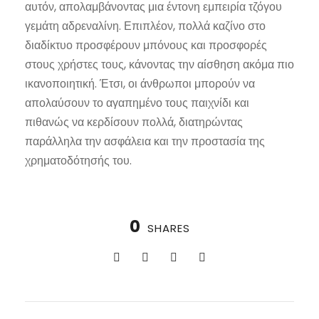
αυτόν, απολαμβάνοντας μια έντονη εμπειρία τζόγου
γεμάτη αδρεναλίνη. Επιπλέον, πολλά καζίνο στο
διαδίκτυο προσφέρουν μπόνους και προσφορές
στους χρήστες τους, κάνοντας την αίσθηση ακόμα πιο
ικανοποιητική. Έτσι, οι άνθρωποι μπορούν να
απολαύσουν το αγαπημένο τους παιχνίδι και
πιθανώς να κερδίσουν πολλά, διατηρώντας
παράλληλα την ασφάλεια και την προστασία της
χρηματοδότησής του.
0
SHARES