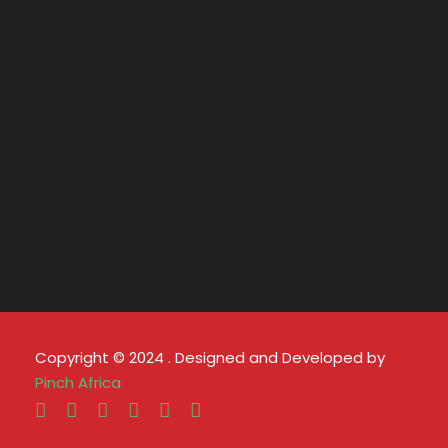
Copyright © 2024 . Designed and Developed by
Pinch Africa