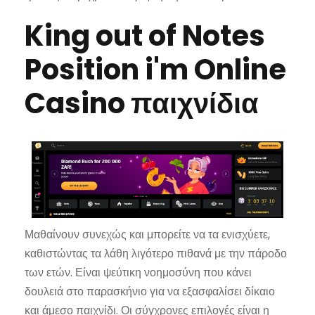
King out of Notes
Position i'm Online
Casino παιχνίδια
Μαθαίνουν συνεχώς και μπορείτε να τα ενισχύετε,
καθιστώντας τα λάθη λιγότερο πιθανά με την πάροδο
των ετών. Είναι ψεύτικη νοημοσύνη που κάνει
δουλειά στο παρασκήνιο για να εξασφαλίσει δίκαιο
και άμεσο παιχνίδι. Οι σύγχρονες επιλογές είναι η