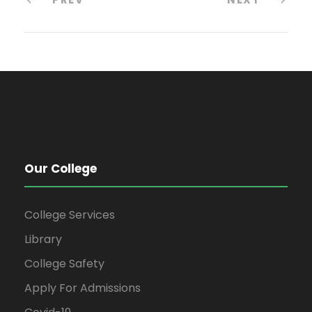
Our College
College Services
Library
College Safety
Apply For Admissions