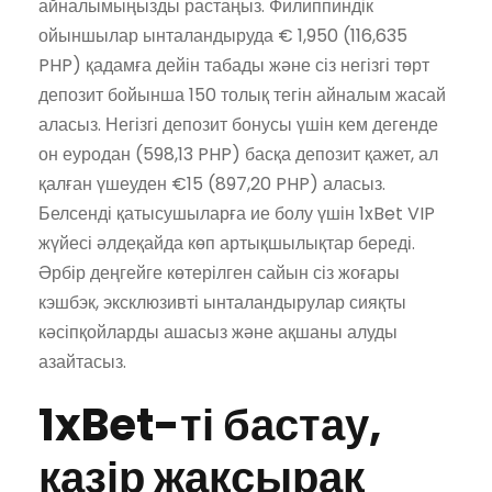
айналымыңызды растаңыз. Филиппиндік
ойыншылар ынталандыруда € 1,950 (116,635
PHP) қадамға дейін табады және сіз негізгі төрт
депозит бойынша 150 толық тегін айналым жасай
аласыз. Негізгі депозит бонусы үшін кем дегенде
он еуродан (598,13 PHP) басқа депозит қажет, ал
қалған үшеуден €15 (897,20 PHP) аласыз.
Белсенді қатысушыларға ие болу үшін 1xBet VIP
жүйесі әлдеқайда көп артықшылықтар береді.
Әрбір деңгейге көтерілген сайын сіз жоғары
кэшбэк, эксклюзивті ынталандырулар сияқты
кәсіпқойларды ашасыз және ақшаны алуды
азайтасыз.
1xBet-ті бастау,
қазір жақсырақ