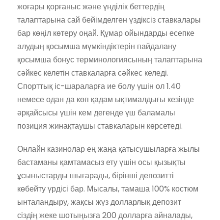
жоғары қорғаныс және үнділік беттердің
талаптарына сай бейімделген үздіксіз ставкалары
бар көңіл көтеру оңай. Құмар ойындарды есепке
алудың қосымша мүмкіндіктерін пайдалану
қосымша бонус терминологиясының талаптарына
сәйкес келетін ставкаларға сәйкес келеді.
Спорттық іс-шараларға ие болу үшін ол 1.40
немесе одан да көп қадам ықтималдығы кезінде
әрқайсысы үшін кем дегенде үш баламалы
позиция жинақтаушы ставкаларын көрсетеді.
Онлайн казинолар ең жаңа қатысушыларға жылы
бастаманы қамтамасыз ету үшін осы қызықты
ұсыныстарды шығарады, бірінші депозитті
көбейту үрдісі бар. Мысалы, тамаша 100% костюм
ынталандыру, жақсы жүз долларлық депозит
сіздің жеке шотыңызға 200 долларға айналады,