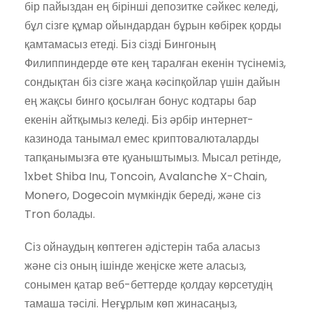
бір пайыздан ең бірінші депозитке сәйкес келеді,
бұл сізге құмар ойындардан бұрын көбірек қорды
қамтамасыз етеді. Біз сізді Бингоның
Филиппиндерде өте кең таралған екенін түсінеміз,
сондықтан біз сізге жаңа кәсіпқойлар үшін дайын
ең жақсы бинго қосылған бонус кодтары бар
екенін айтқымыз келеді. Біз әрбір интернет-
казинода танымал емес криптовалюталарды
тапқанымызға өте қуаныштымыз. Мысал ретінде,
1xbet Shiba Inu, Toncoin, Avalanche X-Chain,
Monero, Dogecoin мүмкіндік береді, және сіз
Tron болады.
Сіз ойнаудың көптеген әдістерін таба аласыз
және сіз оның ішінде жеңіске жете аласыз,
сонымен қатар веб-беттерде қолдау көрсетудің
тамаша тәсілі. Неғұрлым көп жинасаңыз,