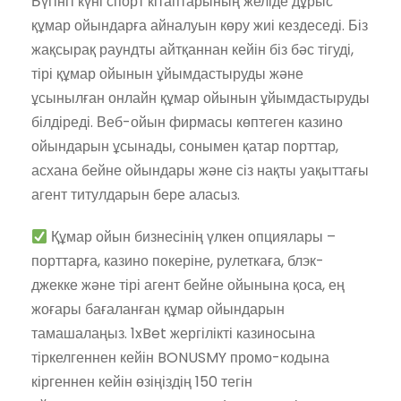
Бүгінгі күні спорт кітаптарының желіде дұрыс
құмар ойындарға айналуын көру жиі кездеседі. Біз
жақсырақ раундты айтқаннан кейін біз бәс тігуді,
тірі құмар ойынын ұйымдастыруды және
ұсынылған онлайн құмар ойынын ұйымдастыруды
білдіреді. Веб-ойын фирмасы көптеген казино
ойындарын ұсынады, сонымен қатар порттар,
асхана бейне ойындары және сіз нақты уақыттағы
агент титулдарын бере аласыз.
Құмар ойын бизнесінің үлкен опциялары –
порттарға, казино покеріне, рулеткаға, блэк-
джекке және тірі агент бейне ойынына қоса, ең
жоғары бағаланған құмар ойындарын
тамашалаңыз. 1xBet жергілікті казиносына
тіркелгеннен кейін BONUSMY промо-кодына
кіргеннен кейін өзіңіздің 150 тегін