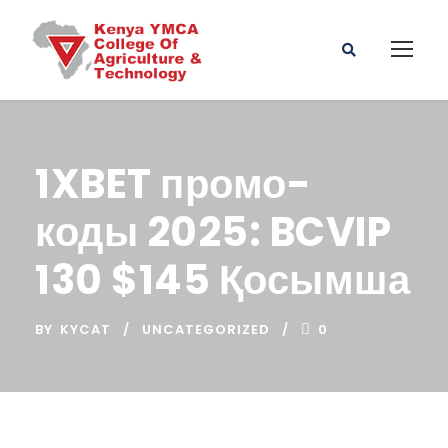
1XBET промо-
коды 2025: BCVIP
130 $145 Қосымша
BY
KYCAT
UNCATEGORIZED
0