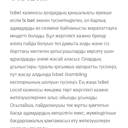
1xBet казиносы қолдаудың қаншалықты ерекше
игілік
1x bet
екенін түсінетіндіктен, ол барлық
адамдарды өз сезіміне байланысты марапаттауға
міндетті болады. Бұл жергілікті казино бренді
өзінің пайда болуын тез дамыта алды және сіз
борттағы көптеген қатысушыларды көрсету үшін
құралдарды үнемі жасай аласыз. Олардың
ұсыныстары туралы қосымша ақпаратты түсініңіз,
пут жасау алдында 1xbet Gambling
кәсіпорнының шолуын түсініңіз. Ең жаңа 1xBet
Local казиносы жиырма төрт жергілікті казино
жеткізушілерінен алыс ойынды ұсынады.
Осылайша, пайдаланушы тек жұпты қамтитын
басқа адамдардың көпшілігін емес, мүмкіндігінше
бағдарламалық қамтамасыз ету жеткізушілерін