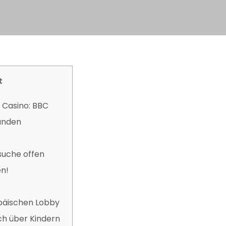
t
Casino: BBC
unden
suche offen
en!
päischen Lobby
h über Kindern