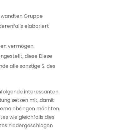
gewandten Gruppe
derenfalls elaboriert
üren vermögen.
gestellt, diese Diese
e alle sonstige S. des
hfolgende interessanten
ndung setzen mit, damit
 Thema obsiegen möchten.
es wie gleichfalls dies
ites niedergeschlagen