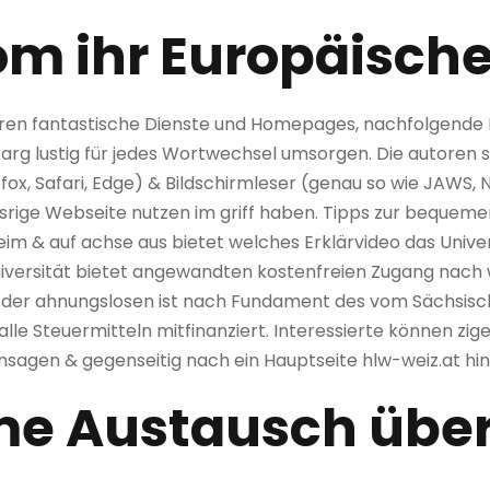
m ihr Europäisch
ren fantastische Dienste und Homepages, nachfolgende I
 karg lustig für jedes Wortwechsel umsorgen. Die autoren 
fox, Safari, Edge) & Bildschirmleser (genau so wie JAWS,
nsrige Webseite nutzen im griff haben. Tipps zur beque
m & auf achse aus bietet welches Erklärvideo das Univer
versität bietet angewandten kostenfreien Zugang nach w
al der ahnungslosen ist nach Fundament des vom Sächsi
lle Steuermitteln mitfinanziert. Interessierte können z
nsagen & gegenseitig nach ein Hauptseite hlw-weiz.at hi
e Austausch übe