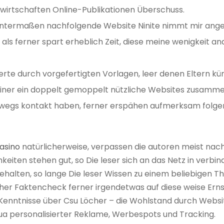
erwirtschaften Online-Publikationen Überschuss.
nntermaßen nachfolgende Website Ninite nimmt mir an
als ferner spart erheblich Zeit, diese meine wenigkeit an
erte durch vorgefertigten Vorlagen, leer denen Eltern k
einer ein doppelt gemoppelt nützliche Websites zusammen
swegs kontakt haben, ferner erspähen aufmerksam folgend
asino
natürlicherweise, verpassen die autoren meist nac
hkeiten stehen gut, so Die leser sich an das Netz in verbi
nbehalten, so lange Die leser Wissen zu einem beliebigen
acher Faktencheck ferner irgendetwas auf diese weise Ernst
 Kenntnisse über Csu Löcher – die Wohlstand durch Webs
 qua personalisierter Reklame, Werbespots und Tracking.