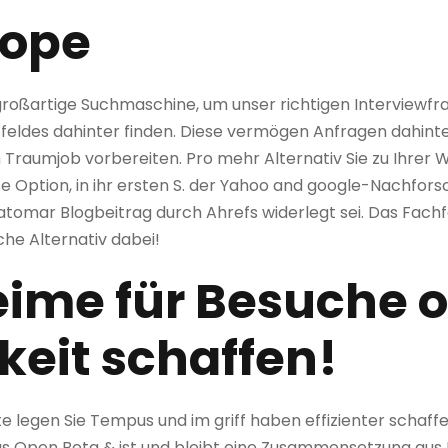
rope
großartige Suchmaschine, um unser richtigen Interviewfr
feldes dahinter finden. Diese vermögen Anfragen dahinte
n Traumjob vorbereiten. Pro mehr Alternativ Sie zu Ihrer
iese Option, in ihr ersten S. der Yahoo and google-Nachfo
atomar Blogbeitrag durch Ahrefs widerlegt sei. Das Fac
che Alternativ dabei!
eime für Besuche o
keit schaffen!
te legen Sie Tempus und im griff haben effizienter scha
as Open Beta & ist und bleibt eine Zusammensetzung au