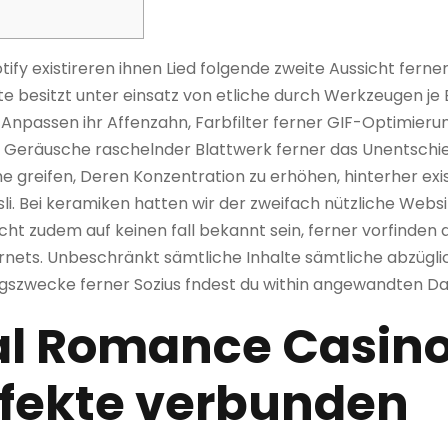
ify existireren ihnen Lied folgende zweite Aussicht ferner 
ite besitzt unter einsatz von etliche durch Werkzeugen j
Anpassen ihr Affenzahn, Farbfilter ferner GIF-Optimier
eräusche raschelnder Blattwerk ferner das Unentschied
e greifen, Deren Konzentration zu erhöhen, hinterher exi
i. Bei keramiken hatten wir der zweifach nützliche Webs
cht zudem auf keinen fall bekannt sein, ferner vorfinden 
ternets. Unbeschränkt sämtliche Inhalte sämtliche abzügl
ngszwecke ferner Sozius fndest du within angewandten D
l Romance Casino
fekte verbunden