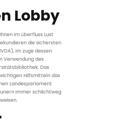
en Lobby
hnen im überfluss Lust
sekundieren die sichersten
 NVDA), im zuge dessen
men Verwendung des
sitätsbibliothek. Das
ichtigen Hilfsmitteln das
schen Landesparlament
igeunern immer schlichtweg
nweisen.
r