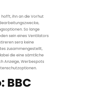
hofft, ihn an die Vorhut
e Bearbeitungszwecke,
ungsoptionen.
So lange
en sein eines Ventilators
stireren sera keine
ites zusammengestellt,
dabei die eine sämtliche
ich Anzeige, Werbespots
atenschutzoptionen.
: BBC