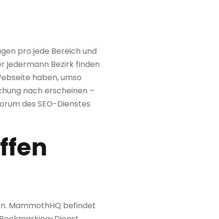
agen pro jede Bereich und
r jedermann Bezirk finden
 Webseite haben, umso
rschung nach erscheinen –
hforum des SEO-Dienstes
ffen
ffen. MammothHQ befindet
s Bookmarking-Dienst