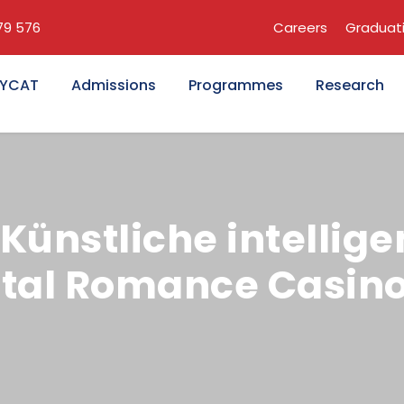
679 576
Careers
Graduat
KYCAT
Admissions
Programmes
Research
ünstliche intellige
tal Romance Casino