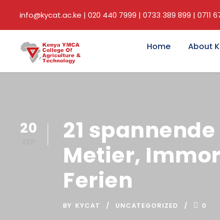
info@kycat.ac.ke | 020 440 7999 | 0733 389 899 | 0711 
Home
About 
21 spannende K
20
SEP
Metier, Immor
Ferien
BY
KYCAT
UNCATEGORIZED
0