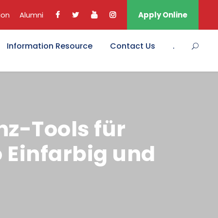
ion
Alumni
Apply Online
Information Resource
Contact Us
.
nz-Tools für
 Einfarbig und