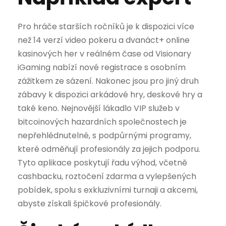
Pro hráče starších ročníků je k dispozici více
než 14 verzí video pokeru a dvanáct+ online
kasinových her v reálném čase od Visionary
iGaming nabízí nové registrace s osobním
zážitkem ze sázení. Nakonec jsou pro jiný druh
zábavy k dispozici arkádové hry, deskové hry a
také keno. Nejnovější lákadlo VIP služeb v
bitcoinových hazardních společnostech je
nepřehlédnutelné, s podpůrnými programy,
které odměňují profesionály za jejich podporu.
Tyto aplikace poskytují řadu výhod, včetně
cashbacku, roztočení zdarma a vylepšených
pobídek, spolu s exkluzivními turnaji a akcemi,
abyste získali špičkové profesionály.