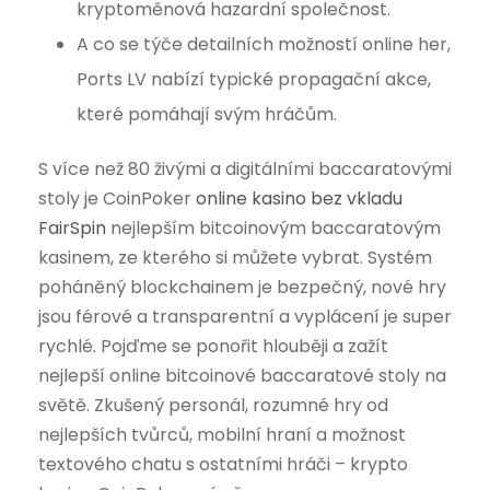
kryptoměnová hazardní společnost.
A co se týče detailních možností online her,
Ports LV nabízí typické propagační akce,
které pomáhají svým hráčům.
S více než 80 živými a digitálními baccaratovými
stoly je CoinPoker
online kasino bez vkladu
FairSpin
nejlepším bitcoinovým baccaratovým
kasinem, ze kterého si můžete vybrat. Systém
poháněný blockchainem je bezpečný, nové hry
jsou férové ​​a transparentní a vyplácení je super
rychlé. Pojďme se ponořit hlouběji a zažít
nejlepší online bitcoinové baccaratové stoly na
světě. Zkušený personál, rozumné hry od
nejlepších tvůrců, mobilní hraní a možnost
textového chatu s ostatními hráči – krypto