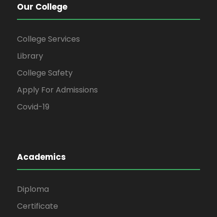
Our College
College Services
Library
College Safety
Apply For Admissions
Covid-19
Academics
Diploma
Certificate