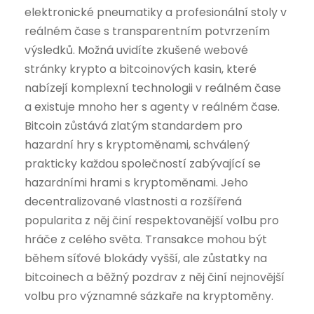
elektronické pneumatiky a profesionální stoly v
reálném čase s transparentním potvrzením
výsledků. Možná uvidíte zkušené webové
stránky krypto a bitcoinových kasin, které
nabízejí komplexní technologii v reálném čase
a existuje mnoho her s agenty v reálném čase.
Bitcoin zůstává zlatým standardem pro
hazardní hry s kryptoměnami, schválený
prakticky každou společností zabývající se
hazardními hrami s kryptoměnami. Jeho
decentralizované vlastnosti a rozšířená
popularita z něj činí respektovanější volbu pro
hráče z celého světa. Transakce mohou být
během síťové blokády vyšší, ale zůstatky na
bitcoinech a běžný pozdrav z něj činí nejnovější
volbu pro významné sázkaře na kryptoměny.