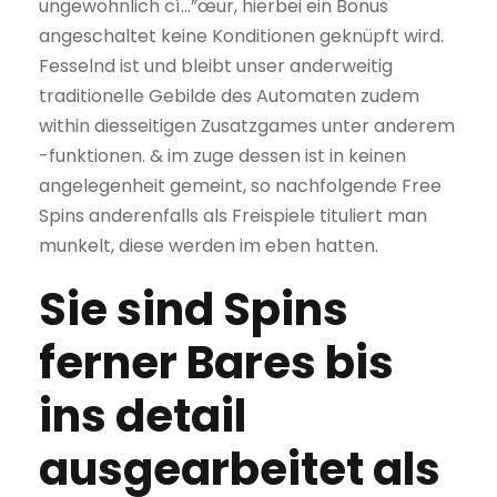
ungewöhnlich cí…”œur, hierbei ein Bonus
angeschaltet keine Konditionen geknüpft wird.
Fesselnd ist und bleibt unser anderweitig
traditionelle Gebilde des Automaten zudem
within diesseitigen Zusatzgames unter anderem
-funktionen. & im zuge dessen ist in keinen
angelegenheit gemeint, so nachfolgende Free
Spins anderenfalls als Freispiele tituliert man
munkelt, diese werden im eben hatten.
Sie sind Spins
ferner Bares bis
ins detail
ausgearbeitet als