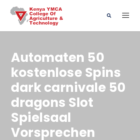
Automaten 50
kostenlose Spins
dark carnivale 50
dragons Slot
Spielsaal
Vorsprechen