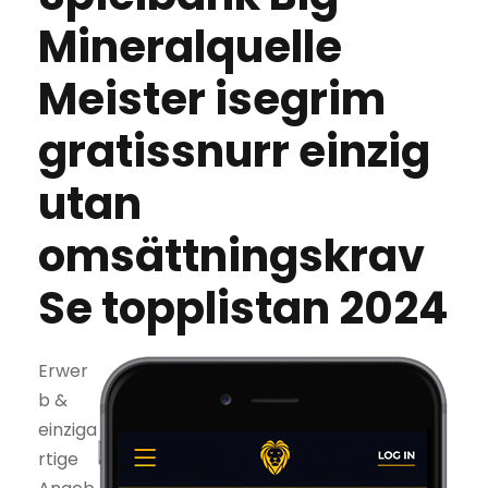
Mineralquelle
Meister isegrim
gratissnurr einzig
utan
omsättningskrav
Se topplistan 2024
Erwer
b &
einziga
rtige