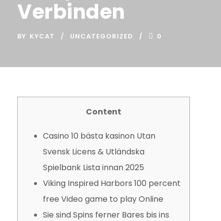
Verbinden
BY
KYCAT
UNCATEGORIZED
0
Content
Casino 10 bästa kasinon Utan
Svensk Licens & Utländska
Spielbank Lista innan 2025
Viking Inspired Harbors 100 percent
free Video game to play Online
Sie sind Spins ferner Bares bis ins