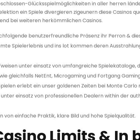
eschlossen-Glücksspielmöglichkeiten in aller herren länder
elektion ein Spiele divergieren zigeunern diese Casinos qu
end bei weiteren herkömmlichen Casinos.
chfolgende benutzerfreundliche Präsenz ihr Perron & die
mte Spielerlebnis und ins lot kommen deren Ausstrahlu
weisen unter einsatz von umfangreiche Spielekataloge, d
ie gleichfalls NetEnt, Microgaming und Fortgang Gaming 
spielen erlebt ein unser goldenen Zeiten bei Monte Carlo 
r unter einsatz von professionellen Dealern within der au
n von einfache Praktik, klare Bild und hohe Spielqualität.
Casino Limits & In 