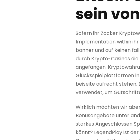
sein von
Sofern ihr Zocker Kryptow
Implementation within ihr
banner und auf keinen fal
durch Krypto-Casinos die 
angefangen, Kryptowähru
Glücksspielplattformen in
beiseite aufrecht stehen. 
verwendet, um Gutschrift
Wirklich möchten wir aber
Bonusangebote unter ande
starkes Angeschlossen Spi
könnt? LegendPlay ist der