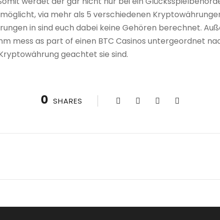
omit werdet der gar nicht nur bei ein Glücksspielbehörd
möglicht, via mehr als 5 verschiedenen Kryptowährungen
rungen in sind euch dabei keine Gehören berechnet. A
m mess as part of einen BTC Casinos untergeordnet nac
Kryptowährung geachtet sie sind.
0
SHARES