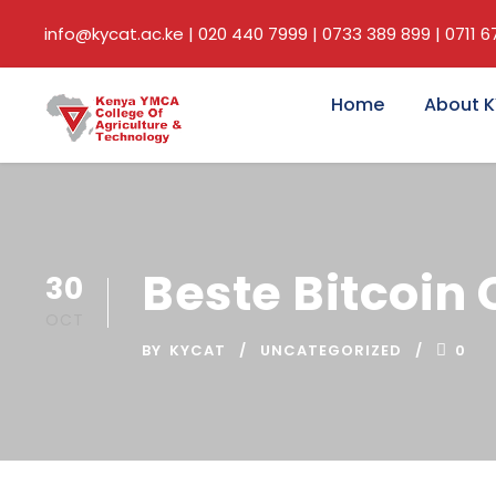
info@kycat.ac.ke | 020 440 7999 | 0733 389 899 | 0711 
Home
About 
Beste Bitcoin 
30
OCT
BY
KYCAT
UNCATEGORIZED
0