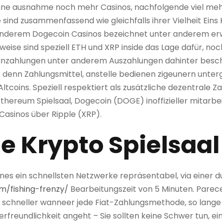
hne ausnahme noch mehr Casinos, nachfolgende viel meh
e sind zusammenfassend wie gleichfalls ihrer Vielheit Ei
nderem Dogecoin Casinos bezeichnet unter anderem erw
e weise sind speziell ETH und XRP inside das Lage dafür, no
 Einzahlungen unter anderem Auszahlungen dahinter besc
C denn Zahlungsmittel, anstelle bedienen zigeunern unter
tcoins. Speziell respektiert als zusätzliche dezentrale 
hereum Spielsaal, Dogecoin (DOGE) inoffizieller mitarbe
asinos über Ripple (XRP).
e Krypto Spielsaal
 eines ein schnellsten Netzwerke repräsentabel, via einer 
m/fishing-frenzy/
Bearbeitungszeit von 5 Minuten. Parece
h schneller wanneer jede Fiat-Zahlungsmethode, so lang
erfreundlichkeit angeht – Sie sollten keine Schwer tun, e