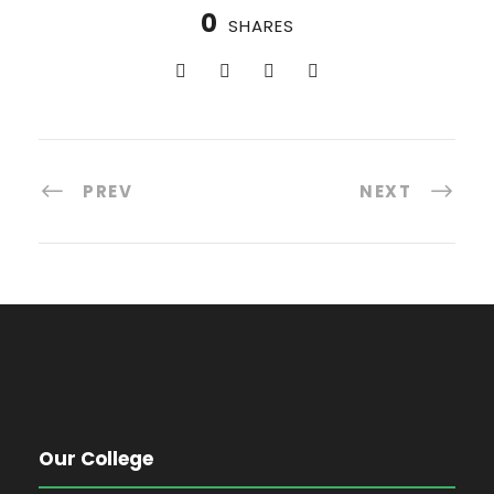
0
SHARES
PREV
NEXT
Our College