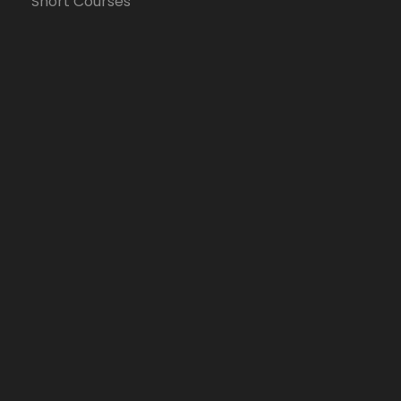
Short Courses