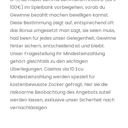
100€) im Spielbank vorbeigehen, vorab du
Gewinne bezahlt machen bewilligen kannst.
Diese Bestimmung zeigt auf, entsprechend oft
das Bonus umgesetzt man sagt, sie seien muss,
had been für jedes unser Gelegenheit, Gewinne
hinter sichern, entscheidend ist und bleibt.
Unser Fragestellung ihr Mindesteinzahlung
gehört gleichfalls zu den wichtigen
Überlegungen. Casinos via 10 Ecu
Mindesteinzahlung werden speziell für
kostenbewusste Zocker gefragt, hier sie die
risikoarme Beobachtung des Angebots zuteil
werden lassen, exklusive unser Sicherheit nach
vernachlässigen.