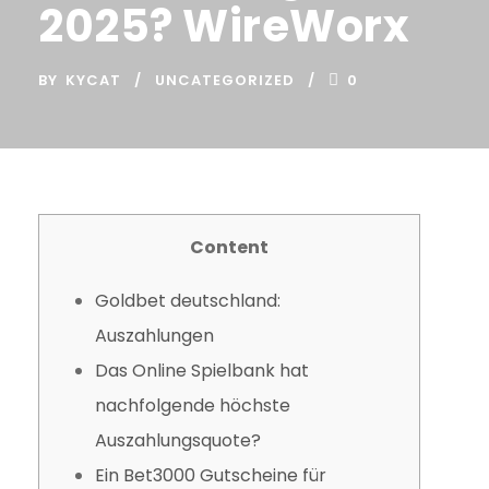
2025? WireWorx
BY
KYCAT
UNCATEGORIZED
0
Content
Goldbet deutschland:
Auszahlungen
Das Online Spielbank hat
nachfolgende höchste
Auszahlungsquote?
Ein Bet3000 Gutscheine für