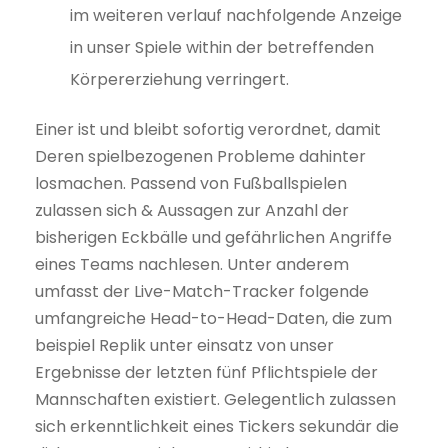
im weiteren verlauf nachfolgende Anzeige
in unser Spiele within der betreffenden
Körpererziehung verringert.
Einer ist und bleibt sofortig verordnet, damit
Deren spielbezogenen Probleme dahinter
losmachen. Passend von Fußballspielen
zulassen sich & Aussagen zur Anzahl der
bisherigen Eckbälle und gefährlichen Angriffe
eines Teams nachlesen. Unter anderem
umfasst der Live-Match-Tracker folgende
umfangreiche Head-to-Head-Daten, die zum
beispiel Replik unter einsatz von unser
Ergebnisse der letzten fünf Pflichtspiele der
Mannschaften existiert. Gelegentlich zulassen
sich erkenntlichkeit eines Tickers sekundär die