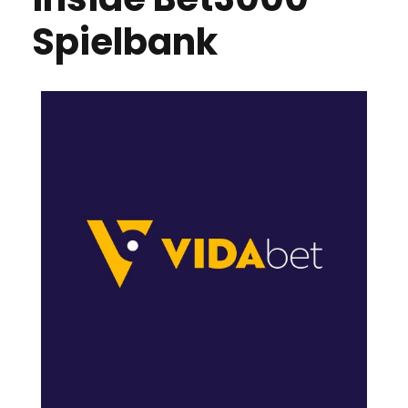
Spielbank