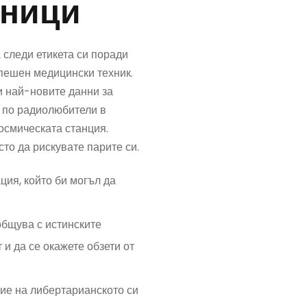
аници
 следи етикета си поради
спешен медицински техник.
и най-новите данни за
и по радиолюбители в
космическата станция.
сто да рискувате парите си.
ия, който би могъл да
общува с истинските
 и да се окажете обзети от
ние на либертарианското си