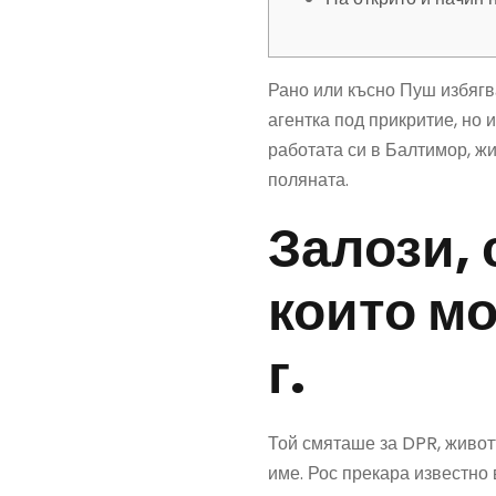
Рано или късно Пуш избягв
агентка под прикритие, но 
работата си в Балтимор, ж
поляната.
Залози, 
които мо
г.
Той смяташе за DPR, животъ
име. Рос прекара известно 