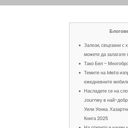
Блогов
Залози, свързани с х
можете да залагате п
Тако Бел – Многобр
Темите на Meta изп
ежедневните мобил
Насладете се на сло
Journey в най-добра
Уили Уонка. Хазартн
Книга 2025
На открито и начин 