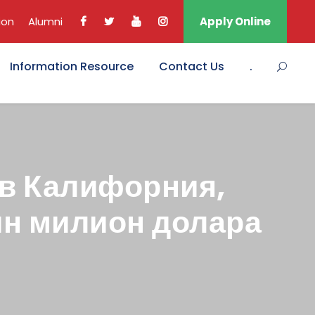
ion
Alumni
Apply Online
Information Resource
Contact Us
.
 в Калифорния,
ин милион долара