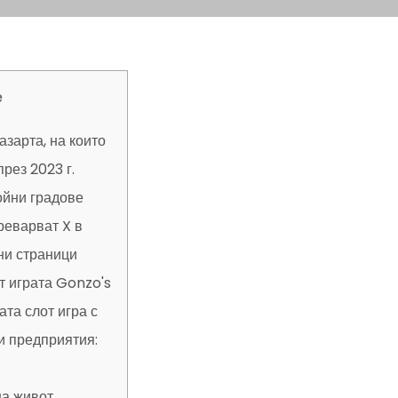
е
азарта, на които
рез 2023 г.
ойни градове
реварват X в
ни страници
т играта Gonzo's
та слот игра с
и предприятия:
на живот