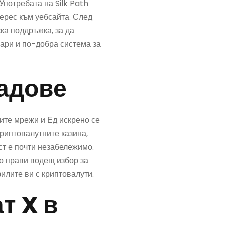
Употребата на Silk Path
терес към уебсайта. След
ска поддръжка, за да
ари и по-добра система за
радове
ите мрежи и Ед искрено се
криптовалутните казина,
ст е почти незабележимо.
о прави водещ избор за
илите ви с криптовалути.
т X в