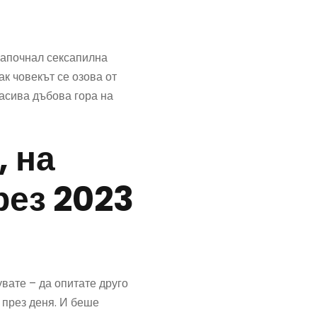
започнал сексапилна
ак човекът се озова от
расива дъбова гора на
, на
рез 2023
увате – да опитате друго
а през деня. И беше