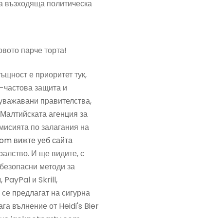
та възходяща политическа
овото парче торта!
ъщност е приоритет тук,
-частова защита и
 уважавани правителства,
 Малтийската агенция за
мисията по залагания на
com вижте уеб сайта
алство. И ще видите, с
безопасни методи за
 PayPal и Skrill,
се предлагат на сигурна
га вълнение от Heidi's Bier