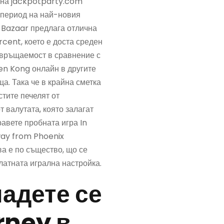
 на jackpotparty.com
 период на най-новия
 Bazaar предлага отлична
rcent, което е доста среден
звръщаемост в сравнение с
en Kong онлайн в другите
а. Така че в крайна сметка
тите печелят от
т валутата, която залагат
равете пробната игра In
ay from Phoenix
ва е по същество, що се
латната игрална настройка.
адете се
rney в