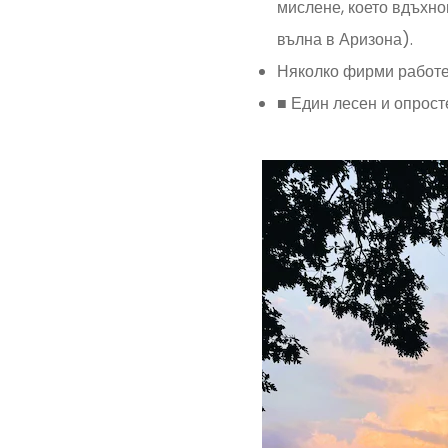
мислене, което вдъхно
вълна в Аризона).
Няколко фирми работех
■ Един лесен и опрост