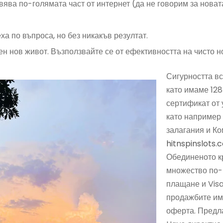
вява по-голямата част от интернет (да не говорим за нова
а по въпроса, но без никакъв резултат.
ен нов живот. Възползвайте се от ефективността на чисто н
Сигурността вс
като имаме 128
сертификат от
като например
залагания и Ко
hitnspinslots.
Обединеното кр
множество по-
плащане и Visa,
продажбите им 
оферта. Предла