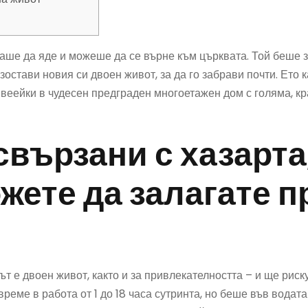
аше да яде и можеше да се върне към църквата. Той беше 
изостави новия си двоен живот, за да го забрави почти.
Ето к
ивеейки в чудесен предграден многоетажен дом с голяма, к
свързани с хазарта
жете да залагате п
т е двоен живот, както и за привлекателността – и ще риск
време в работа от 1 до 18 часа сутринта, но беше във водат