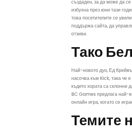
създаден, за да може да се
избухна през юни тази год
това посетителите се увели
поддържа сайта, да управл
отзиви.
Тако Бе
Най-новото дуо, Ед Крейвъ
насочва към Kick, така че 
където хората са склонни 
BC Games предлага най-вис
онлайн игра, когато се игр
Темите н