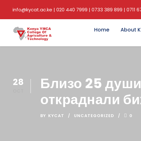
info@kycat.ac.ke | 020 440 7999 | 0733 389 899 | 0711 
Home
About 
Близо 25 души
28
OCT
откраднали би
BY
KYCAT
UNCATEGORIZED
0