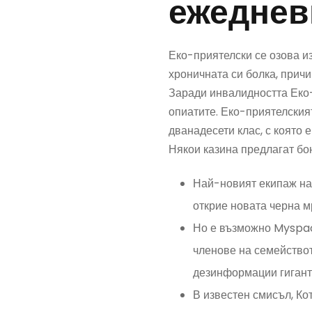
ежеднев
Еко-приятелски се озова из
хроничната си болка, причи
Заради инвалидността Еко-
опиатите. Еко-приятелския
дванадесети клас, с която е
Някои казина предлагат бон
Най-новият екипаж на
открие новата черна м
Но е възможно Myspace
членове на семействот
дезинформации гигант
В известен смисъл, Ко