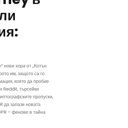
или
ия:
 нови хора от „Котън
рото им, защото са го
ация, която да пробие
и Reddit, търсейки
риптографските пропуски,
PR да запази новата
DPR – фенове в тайна