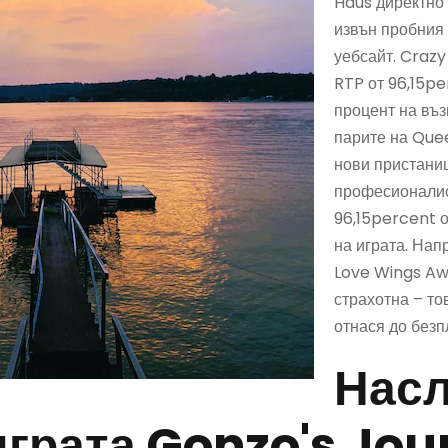
Haus директно
извън пробния
уебсайт. Crazy
RTP от 96,15pe
процент на въ
парите на Que
нови пристанищ
професионалис
96,15percent о
на играта. Нап
Love Wings Aw
страхотна – то
отнася до безп
Насл
играта Gonzo's Jou