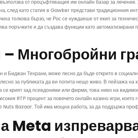
 възползва от процъфтяващия им онлайн базар за лечение. 
ина, след като статия в Gawker представи традиционния ин
чиха толкова бързо, че Рос се нуждаеше от екип за техниче
ява поръчките и да създава функции като автоматизирани п
л – Многобройни г
н и Биджан Техрани, може лесно да бъде открито в социалн
е лесно за публиката да ви попита нещо живо. В пейзажа на 
да се крият зад псевдоними или фирми, това ниво на видимо
окия RTP процент за повечето онлайн казино игри, което г
ае Nuts Bazaar. Той има мощна работа, за да поддържа проф
а Meta изпреварва