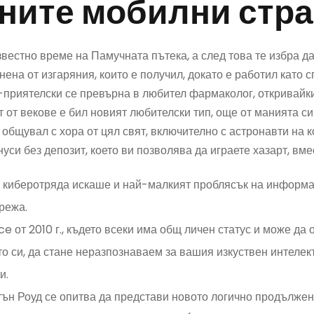
ните мобилни стр
вестно време на Памучната пътека, а след това те избра да
нена от изгаряния, които е получил, докато е работил като 
приятелски се превърна в любител фармаколог, откривайк
т от векове е бил новият любителски тип, още от манията с
 общувал с хора от цял ​​свят, включително с астронавти на 
уси без депозит, което ви позволява да играете хазарт, вме
 киберотряда искаше и най-малкият проблясък на информац
режа.
 от 2010 г., където всеки има общ личен статус и може да 
о си, да стане неразпознаваем за вашия изкуствен интелект
и.
тън Роуд се опитва да представи новото логично продълже