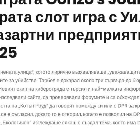
ата слот игра с У
азартни предприят
025
ената улица“, когото лирично възхваляваше „уважаващите“
ите за убийство. Тарбел е докарал около три сървъра до бю
овият екип на киберотряда е търсил и най-малката информ
 изследвали сайта, са проверявали форумите и са обхождал
тта на „Котън Роуд“ да говорят помежду си или с DPR за к
 се е съгласил, докато го е отворил, когато е позволил на D
, „Екологичен“ изглеждаше сякаш е създал тема, която има 