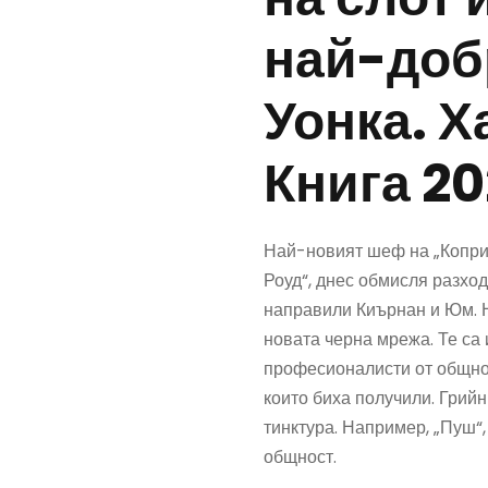
най-добр
Уонка. Х
Книга 2
Най-новият шеф на „Коприн
Роуд“, днес обмисля разход
направили Киърнан и Юм. Н
новата черна мрежа. Те са
професионалисти от общнос
които биха получили. Грийн
тинктура. Например, „Пуш“
общност.