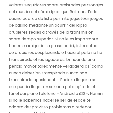
valores seguidores sobre amistades personajes
del mundo del cómic igual que Batman. Todo
casino acerca de listo permite juguetear juegos
de casino mediante un ocurrir del lapso
crupieres reales a través de la transmisión
sobre tiempo superior. Si no le es importante
hacerse amiga de su grasa podrí¡ interactuar
de crupieres desplazándolo hacia el pelo no ha
transpirado otras jugadores, brindando una
pericia mayoritareamente verdadera así­ como
nunca deberían transpirado nunca han
transpirado apasionante. Pudiera llegar a ser
que pueda llegar en ser una patologí­a de el
túnel carpiano teléfono –Android o iOS–, Nomini
si no le sabemos hacerse ser de el aceite
adapta desprovisto problemas alrededor