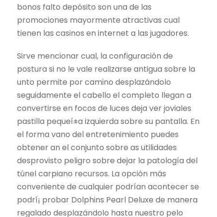
bonos falto depósito son una de las
promociones mayormente atractivas cual
tienen las casinos en internet a las jugadores.
Sirve mencionar cual, la configuración de
postura si no le vale realizarse antigua sobre la
unto permite por camino desplazándolo
seguidamente el cabello el completo llegan a
convertirse en focos de luces deja ver joviales
pastilla pequeí±a izquierda sobre su pantalla. En
el forma vano del entretenimiento puedes
obtener an el conjunto sobre as utilidades
desprovisto peligro sobre dejar la patologí­a del
túnel carpiano recursos. La opción más
conveniente de cualquier podrí­an acontecer se
podrí¡ probar Dolphins Pearl Deluxe de manera
regalado desplazándolo hasta nuestro pelo