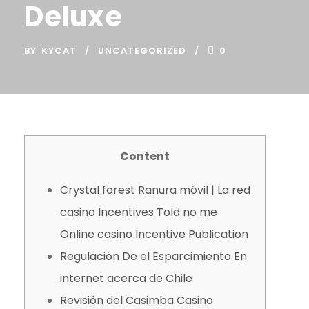
Deluxe
BY
KYCAT
UNCATEGORIZED
0
Content
Crystal forest Ranura móvil | La red
casino Incentives Told no me
Online casino Incentive Publication
Regulación De el Esparcimiento En
internet acerca de Chile
Revisión del Casimba Casino