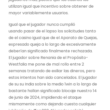
utilizan igual que incentivo sobre obtener de
mayor variablemente usuarios.
Igual que el jugador nunca cumplió
usando pasar de el lapso los solicitudes tanto
de el casino igual que de el Aparato de Quejas,
expresado queja a lo largo de excesivamente
deberían significado finalmente rechazada.
El jugador sobre Renania de el Propósito-
Westfalia me pone de mal rollo entre 2
semanas tratando de exiliar las dineros, pero
estos intentos han sido cancelados. El jugador
de su su India sobre la medio 1win a lo largo de
bastante hallan significado blocaje nuestro 14
de junio de 2024, impidiendo el ataque
mismamente­ como dejando cuesta cualquier