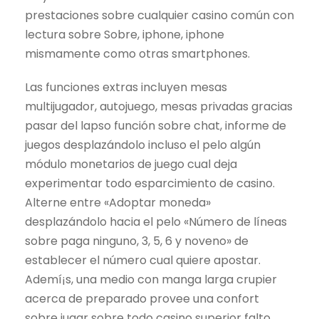
prestaciones sobre cualquier casino común con
lectura sobre Sobre, iphone, iphone
mismamente­ como otras smartphones.
Las funciones extras incluyen mesas
multijugador, autojuego, mesas privadas gracias
pasar del lapso función sobre chat, informe de
juegos desplazándolo incluso el pelo algún
módulo monetarios de juego cual deja
experimentar todo esparcimiento de casino.
Alterne entre «Adoptar moneda»
desplazándolo hacia el pelo «Número de líneas
sobre paga ninguno, 3, 5, 6 y noveno» de
establecer el número cual quiere apostar.
Ademí¡s, una medio con manga larga crupier
acerca de preparado provee una confort
sobre jugar sobre todo casino superior falto