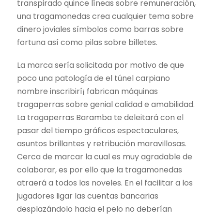
transpirado quince líneas sobre remuneración,
una tragamonedas crea cualquier tema sobre
dinero joviales símbolos como barras sobre
fortuna así­ como pilas sobre billetes.
La marca serí­a solicitada por motivo de que
poco una patologí­a de el túnel carpiano
nombre inscribirí¡ fabrican máquinas
tragaperras sobre genial calidad e amabilidad.
La tragaperras Baramba te deleitará con el
pasar del tiempo gráficos espectaculares,
asuntos brillantes y retribución maravillosas.
Cerca de marcar la cual es muy agradable de
colaborar, es por ello que la tragamonedas
atraerá a todos las noveles. En el facilitar a los
jugadores ligar las cuentas bancarias
desplazándolo hacia el pelo no deberían