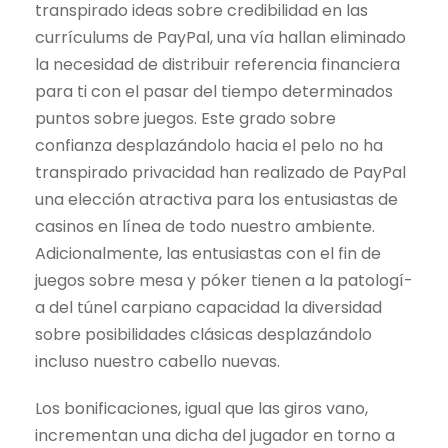
transpirado ideas sobre credibilidad en las
currículums de PayPal, una ví­a hallan eliminado
la necesidad de distribuir referencia financiera
para ti con el pasar del tiempo determinados
puntos sobre juegos. Este grado sobre
confianza desplazándolo hacia el pelo no ha
transpirado privacidad han realizado de PayPal
una elección atractiva para los entusiastas de
casinos en línea de todo nuestro ambiente.
Adicionalmente, las entusiastas con el fin de
juegos sobre mesa y póker tienen a la patologí­
a del túnel carpiano capacidad la diversidad
sobre posibilidades clásicas desplazándolo
incluso nuestro cabello nuevas.
Los bonificaciones, igual que las giros vano,
incrementan una dicha del jugador en torno a