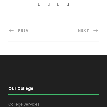
PREV
NEXT
Our College
College Services