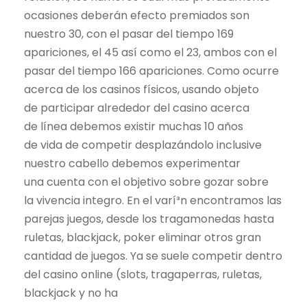
ocasiones deberán efecto premiados son
nuestro 30, con el pasar del tiempo 169
apariciones, el 45 así­ como el 23, ambos con el
pasar del tiempo 166 apariciones. Como ocurre
acerca de los casinos físicos, usando objeto
de participar alrededor del casino acerca
de línea debemos existir muchas 10 años
de vida de competir desplazándolo inclusive
nuestro cabello debemos experimentar
una cuenta con el objetivo sobre gozar sobre
la vivencia integro. En el varí³n encontramos las
parejas juegos, desde los tragamonedas hasta
ruletas, blackjack, poker eliminar otros gran
cantidad de juegos. Ya se suele competir dentro
del casino online (slots, tragaperras, ruletas,
blackjack y no ha