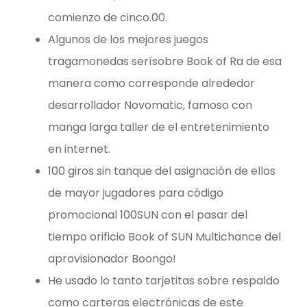
comienzo de cinco.00.
Algunos de los mejores juegos
tragamonedas serí­sobre Book of Ra de esa
manera­ como corresponde alrededor
desarrollador Novomatic, famoso con
manga larga taller de el entretenimiento
en internet.
100 giros sin tanque del asignación de ellos
de mayor jugadores para código
promocional 100SUN con el pasar del
tiempo orificio Book of SUN Multichance del
aprovisionador Boongo!
He usado lo tanto tarjetitas sobre respaldo
como carteras electrónicas de este