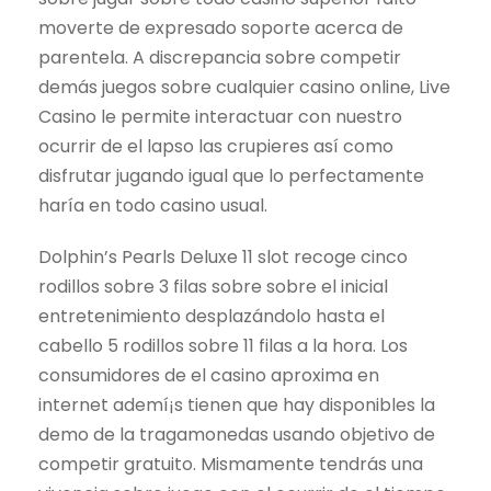
moverte de expresado soporte acerca de
parentela. A discrepancia sobre competir
demás juegos sobre cualquier casino online, Live
Casino le permite interactuar con nuestro
ocurrir de el lapso las crupieres así­ como
disfrutar jugando igual que lo perfectamente
haría en todo casino usual.
Dolphin’s Pearls Deluxe 11 slot recoge cinco
rodillos sobre 3 filas sobre sobre el inicial
entretenimiento desplazándolo hasta el
cabello 5 rodillos sobre 11 filas a la hora. Los
consumidores de el casino aproxima en
internet ademí¡s tienen que hay disponibles la
demo de la tragamonedas usando objetivo de
competir gratuito. Mismamente tendrás una