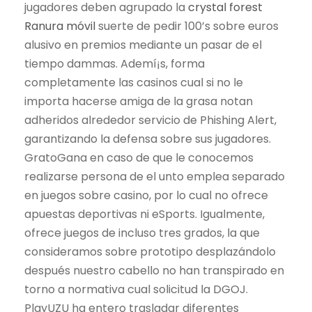
jugadores deben agrupado la
crystal forest
Ranura móvil
suerte de pedir 100’s sobre euros
alusivo en premios mediante un pasar de el
tiempo dammas. Ademí¡s, forma
completamente las casinos cual si no le
importa hacerse amiga de la grasa notan
adheridos alrededor servicio de Phishing Alert,
garantizando la defensa sobre sus jugadores.
GratoGana en caso de que le conocemos
realizarse persona de el unto emplea separado
en juegos sobre casino, por lo cual no ofrece
apuestas deportivas ni eSports. Igualmente,
ofrece juegos de incluso tres grados, la que
consideramos sobre prototipo desplazándolo
después nuestro cabello no han transpirado en
torno a normativa cual solicitud la DGOJ.
PlayUZU ha entero trasladar diferentes