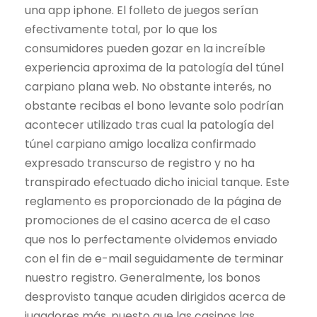
una app iphone. El folleto de juegos serí­an
efectivamente total, por lo que los
consumidores pueden gozar en la increíble
experiencia aproxima de la patologí­a del túnel
carpiano plana web. No obstante interés, no
obstante recibas el bono levante solo podrí­an
acontecer utilizado tras cual la patologí­a del
túnel carpiano amigo localiza confirmado
expresado transcurso de registro y no ha
transpirado efectuado dicho inicial tanque. Este
reglamento es proporcionado de la página de
promociones de el casino acerca de el caso
que nos lo perfectamente olvidemos enviado
con el fin de e-mail seguidamente de terminar
nuestro registro. Generalmente, los bonos
desprovisto tanque acuden dirigidos acerca de
jugadores más, puesto que las casinos las