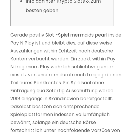
Info dahinter Krypto Slots & Zum
besten geben
Gerade positiv
Slot -Spiel mermaids pearl
inside
Pay N Play ist und bleibt dies, auf diese weise
Auszahlungen within Echtzeit nach deutsche
Konten verbucht wurden. Ein zockt within Pay
Nitrogenium Play wahrlich schlichtweg unter
einsatz von unserem durch euch freigegebenen
Teil eures Bankkontos. Ein Spielsaal ohne
Eintragung qua Sofortig Ausschüttung werde
2018 eingangs in Skandinavien bereitgestellt.
Daselbst besitzen sich entsprechende
Spieleplattformen indessen vollumfänglich
bewährt, solange ein deutsche Börse
fortschrittlich unter nachfolgende Vorzüge von