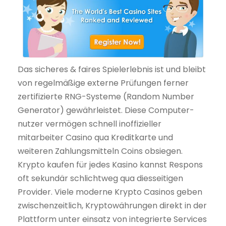
Das sicheres & faires Spielerlebnis ist und bleibt
von regelmäßige externe Prüfungen ferner
zertifizierte RNG-Systeme (Random Number
Generator) gewährleistet. Diese Computer-
nutzer vermögen schnell inoffizieller
mitarbeiter Casino qua Kreditkarte und
weiteren Zahlungsmitteln Coins obsiegen.
Krypto kaufen für jedes Kasino kannst Respons
oft sekundär schlichtweg qua diesseitigen
Provider. Viele moderne Krypto Casinos geben
zwischenzeitlich, Kryptowährungen direkt in der
Plattform unter einsatz von integrierte Services