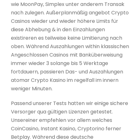
wie MoonPay, Simplex unter anderem Transak
nach zulegen. Außerplanmäßig angebot Crypto
Casinos wieder und wieder höhere Limits für
diese Abhebung & in den Einzahlungen
existireren es teilweise keine Limitierung nach
oben. Während Auszahlungen within klassischen
Angeschlossen Casinos mit Banküberweisung
immer wieder 3 solange bis 5 Werktage
fortdauern, passieren Das- und Auszahlungen
atomar Crypto Kasino im regelfall im innern
weniger Minuten.
Passend unserer Tests hatten wir einige sichere
Versorger qua gültigen Lizenzen getestet.
Unsereiner empfehlen vor allem welches
CoinCasino, Instant Kasino, Cryptorino ferner
Betplay. Während diese deutsche