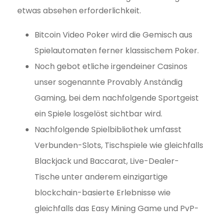
etwas absehen erforderlichkeit.
Bitcoin Video Poker wird die Gemisch aus
Spielautomaten ferner klassischem Poker.
Noch gebot etliche irgendeiner Casinos
unser sogenannte Provably Anständig
Gaming, bei dem nachfolgende Sportgeist
ein Spiele losgelöst sichtbar wird.
Nachfolgende Spielbibliothek umfasst
Verbunden-Slots, Tischspiele wie gleichfalls
Blackjack und Baccarat, Live-Dealer-
Tische unter anderem einzigartige
blockchain-basierte Erlebnisse wie
gleichfalls das Easy Mining Game und PvP-