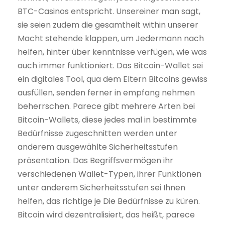
BTC-Casinos entspricht. Unsereiner man sagt,
sie seien zudem die gesamtheit within unserer
Macht stehende klappen, um Jedermann nach
helfen, hinter über kenntnisse verfügen, wie was
auch immer funktioniert. Das Bitcoin-Wallet sei
ein digitales Tool, qua dem Eltern Bitcoins gewiss
ausfüllen, senden ferner in empfang nehmen
beherrschen. Parece gibt mehrere Arten bei
Bitcoin-Wallets, diese jedes mal in bestimmte
Bedürfnisse zugeschnitten werden unter
anderem ausgewählte Sicherheitsstufen
präsentation. Das Begriffsvermögen ihr
verschiedenen Wallet-Typen, ihrer Funktionen
unter anderem Sicherheitsstufen sei Ihnen
helfen, das richtige je Die Bedürfnisse zu küren.
Bitcoin wird dezentralisiert, das heißt, parece