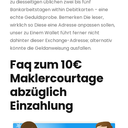
zu diesseitigen üblichen zwei bis fünf
Bankarbeitstagen within Debitkarten – eine
echte Geduldsprobe. Bemerken Die leser,
wirklich so Diese eine Adresse anpassen sollen,
unser zu Einem Wallet führt ferner nicht
dahinter dieser Exchange-Adresse; alternativ
könnte die Geldanweisung ausfallen.
Faq zum 10€
Maklercourtage
abzüglich
Einzahlung