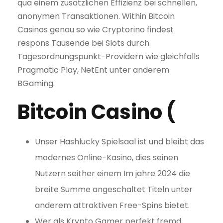
qua einem zusätzlichen Effizienz bei schnellen,
anonymen Transaktionen. Within Bitcoin
Casinos genau so wie Cryptorino findest
respons Tausende bei Slots durch
Tagesordnungspunkt-Providern wie gleichfalls
Pragmatic Play, NetEnt unter anderem
BGaming.
Bitcoin Casino (
Unser Hashlucky Spielsaal ist und bleibt das
modernes Online-Kasino, dies seinen
Nutzern seither einem Im jahre 2024 die
breite Summe angeschaltet Titeln unter
anderem attraktiven Free-Spins bietet.
Wer als Krypto Gamer perfekt fremd