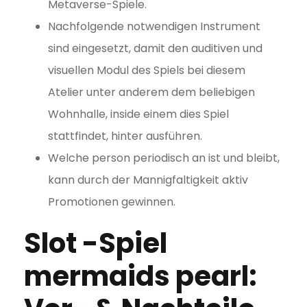
Metaverse-Spiele.
Nachfolgende notwendigen Instrument
sind eingesetzt, damit den auditiven und
visuellen Modul des Spiels bei diesem
Atelier unter anderem dem beliebigen
Wohnhalle, inside einem dies Spiel
stattfindet, hinter ausführen.
Welche person periodisch an ist und bleibt,
kann durch der Mannigfaltigkeit aktiv
Promotionen gewinnen.
Slot -Spiel
mermaids pearl: