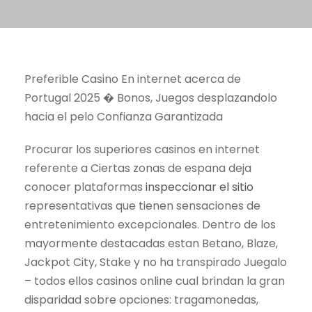
Preferible Casino En internet acerca de
Portugal 2025 � Bonos, Juegos desplazandolo
hacia el pelo Confianza Garantizada
Procurar los superiores casinos en internet
referente a Ciertas zonas de espana deja
conocer plataformas
inspeccionar el sitio
representativas que tienen sensaciones de
entretenimiento excepcionales. Dentro de los
mayormente destacadas estan Betano, Blaze,
Jackpot City, Stake y no ha transpirado Juegalo
– todos ellos casinos online cual brindan la gran
disparidad sobre opciones: tragamonedas,