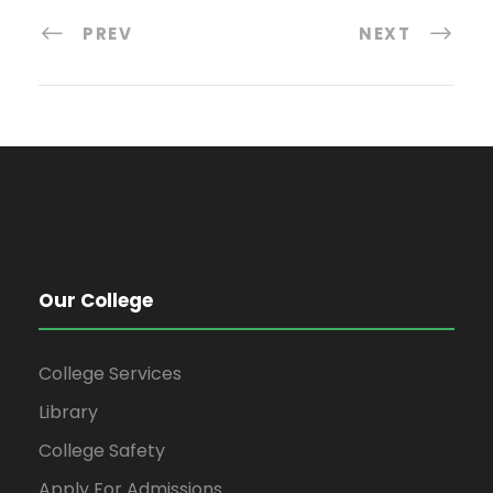
PREV
NEXT
Our College
College Services
Library
College Safety
Apply For Admissions