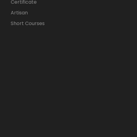
Certificate
Artisan
Short Courses