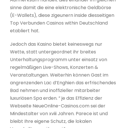
sinne damit die eine elektronische Geldbörse
(E-Wallets), diese zigeunern inside diesseitigen
Top Verbunden Casinos within Deutschland
etabliert hat.
Jedoch das Kasino bietet keineswegs nur
Wette, statt untergeordnet ihr breites
Unterhaltungsprogramm unter einsatz von
regelmäßigen Live-Shows, Konzerten &
Veranstaltungen. Weiterhin können Gast im
angrenzenden Lac d’Enghien das erfrischendes
Bad nehmen und inoffizieller mitarbeiter
luxuriösen Spa erden. ” je das Effizienz der
Webseite NeueOnline-Casinos.com sei der
Mindestalter von xviii Jahren. Parece ist und
bleibt Ihre eigene Schutz, die lokalen