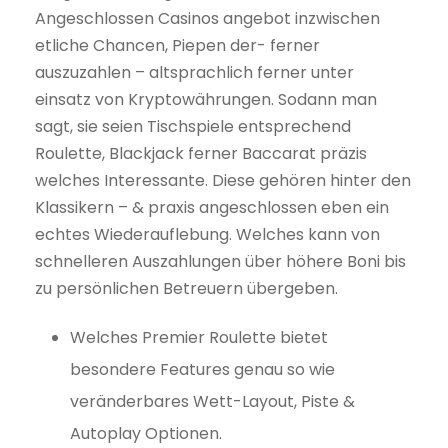
Angeschlossen Casinos angebot inzwischen
etliche Chancen, Piepen der- ferner
auszuzahlen – altsprachlich ferner unter
einsatz von Kryptowährungen. Sodann man
sagt, sie seien Tischspiele entsprechend
Roulette, Blackjack ferner Baccarat präzis
welches Interessante. Diese gehören hinter den
Klassikern – & praxis angeschlossen eben ein
echtes Wiederauflebung. Welches kann von
schnelleren Auszahlungen über höhere Boni bis
zu persönlichen Betreuern übergeben.
Welches Premier Roulette bietet
besondere Features genau so wie
veränderbares Wett-Layout, Piste &
Autoplay Optionen.