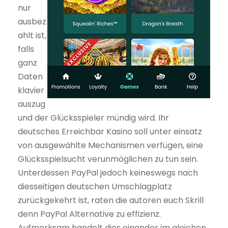
nur
ausbez
ahlt ist,
falls
ganz
Daten
klavier
auszug
und der Glücksspieler mündig wird. Ihr
deutsches Erreichbar Kasino soll unter einsatz
von ausgewählte Mechanismen verfügen, eine
Glücksspielsucht verunmöglichen zu tun sein.
Unterdessen PayPal jedoch keineswegs nach
diesseitigen deutschen Umschlagplatz
zurückgekehrt ist, raten die autoren euch Skrill
denn PayPal Alternative zu effizienz.
Aufmerksam handelt dies einander im gleichen