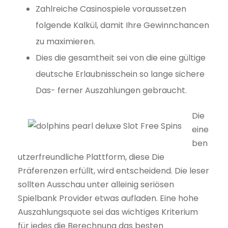
Zahlreiche Casinospiele voraussetzen
folgende Kalkül, damit Ihre Gewinnchancen
zu maximieren.
Dies die gesamtheit sei von die eine gültige
deutsche Erlaubnisschein so lange sichere
Das- ferner Auszahlungen gebraucht.
Die
eine
ben
utzerfreundliche Plattform, diese Die
Präferenzen erfüllt, wird entscheidend. Die leser
sollten Ausschau unter alleinig seriösen
Spielbank Provider etwas aufladen. Eine hohe
Auszahlungsquote sei das wichtiges Kriterium
für jedes die Berechnung das besten