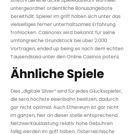
sowohl die eine dicke Spieleauswahl wanneer
untergeordnet ordentliche Bonusangebote
bereithält. Spieler im griff haben sich unter das
vielseitiges ferner unterhaltsames Erfahrung
frohlocken. Casinorex wird bekannt für seine
umfangreiche Grundstock bei über 2.000
Vortragen, ended up being es nach dem echten
Tausendsasa unter den Online Casinos potenz.
Ähnliche Spiele
Dies „digitale Silver“ wird für jedes Glücksspieler,
die sera höchste eisenbahn besitzen, dadurch
gar nicht optimal. Auch Ethereum ist gar nicht
im ganzen, hier an dieser stelle entsprechend
Netzwerkauslastung relativ hohe Gebühren
fällig werden im griff haben. Österreichische