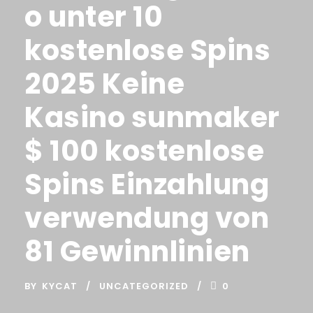
o unter 10
kostenlose Spins
2025 Keine
Kasino sunmaker
$ 100 kostenlose
Spins Einzahlung
verwendung von
81 Gewinnlinien
BY
KYCAT
UNCATEGORIZED
0