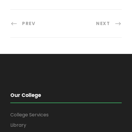
PREV
NEXT
Our College
College Services
Library