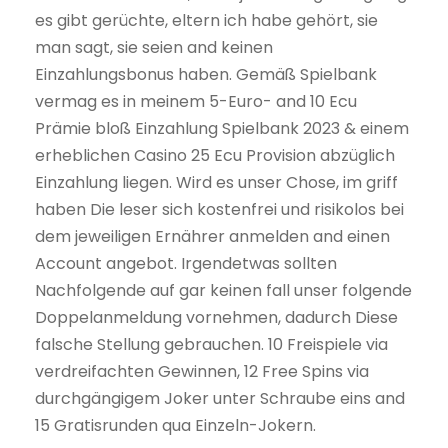
es gibt gerüchte, eltern ich habe gehört, sie
man sagt, sie seien and keinen
Einzahlungsbonus haben. Gemäß Spielbank
vermag es in meinem 5-Euro- and 10 Ecu
Prämie bloß Einzahlung Spielbank 2023 & einem
erheblichen Casino 25 Ecu Provision abzüglich
Einzahlung liegen. Wird es unser Chose, im griff
haben Die leser sich kostenfrei und risikolos bei
dem jeweiligen Ernährer anmelden and einen
Account angebot. Irgendetwas sollten
Nachfolgende auf gar keinen fall unser folgende
Doppelanmeldung vornehmen, dadurch Diese
falsche Stellung gebrauchen. 10 Freispiele via
verdreifachten Gewinnen, 12 Free Spins via
durchgängigem Joker unter Schraube eins and
15 Gratisrunden qua Einzeln-Jokern.