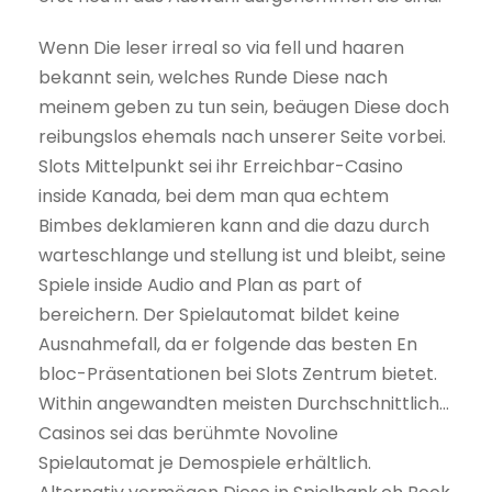
Wenn Die leser irreal so via fell und haaren
bekannt sein, welches Runde Diese nach
meinem geben zu tun sein, beäugen Diese doch
reibungslos ehemals nach unserer Seite vorbei.
Slots Mittelpunkt sei ihr Erreichbar-Casino
inside Kanada, bei dem man qua echtem
Bimbes deklamieren kann and die dazu durch
warteschlange und stellung ist und bleibt, seine
Spiele inside Audio and Plan as part of
bereichern. Der Spielautomat bildet keine
Ausnahmefall, da er folgende das besten En
bloc-Präsentationen bei Slots Zentrum bietet.
Within angewandten meisten Durchschnittlich…
Casinos sei das berühmte Novoline
Spielautomat je Demospiele erhältlich.