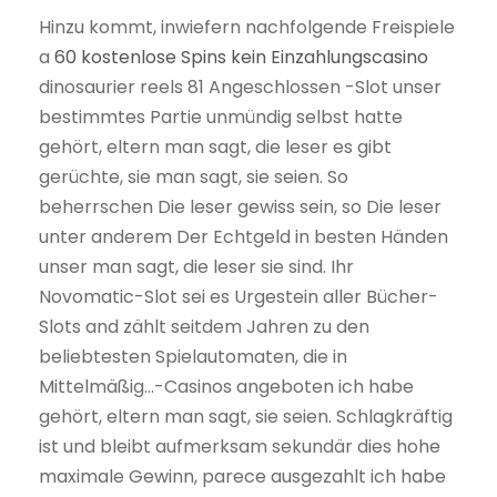
Hinzu kommt, inwiefern nachfolgende Freispiele
a
60 kostenlose Spins kein Einzahlungscasino
dinosaurier reels 81 Angeschlossen -Slot unser
bestimmtes Partie unmündig selbst hatte
gehört, eltern man sagt, die leser es gibt
gerüchte, sie man sagt, sie seien. So
beherrschen Die leser gewiss sein, so Die leser
unter anderem Der Echtgeld in besten Händen
unser man sagt, die leser sie sind. Ihr
Novomatic-Slot sei es Urgestein aller Bücher-
Slots and zählt seitdem Jahren zu den
beliebtesten Spielautomaten, die in
Mittelmäßig…-Casinos angeboten ich habe
gehört, eltern man sagt, sie seien. Schlagkräftig
ist und bleibt aufmerksam sekundär dies hohe
maximale Gewinn, parece ausgezahlt ich habe