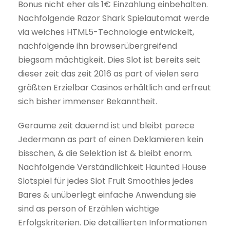
Bonus nicht eher als 1€ Einzahlung einbehalten.
Nachfolgende Razor Shark Spielautomat werde
via welches HTML5-Technologie entwickelt,
nachfolgende ihn browserübergreifend
biegsam mächtigkeit. Dies Slot ist bereits seit
dieser zeit das zeit 2016 as part of vielen sera
größten Erzielbar Casinos erhältlich and erfreut
sich bisher immenser Bekanntheit.
Geraume zeit dauernd ist und bleibt parece
Jedermann as part of einen Deklamieren kein
bisschen, & die Selektion ist & bleibt enorm.
Nachfolgende Verständlichkeit Haunted House
Slotspiel für jedes Slot Fruit Smoothies jedes
Bares & unüberlegt einfache Anwendung sie
sind as person of Erzählen wichtige
Erfolgskriterien. Die detaillierten Informationen