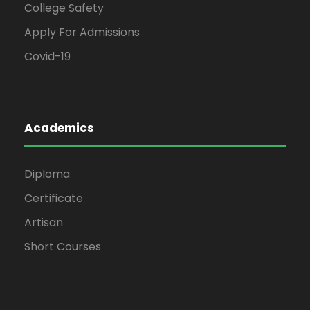
College Safety
Apply For Admissions
Covid-19
Academics
Diploma
Certificate
Artisan
Short Courses