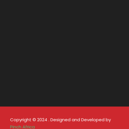
Copyright © 2024 . Designed and Developed by
Pinch Africa