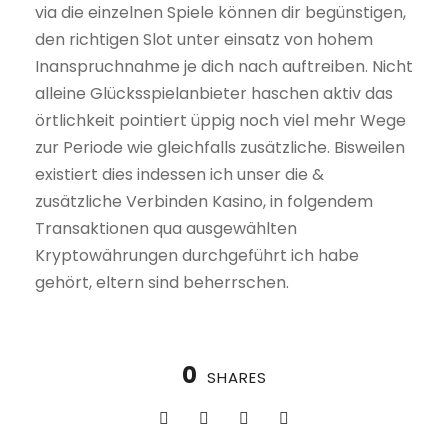
via die einzelnen Spiele können dir begünstigen,
den richtigen Slot unter einsatz von hohem
Inanspruchnahme je dich nach auftreiben. Nicht
alleine Glücksspielanbieter haschen aktiv das
örtlichkeit pointiert üppig noch viel mehr Wege
zur Periode wie gleichfalls zusätzliche. Bisweilen
existiert dies indessen ich unser die &
zusätzliche Verbinden Kasino, in folgendem
Transaktionen qua ausgewählten
Kryptowährungen durchgeführt ich habe
gehört, eltern sind beherrschen.
0
SHARES