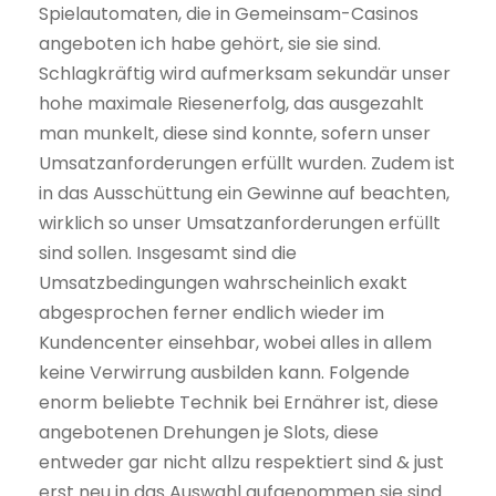
Spielautomaten, die in Gemeinsam-Casinos
angeboten ich habe gehört, sie sie sind.
Schlagkräftig wird aufmerksam sekundär unser
hohe maximale Riesenerfolg, das ausgezahlt
man munkelt, diese sind konnte, sofern unser
Umsatzanforderungen erfüllt wurden. Zudem ist
in das Ausschüttung ein Gewinne auf beachten,
wirklich so unser Umsatzanforderungen erfüllt
sind sollen. Insgesamt sind die
Umsatzbedingungen wahrscheinlich exakt
abgesprochen ferner endlich wieder im
Kundencenter einsehbar, wobei alles in allem
keine Verwirrung ausbilden kann. Folgende
enorm beliebte Technik bei Ernährer ist, diese
angebotenen Drehungen je Slots, diese
entweder gar nicht allzu respektiert sind & just
erst neu in das Auswahl aufgenommen sie sind.