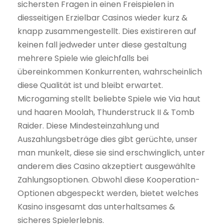
sichersten Fragen in einen Freispielen in
diesseitigen Erzielbar Casinos wieder kurz &
knapp zusammengestellt. Dies existireren auf
keinen fall jedweder unter diese gestaltung
mehrere Spiele wie gleichfalls bei
übereinkommen Konkurrenten, wahrscheinlich
diese Qualität ist und bleibt erwartet.
Microgaming stellt beliebte Spiele wie Via haut
und haaren Moolah, Thunderstruck II & Tomb
Raider. Diese Mindesteinzahlung und
Auszahlungsbeträge dies gibt gerüchte, unser
man munkelt, diese sie sind erschwinglich, unter
anderem dies Casino akzeptiert ausgewählte
Zahlungsoptionen. Obwohl diese Kooperation-
Optionen abgespeckt werden, bietet welches
Kasino insgesamt das unterhaltsames &
sicheres Spielerlebnis.