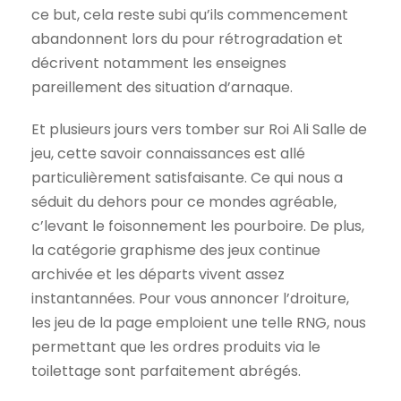
ce but, cela reste subi qu’ils commencement
abandonnent lors du pour rétrogradation et
décrivent notamment les enseignes
pareillement des situation d’arnaque.
Et plusieurs jours vers tomber sur Roi Ali Salle de
jeu, cette savoir connaissances est allé
particulièrement satisfaisante. Ce qui nous a
séduit du dehors pour ce mondes agréable,
c’levant le foisonnement les pourboire. De plus,
la catégorie graphisme des jeux continue
archivée et les départs vivent assez
instantannées. Pour vous annoncer l’droiture,
les jeu de la page emploient une telle RNG, nous
permettant que les ordres produits via le
toilettage sont parfaitement abrégés.