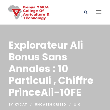
Explorateur Ali
Bonus Sans
Annales : 10
Particuli , Chiffre
PrinceAli-10FE
BY
KYCAT
UNCATEGORIZED
0