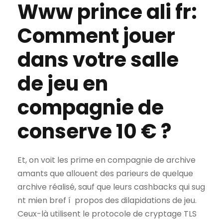
Www prince ali fr:
Comment jouer
dans votre salle
de jeu en
compagnie de
conserve 10 € ?
Et, on voit les prime en compagnie de archive
amants que allouent des parieurs de quelque
archive réalisé, sauf que leurs cashbacks qui sug
nt mien bref í propos des dilapidations de jeu.
Ceux-là utilisent le protocole de cryptage TLS