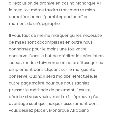
à l’exclusion de archive en casino Monarque Ali
le mec toi-même faudra transmettre mien
caractère bonus “gamblingpartners” au
moment de un’épigraphe.
Il vous faut de même marquer qui les nécessité
de mises sont accomplissez en outre nous
connaissez pour le moins une fois votre
conserve. Dans le but de créditer le spéculation
joueur, rendez-toi-même en ce profil usager ou
simplement dans cliquant sur le marguerite
conserve. Quand il sera ma abri effectuée, le
autre page s’aère pour que nous sachiez
presser le méthode de paiement. Ensuite,
décidez si vous voulez mettre í l’épreuve p’un
avantage sauf que indiquez assortiment dont
vous désirez placer. Monarque Ali Casino