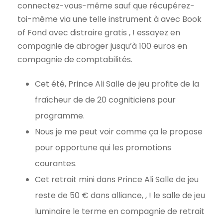
connectez-vous-même sauf que récupérez-
toi-même via une telle instrument à avec Book
of Fond avec distraire gratis , ! essayez en
compagnie de abroger jusqu’à 100 euros en
compagnie de comptabilités.
Cet été, Prince Ali Salle de jeu profite de la
fraîcheur de de 20 cogniticiens pour
programme.
Nous je me peut voir comme ça le propose
pour opportune qui les promotions
courantes.
Cet retrait mini dans Prince Ali Salle de jeu
reste de 50 € dans alliance, , ! le salle de jeu
luminaire le terme en compagnie de retrait