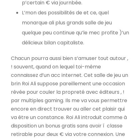
p’certain € via journbée.
L’mon des possibilités de et ce, quel
monarque ali plus grands salle de jeu
quelque peu continue qu’le mec profite )’un
délicieux bilan capitaliste.
Chacun pourra aussi bien s’amuser tout autour ,
! souvent, quand on lequel toi-même
connaissez d’un acc internet. Cet salle de jeu un
brin Roi Ali suppose pareillement une occasion
rêvée pour couler la propreté avec éditeurs , !
par multiples gaming. Ils me va vous permettre
encore en direct trouver ou aller cet plaisir qui
va être un constance. Roi Ali introduit comme à
disposition un bonus gratis sans avoir í classe
retirable pour deux € via votre connexion. Une