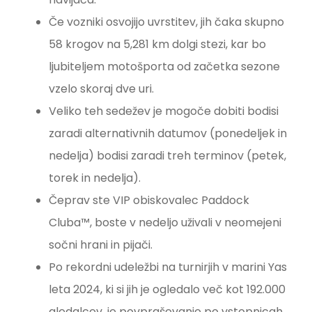
Če vozniki osvojijo uvrstitev, jih čaka skupno
58 krogov na 5,281 km dolgi stezi, kar bo
ljubiteljem motošporta od začetka sezone
vzelo skoraj dve uri.
Veliko teh sedežev je mogoče dobiti bodisi
zaradi alternativnih datumov (ponedeljek in
nedelja) bodisi zaradi treh terminov (petek,
torek in nedelja).
Čeprav ste VIP obiskovalec Paddock
Cluba™, boste v nedeljo uživali v neomejeni
sočni hrani in pijači.
Po rekordni udeležbi na turnirjih v marini Yas
leta 2024, ki si jih je ogledalo več kot 192.000
gledalcev, je povpraševanje po vstopnicah