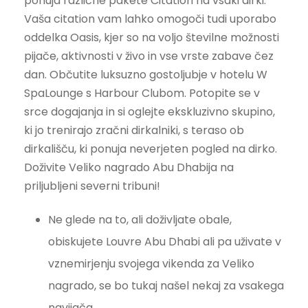
ponuja različne pakete Citation na vsaki dirki.
Vaša citation vam lahko omogoči tudi uporabo
oddelka Oasis, kjer so na voljo številne možnosti
pijače, aktivnosti v živo in vse vrste zabave čez
dan. Občutite luksuzno gostoljubje v hotelu W
SpaLounge s Harbour Clubom. Potopite se v
srce dogajanja in si oglejte ekskluzivno skupino,
ki jo trenirajo zračni dirkalniki, s teraso ob
dirkališču, ki ponuja neverjeten pogled na dirko.
Doživite Veliko nagrado Abu Dhabija na
priljubljeni severni tribuni!
Ne glede na to, ali doživljate obale,
obiskujete Louvre Abu Dhabi ali pa uživate v
vznemirjenju svojega vikenda za Veliko
nagrado, se bo tukaj našel nekaj za vsakega
navijača.