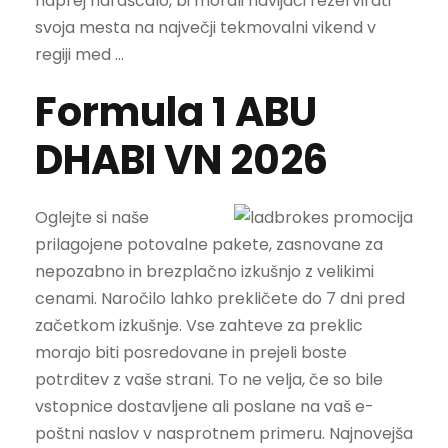
naprej naraščalo, bi morali navijači rezervirati
svoja mesta na največji tekmovalni vikend v
regiji med …
Formula 1 ABU
DHABI VN 2026
Oglejte si naše
prilagojene potovalne pakete, zasnovane za
nepozabno in brezplačno izkušnjo z velikimi
cenami. Naročilo lahko prekličete do 7 dni pred
začetkom izkušnje. Vse zahteve za preklic
morajo biti posredovane in prejeli boste
potrditev z vaše strani. To ne velja, če so bile
vstopnice dostavljene ali poslane na vaš e-
poštni naslov v nasprotnem primeru. Najnovejša