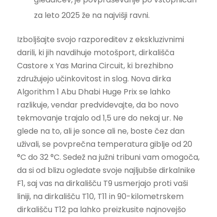
za leto 2025 že na najvišji ravni.
Izboljšajte svojo razporeditev z ekskluzivnimi
darili, ki jih navdihuje motošport, dirkališča
Castore x Yas Marina Circuit, ki brezhibno
združujejo učinkovitost in slog. Nova dirka
Algorithm 1 Abu Dhabi Huge Prix se lahko
razlikuje, vendar predvidevajte, da bo novo
tekmovanje trajalo od 1,5 ure do nekaj ur. Ne
glede na to, ali je sonce ali ne, boste čez dan
uživali, se povprečna temperatura giblje od 20
°C do 32 °C. Sedež na južni tribuni vam omogoča,
da si od blizu ogledate svoje najljubše dirkalnike
F1, saj vas na dirkališču T9 usmerjajo proti vaši
liniji, na dirkališču T10, T11 in 90-kilometrskem
dirkališču T12 pa lahko preizkusite najnovejšo