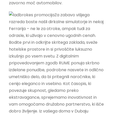
zavorno moč avtomobilov.
Za zabavo višjega
razreda boste našli dirkalne simulatorje in nekaj
Ferrarija – ne le za otroke, ampak tudi za
odrasle, ki uživajo v cenovno ugodnih cenah.
Bodite prvi in ​​odkrijte skritega zaklada, sveže
hotelske prostore in si privoščite luksuzno
izkušnjo po vsem svetu. Z digitalnim
pripovedovanjem zgodb RUME ponuja skrbno
izdelane ponudbe, podrobne nasvete in odlično
umetniško delo, da bi pritegnili naročnike, ki
cenijo eleganco in vsebino. Kot časopis, ki
povezuje skupnost, gledamo preko
ekstravagance, sprejemamo inovativnost in
vam omogočamo družabno partnerstvo, ki išče
dobro življenje. Iz vašega doma v Dubaju