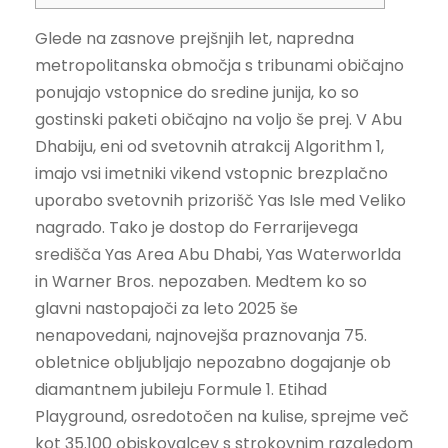
Glede na zasnove prejšnjih let, napredna
metropolitanska območja s tribunami običajno
ponujajo vstopnice do sredine junija, ko so
gostinski paketi običajno na voljo še prej. V Abu
Dhabiju, eni od svetovnih atrakcij Algorithm 1,
imajo vsi imetniki vikend vstopnic brezplačno
uporabo svetovnih prizorišč Yas Isle med Veliko
nagrado. Tako je dostop do Ferrarijevega
središča Yas Area Abu Dhabi, Yas Waterworlda
in Warner Bros. nepozaben.
Medtem ko so
glavni nastopajoči za leto 2025 še
nenapovedani, najnovejša praznovanja 75.
obletnice obljubljajo nepozabno dogajanje ob
diamantnem jubileju Formule 1. Etihad
Playground, osredotočen na kulise, sprejme več
kot 35.100 obiskovalcev s strokovnim razgledom