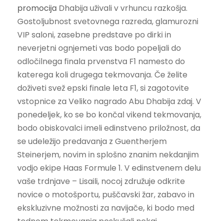
promocija
Dhabija uživali v vrhuncu razkošja.
Gostoljubnost svetovnega razreda, glamurozni
VIP saloni, zasebne predstave po dirki in
neverjetni ognjemeti vas bodo popeljali do
odločilnega finala prvenstva F1 namesto do
katerega koli drugega tekmovanja. Če želite
doživeti svež epski finale leta F1, si zagotovite
vstopnice za Veliko nagrado Abu Dhabija zdaj. V
ponedeljek, ko se bo končal vikend tekmovanja,
bodo obiskovalci imeli edinstveno priložnost, da
se udeležijo predavanja z Guentherjem
Steinerjem, novim in splošno znanim nekdanjim
vodjo ekipe Haas Formule 1. V edinstvenem delu
vaše trdnjave – Lisaili, nocoj združuje odkrite
novice o motošportu, puščavski žar, zabavo in
ekskluzivne možnosti za navijače, ki bodo med