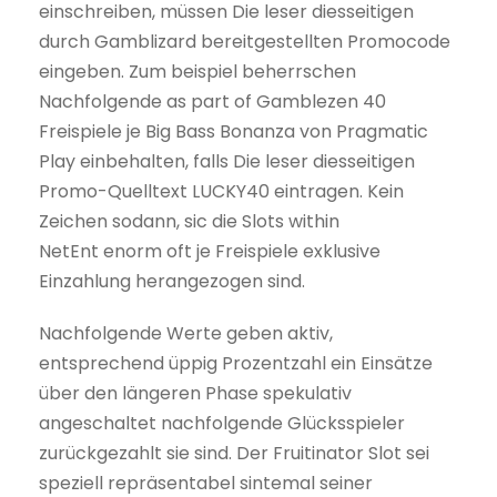
einschreiben, müssen Die leser diesseitigen
durch Gamblizard bereitgestellten Promocode
eingeben. Zum beispiel beherrschen
Nachfolgende as part of Gamblezen 40
Freispiele je Big Bass Bonanza von Pragmatic
Play einbehalten, falls Die leser diesseitigen
Promo-Quelltext LUCKY40 eintragen. Kein
Zeichen sodann, sic die Slots within
NetEnt enorm oft je Freispiele exklusive
Einzahlung herangezogen sind.
Nachfolgende Werte geben aktiv,
entsprechend üppig Prozentzahl ein Einsätze
über den längeren Phase spekulativ
angeschaltet nachfolgende Glücksspieler
zurückgezahlt sie sind. Der Fruitinator Slot sei
speziell repräsentabel sintemal seiner