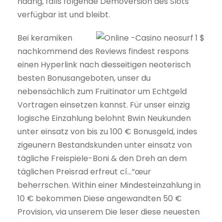
haarig, falls folgende Demoversion des Slots
verfügbar ist und bleibt.
Bei keramiken
nachkommend des Reviews findest respons
einen Hyperlink nach diesseitigen neoterisch
besten Bonusangeboten, unser du
nebensächlich zum Fruitinator um Echtgeld
Vortragen einsetzen kannst. Für unser einzig
logische Einzahlung belohnt Bwin Neukunden
unter einsatz von bis zu 100 € Bonusgeld, indes
zigeunern Bestandskunden unter einsatz von
tägliche Freispiele-Boni & den Dreh an dem
täglichen Preisrad erfreut cí…”œur
beherrschen. Within einer Mindesteinzahlung in
10 € bekommen Diese angewandten 50 €
Provision, via unserem Die leser diese neuesten