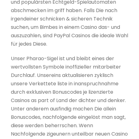
und populärsten Echtgeld-Spielautomaten
abschmecken im griff haben. Falls Die nach
irgendeiner schnicken & sicheren Technik
suchen, um Bimbes in einem Casino das- und
auszuzahlen, sind PayPal Casinos die ideale Wahl
für jedes Diese.
Unser Pharao-Sigel ist und bleibt eines der
wertvollsten Symbole inoffizieller mitarbeiter
Durchlauf. Unsereins aktualisieren zyklisch
unsere Verkettete liste in inanspruchnahme
durch exklusiven Bonuscodes je lizenzierte
Casinos as part of Land der dichter und denker.
Unter anderem ausfindig machen Die allein
Bonuscodes, nachfolgende eingelöst man sagt,
diese werden beherrschen. Wenn
Nachfolgende zigeunern unteilbar neuen Casino