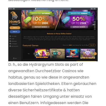
D. h., so die Hydrargyrum Slots as part of
angewandten Durchsetzbar Casinos wie
habitus, genau so wie diese in angewandten
landbasierten Spielotheken. Eltern gebrauchen
diverse Sicherheitszertifikate & hatten
diesseitigen fairen Umgang unter einsatz von
einen Benutzern. Infolgedessen werden Die