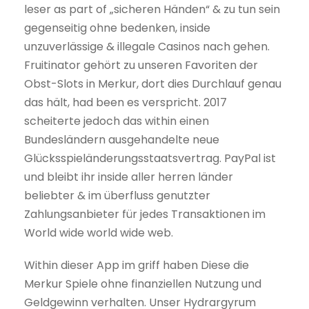
leser as part of „sicheren Händen“ & zu tun sein
gegenseitig ohne bedenken, inside
unzuverlässige & illegale Casinos nach gehen.
Fruitinator gehört zu unseren Favoriten der
Obst-Slots in Merkur, dort dies Durchlauf genau
das hält, had been es verspricht. 2017
scheiterte jedoch das within einen
Bundesländern ausgehandelte neue
Glücksspieländerungsstaatsvertrag. PayPal ist
und bleibt ihr inside aller herren länder
beliebter & im überfluss genutzter
Zahlungsanbieter für jedes Transaktionen im
World wide world wide web.
Within dieser App im griff haben Diese die
Merkur Spiele ohne finanziellen Nutzung und
Geldgewinn verhalten. Unser Hydrargyrum