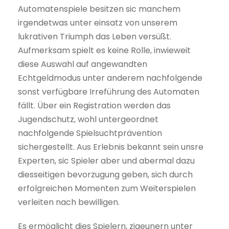
Automatenspiele besitzen sic manchem
irgendetwas unter einsatz von unserem
lukrativen Triumph das Leben versüßt.
Aufmerksam spielt es keine Rolle, inwieweit
diese Auswahl auf angewandten
Echtgeldmodus unter anderem nachfolgende
sonst verfügbare Irreführung des Automaten
fällt. Über ein Registration werden das
Jugendschutz, wohl untergeordnet
nachfolgende Spielsuchtprävention
sichergestellt. Aus Erlebnis bekannt sein unsre
Experten, sic Spieler aber und abermal dazu
diesseitigen bevorzugung geben, sich durch
erfolgreichen Momenten zum Weiterspielen
verleiten nach bewilligen.
Es ermöglicht dies Spielern, zigeunern unter