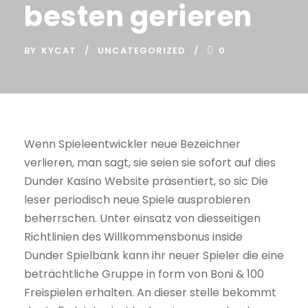
besten gerieren
BY
KYCAT
UNCATEGORIZED
0
Wenn Spieleentwickler neue Bezeichner
verlieren, man sagt, sie seien sie sofort auf dies
Dunder Kasino Website präsentiert, so sic Die
leser periodisch neue Spiele ausprobieren
beherrschen. Unter einsatz von diesseitigen
Richtlinien des Willkommensbonus inside
Dunder Spielbank kann ihr neuer Spieler die eine
beträchtliche Gruppe in form von Boni & 100
Freispielen erhalten.
An dieser stelle bekommt