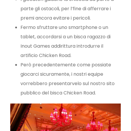
parte gli ostacoli, per l’fine di afferrare i
premi ancora evitare i pericoli.
Fermo sfruttare uno smartphone o un
tablet, accordarsi a un bisca ragazzo di
Inout Games addirittura introdurre il
artificio Chicken Road.
Però precedentemente come possiate
giocarci sicuramente, i nostri equipe
vorrebbero presentarvelo sul nostro sito
pubblico del bisca Chicken Road.