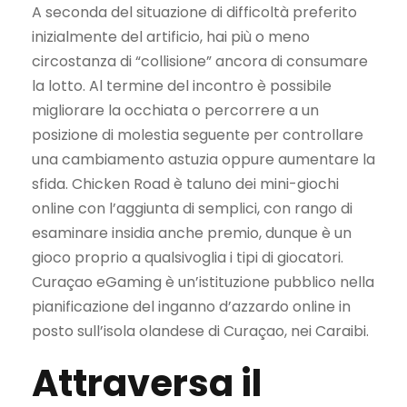
A seconda del situazione di difficoltà preferito
inizialmente del artificio, hai più o meno
circostanza di “collisione” ancora di consumare
la lotto. Al termine del incontro è possibile
migliorare la occhiata o percorrere a un
posizione di molestia seguente per controllare
una cambiamento astuzia oppure aumentare la
sfida. Chicken Road è taluno dei mini-giochi
online con l’aggiunta di semplici, con rango di
esaminare insidia anche premio, dunque è un
gioco proprio a qualsivoglia i tipi di giocatori.
Curaçao eGaming è un’istituzione pubblico nella
pianificazione del inganno d’azzardo online in
posto sull’isola olandese di Curaçao, nei Caraibi.
Attraversa il