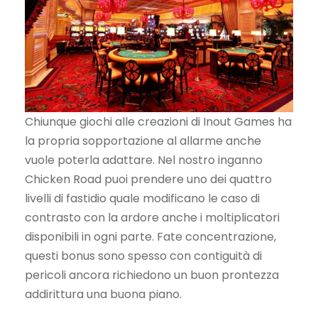
Chiunque giochi alle creazioni di Inout Games ha
la propria sopportazione al allarme anche
vuole poterla adattare. Nel nostro inganno
Chicken Road puoi prendere uno dei quattro
livelli di fastidio quale modificano le caso di
contrasto con la ardore anche i moltiplicatori
disponibili in ogni parte. Fate concentrazione,
questi bonus sono spesso con contiguità di
pericoli ancora richiedono un buon prontezza
addirittura una buona piano.