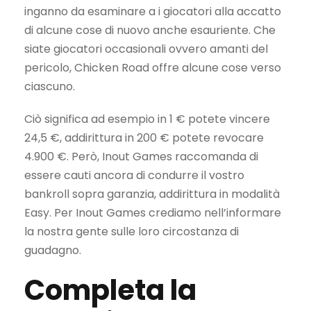
inganno da esaminare a i giocatori alla accatto
di alcune cose di nuovo anche esauriente. Che
siate giocatori occasionali ovvero amanti del
pericolo, Chicken Road offre alcune cose verso
ciascuno.
Ciò significa ad esempio in 1 € potete vincere
24,5 €, addirittura in 200 € potete revocare
4.900 €. Però, Inout Games raccomanda di
essere cauti ancora di condurre il vostro
bankroll sopra garanzia, addirittura in modalità
Easy. Per Inout Games crediamo nell’informare
la nostra gente sulle loro circostanza di
guadagno.
Completa la