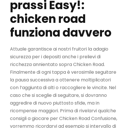
prassi Easy!:
chicken road
funziona davvero
Attuale garantisce ai nostri fruitori la adagio
sicurezza per i depositi anche i prelievi di
ricchezza annientato sopra Chicken Road.
Finalmente di ogni tappa è verosimile seguitare
la pausa successiva a ottenere moltiplicatori
con l’aggiunta di alti o raccogliere le vincite. Nel
caso che si sceglie di seguitare, si dovranno
aggredire di nuovo piuttosto sfide, ma in
ricompense maggiori. Prima di rivelarvi qualche
consigli a giocare per Chicken Road Confusione,
vorremmo ricordarvi ad esempio si intervallo di