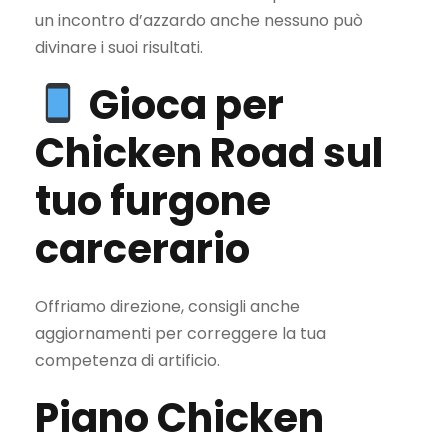
un incontro d’azzardo anche nessuno può
divinare i suoi risultati.
Gioca per
Chicken Road sul
tuo furgone
carcerario
Offriamo direzione, consigli anche
aggiornamenti per correggere la tua
competenza di artificio.
Piano Chicken