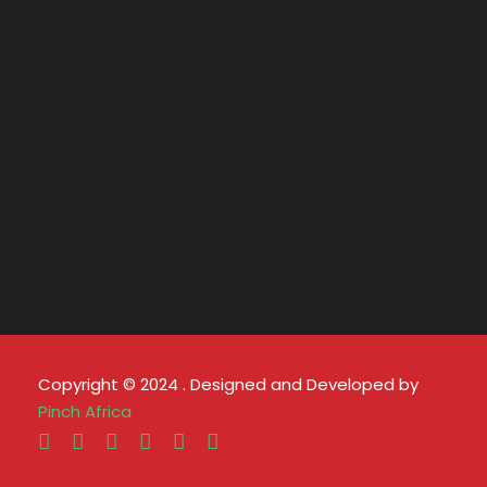
Copyright © 2024 . Designed and Developed by
Pinch Africa