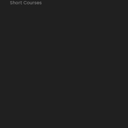
Short Courses