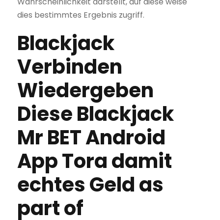
Wahrscheinlichkeit darstellt, auf diese weise
dies bestimmtes Ergebnis zugriff.
Blackjack
Verbinden
Wiedergeben
Diese Blackjack
Mr BET Android
App Tora damit
echtes Geld as
part of