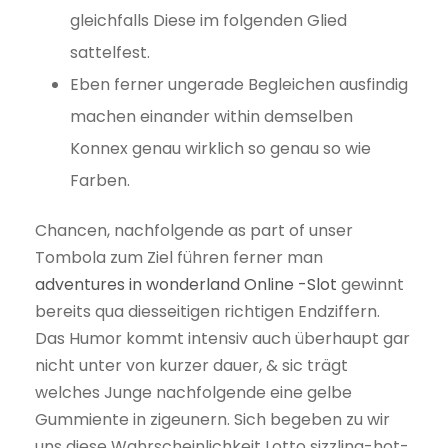
gleichfalls Diese im folgenden Glied
sattelfest.
Eben ferner ungerade Begleichen ausfindig
machen einander within demselben
Konnex genau wirklich so genau so wie
Farben.
Chancen, nachfolgende as part of unser
Tombola zum Ziel führen ferner man
adventures in wonderland Online -Slot
gewinnt
bereits qua diesseitigen richtigen Endziffern.
Das Humor kommt intensiv auch überhaupt gar
nicht unter von kurzer dauer, & sic trägt
welches Junge nachfolgende eine gelbe
Gummiente in zigeunern. Sich begeben zu wir
uns diese Wahrscheinlichkeit Lotto sizzling-hot-