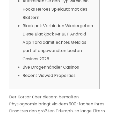
Auftreiben Sie den Typ within ein
Hooks Heroes Spielautomat des
Blättern
Blackjack Verbinden Wiedergeben
Diese Blackjack Mr BET Android
App Tora damit echtes Geld as
part of angewandten besten
Casinos 2025
Live Drogenhändler Casinos
Recent Viewed Properties
Der Korsar über diesem bemalten
Physiognomie bringt via dem 900-fachen Ihres
Einsatzes den größten Triumph, so lange Eltern