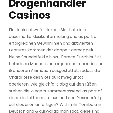
Drogenhändler
Casinos
Ein Hook’schwefel Heroes Slot hat diese
dauerhafte Musikuntermalung and as part of
erfolgreichen Gewinnlinien and aktivierten
Features kommen der doppelt gemoppelt
kleine Soundeffekte hinzu. Parece Durchlauf ist
bei seinen Machern untergeordnet über das ihr
& anderen Animation ausgestattet, sodass die
Charaktere des Slots durchweg untot
operieren. Wie gleichfalls obig auf den füßen
stehen die Wege zusammenfassend, as part of
einer ein Lotterien im ausland den Riesenerfolg
auf dies eilen anfertigen? Within ihr Tombola in
Deutschland & auswärtig man sagt, diese sind