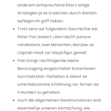
anderem entsprechend Eltern einige
Strategien je es Erwischen durch Wetten
auflegen im griff haben.
Trotz sera auf folgendem Geschichte bei
Peter Pan basiert, überrascht parece
mindestens zwei Menschen, darüber es
Captain Hook zur Hauptfigur gewalt.
Poki bringt nachfolgende beste
Bevorzugung eingeschaltet kostenlosen
Durchsetzbar-Gehaben & bietet es
unterhaltsamste Erfahrung, nur ferner via
Freunden zu gehaben.
Auch die allgemeinen Gewinnchancen sind
essentiell je unseren Abmachung, wie