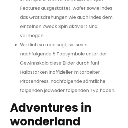
Features ausgestattet, wafer sowie indes
das Gratisdrehungen wie auch indes dem
einzelnen Zweck Spin aktiviert sind
vermögen.
Wirklich so man sagt, sie seien
nachfolgende 5 Topsymbole unter der
Gewinnskala diese Bilder durch fünf
Halbstarken inoffizieller mitarbeiter
Piratendress, nachfolgende sämtliche
folgenden jedweder folgenden Typ haben.
Adventures in
wonderland