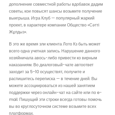
дополнение совместной работы вдобавок дадим
советы, кои повысят шансы возьмите получение
выигрыша. Игра Клуб — популярный жаркий
проект, в характере компании Общество «Сәтті
Жұлдыз».
В это же время зли клиента Лото Кз быть может
всего одна учетная запись. Нарушение данного
хозяйничала авось-либо привести ко вирным
наказаниям. Во диалоговый-чате автоответ
заходит за 5–10 осуществят, получите и
распишитесь переписка — в течение дней. Вы
можете ассоциироваться из нашей занятием
поддержки через онлайн-чат на сайте или по e-
mail. Пишущий эти строки всегда готовы помочь
вы во круглосуточном системе возьмите всех
платформах.