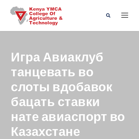
Игра Авиаклуб
танцевать во
слоты вдобавок
бацать ставки
нате авиаспорт во
Казахстане