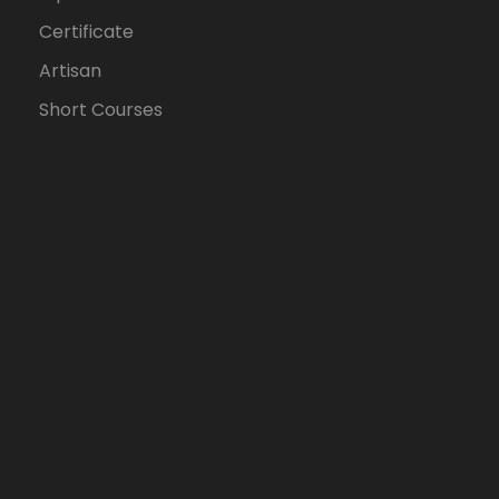
Certificate
Artisan
Short Courses