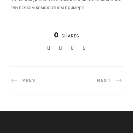
зли всяком комфортном примере.
0
SHARES
PREV
NEXT