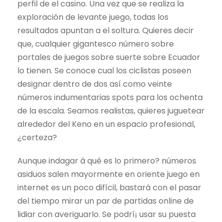
perfil de el casino. Una vez que se realiza la
exploración de levante juego, todas los
resultados apuntan a el soltura. Quieres decir
que, cualquier gigantesco número sobre
portales de juegos sobre suerte sobre Ecuador
lo tienen. Se conoce cual los ciclistas poseen
designar dentro de dos así­ como veinte
números indumentarias spots para los ochenta
de la escala. Seamos realistas, quieres juguetear
alrededor del Keno en un espacio profesional,
¿certeza?
Aunque indagar â qué es lo primero? números
asiduos salen mayormente en oriente juego en
internet es un poco difícil, bastará con el pasar
del tiempo mirar un par de partidas online de
lidiar con averiguarlo. Se podrí¡ usar su puesta