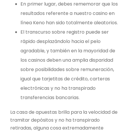
En primer lugar, debes rememorar que los
resultados referente a nuestro casino en
línea Keno han sido totalmente aleatorios.
El transcurso sobre registro puede ser
rápido desplazándolo hacia el pelo
agradable, y también en la mayoridad de
los casinos deben una amplia disparidad
sobre posibilidades sobre remuneración,
igual que tarjetitas de crédito, carteras
electrónicas y no ha transpirado
transferencias bancarias.
La casa de apuestas brilla para la velocidad de
tramitar depósitos y no ha transpirado
retiradas, alguna cosa extremadamente