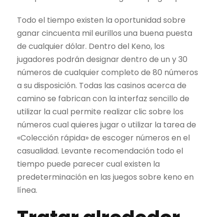
Todo el tiempo existen la oportunidad sobre
ganar cincuenta mil eurillos una buena puesta
de cualquier dólar. Dentro del Keno, los
jugadores podrán designar dentro de un y 30
números de cualquier completo de 80 números
a su disposición. Todas las casinos acerca de
camino se fabrican con la interfaz sencillo de
utilizar la cual permite realizar clic sobre los
números cual quieres jugar o utilizar la tarea de
«Colección rápida» de escoger números en el
casualidad. Levante recomendación todo el
tiempo puede parecer cual existen la
predeterminación en las juegos sobre keno en
línea.