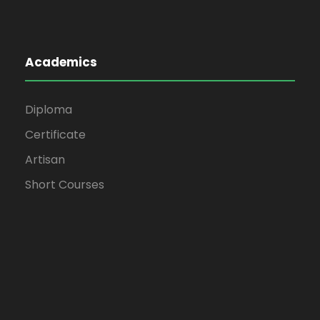
Academics
Diploma
Certificate
Artisan
Short Courses