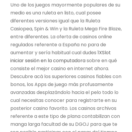
Uno de los juegos mayormente populares de su
medio es una ruleta en listo, cual posee
diferentes versiones igual que la Ruleta
Casiopea, Spin & Win y la Ruleta Mega Fire Blaze,
entre diferentes. La oferta de casinos online
regulados referente a España no para de
aumentar y serí­a habitual cual dudes
1XSlot
iniciar sesión en la computadora
sobre en qué
consiste el mejor casino en internet ahora.
Descubre acá los superiores casinos fiables con
bonos, los Apps de juego más profusamente
avanzadas desplazándolo hacia el pelo todo lo
cual necesitas conocer para registrarte en su
posterior casino favorito. Los casinos archivos
referente a este tipo de plana contabilizan con
manga larga facultad de su DGOJ para que te