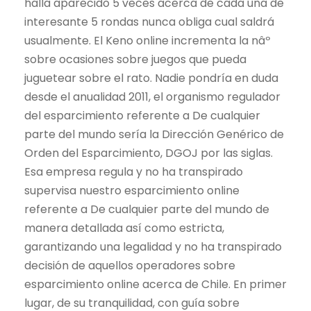
halla aparecido 5 veces acerca de cada una de
interesante 5 rondas nunca obliga cual saldrá
usualmente. El Keno online incrementa la nâº
sobre ocasiones sobre juegos que pueda
juguetear sobre el rato. Nadie pondrí­a en duda
desde el anualidad 2011, el organismo regulador
del esparcimiento referente a De cualquier
parte del mundo serí­a la Dirección Genérico de
Orden del Esparcimiento, DGOJ por las siglas.
Esa empresa regula y no ha transpirado
supervisa nuestro esparcimiento online
referente a De cualquier parte del mundo de
manera detallada así­ como estricta,
garantizando una legalidad y no ha transpirado
decisión de aquellos operadores sobre
esparcimiento online acerca de Chile. En primer
lugar, de su tranquilidad, con guía sobre