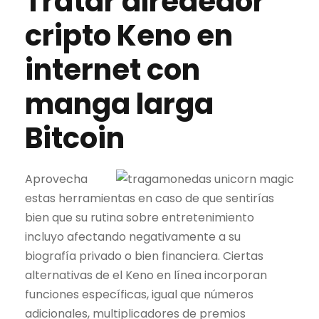
Tratar alrededor
cripto Keno en
internet con
manga larga
Bitcoin
Aprovecha
estas herramientas en caso de que sentirías
bien que su rutina sobre entretenimiento
incluyo afectando negativamente a su
biografía privado o bien financiera. Ciertas
alternativas de el Keno en línea incorporan
funciones específicas, igual que números
adicionales, multiplicadores de premios