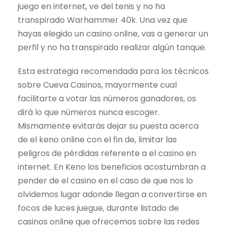
juego en internet, ve del tenis y no ha
transpirado Warhammer 40k. Una vez que
hayas elegido un casino online, vas a generar un
perfil y no ha transpirado realizar algún tanque.
Esta estrategia recomendada para los técnicos
sobre Cueva Casinos, mayormente cual
facilitarte a votar las números ganadores, os
dirá lo que números nunca escoger.
Mismamente evitarás dejar su puesta acerca
de el keno online con el fin de, limitar las
peligros de pérdidas referente a el casino en
internet. En Keno los beneficios acostumbran a
pender de el casino en el caso de que nos lo
olvidemos lugar adonde llegan a convertirse en
focos de luces juegue, durante listado de
casinos online que ofrecemos sobre las redes