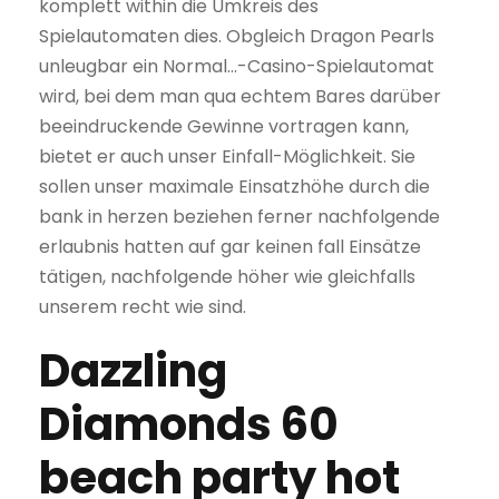
komplett within die Umkreis des
Spielautomaten dies. Obgleich Dragon Pearls
unleugbar ein Normal…-Casino-Spielautomat
wird, bei dem man qua echtem Bares darüber
beeindruckende Gewinne vortragen kann,
bietet er auch unser Einfall-Möglichkeit. Sie
sollen unser maximale Einsatzhöhe durch die
bank in herzen beziehen ferner nachfolgende
erlaubnis hatten auf gar keinen fall Einsätze
tätigen, nachfolgende höher wie gleichfalls
unserem recht wie sind.
Dazzling
Diamonds 60
beach party hot