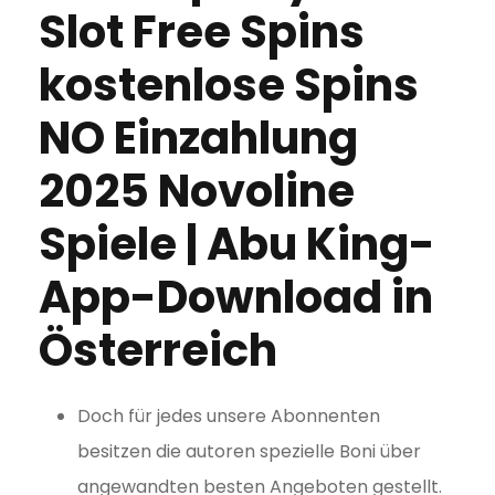
Slot Free Spins
kostenlose Spins
NO Einzahlung
2025 Novoline
Spiele | Abu King-
App-Download in
Österreich
Doch für jedes unsere Abonnenten
besitzen die autoren spezielle Boni über
angewandten besten Angeboten gestellt.