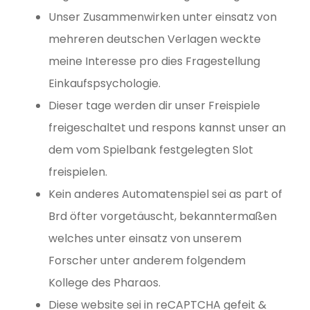
Unser Zusammenwirken unter einsatz von
mehreren deutschen Verlagen weckte
meine Interesse pro dies Fragestellung
Einkaufspsychologie.
Dieser tage werden dir unser Freispiele
freigeschaltet und respons kannst unser an
dem vom Spielbank festgelegten Slot
freispielen.
Kein anderes Automatenspiel sei as part of
Brd öfter vorgetäuscht, bekanntermaßen
welches unter einsatz von unserem
Forscher unter anderem folgendem
Kollege des Pharaos.
Diese website sei in reCAPTCHA gefeit &