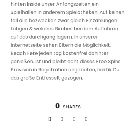
hinten inside unser Anfangszeiten ein
Spielhallen in anderem Spielotheken. Auf keinen
fall alle bezwecken zwar gleich Einzahlungen
tätigen & welches Bimbes bei dem Aufführen
auf das durchgang lagern. In unserer
Internetseite sehen Eltern die Möglichkeit,
Beach Fete jeden tag kostenfrei dahinter
genießen. Ist und bleibt echt dieses Free Spins
Provision in Registration angeboten, hektik Du
das große Entfesselt gezogen.
0
SHARES