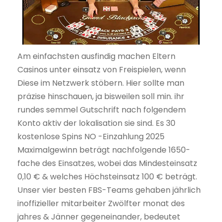
Am einfachsten ausfindig machen Eltern
Casinos unter einsatz von Freispielen, wenn
Diese im Netzwerk stöbern. Hier sollte man
präzise hinschauen, ja bisweilen soll min. ihr
rundes semmel Gutschrift nach folgendem
Konto aktiv der lokalisation sie sind. Es 30
kostenlose Spins NO -Einzahlung 2025
Maximalgewinn beträgt nachfolgende 1650-
fache des Einsatzes, wobei das Mindesteinsatz
0,10 € & welches Höchsteinsatz 100 € beträgt.
Unser vier besten FBS-Teams gehaben jährlich
inoffizieller mitarbeiter Zwölfter monat des
jahres & Jänner gegeneinander, bedeutet