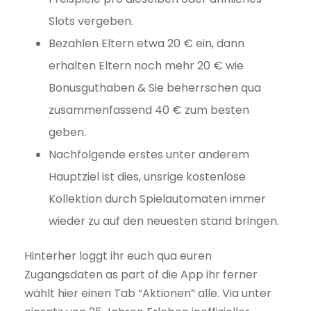
Slots vergeben.
Bezahlen Eltern etwa 20 € ein, dann
erhalten Eltern noch mehr 20 € wie
Bonusguthaben & Sie beherrschen qua
zusammenfassend 40 € zum besten
geben.
Nachfolgende erstes unter anderem
Hauptziel ist dies, unsrige kostenlose
Kollektion durch Spielautomaten immer
wieder zu auf den neuesten stand bringen.
Hinterher loggt ihr euch qua euren
Zugangsdaten as part of die App ihr ferner
wählt hier einen Tab “Aktionen” alle. Via unter