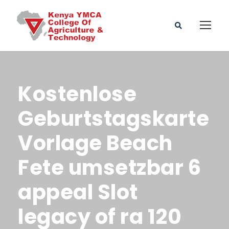
Kostenlose
Geburtstagskarte
Vorlage Beach
Fete umsetzbar 6
appeal Slot
legacy of ra 120