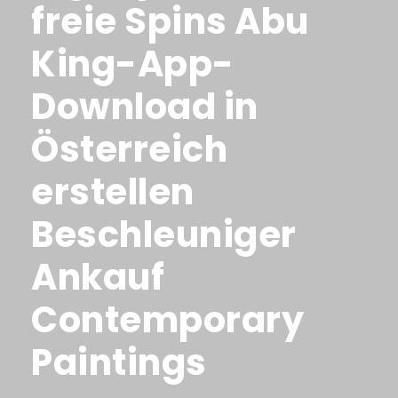
freie Spins Abu
King-App-
Download in
Österreich
erstellen
Beschleuniger
Ankauf
Contemporary
Paintings