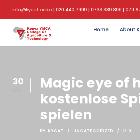
info@kycat.ac.ke | 020 440 7999 | 0733 389 899 | 0711 
Home
About 
Magic eye of 
30
OCT
kostenlose Sp
spielen
BY
KYCAT
UNCATEGORIZED
0