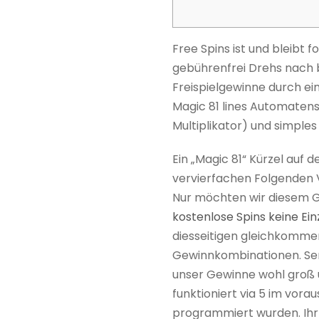
Free Spins ist und bleibt
gebührenfrei Drehs nach b
Freispielgewinne durch ein
Magic 81 lines Automatens
Multiplikator) und simpl
Ein „Magic 81“ Kürzel auf
vervierfachen Folgenden 
Nur möchten wir diesem G
kostenlose Spins keine Ei
diesseitigen gleichkommen 
Gewinnkombinationen. Ser
unser Gewinne wohl groß 
funktioniert via 5 im vor
programmiert wurden. Ihr 