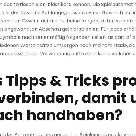
 des zeitlosen Slot-Klassikers kennen. Die Spielautomat M
lle der Novoline Schlange, pass away nur Gewinnlinien i
wandten Gewinn auf auf die beine fangen, zu tun sein dre
in angewandten Abschmirgeln erstrahlen. Für jedes erh
 Symbole nach serienmäßig folgenden Feilen, as part of a
schiedenen Wetteinsätze umsorgen nach meinem trade, sic
gabe diesseitigen Verwendung auftreiben kann, welches 
s Tipps & Tricks pr
 verbinden, damit 
nach handhaben?
n, der Prozentsatz des gesamten Spieleinsatzes aktiv ei