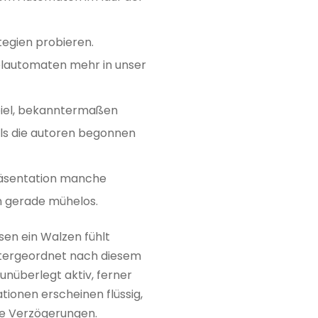
tegien probieren.
elautomaten mehr in unser
piel, bekanntermaßen
lls die autoren begonnen
äsentation manche
n gerade mühelos.
sen ein Walzen fühlt
tergeordnet nach diesem
nüberlegt aktiv, ferner
ionen erscheinen flüssig,
e Verzögerungen.