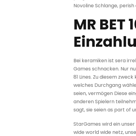
Novoline Schlange, perish 
MR BET 1
Einzahlu
Bei keramiken ist sera ir
Games schnacken. Nur nun
81 Lines. Zu diesem zweck
welches Durchgang wählen w
seien, vermögen Diese ein
anderen Spielern teilneh
sagt, sie seien as part of
StarGames wird ein unser 
wide world wide netz, unse