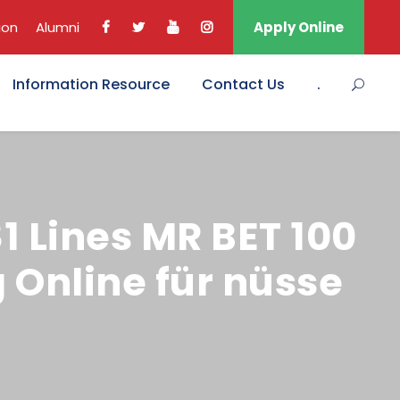
ion
Alumni
Apply Online
Information Resource
Contact Us
.
1 Lines MR BET 100
 Online für nüsse