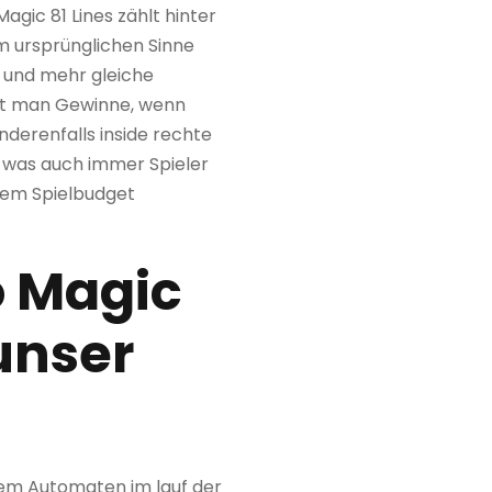
agic 81 Lines zählt hinter
m ursprünglichen Sinne
i und mehr gleiche
ält man Gewinne, wenn
nderenfalls inside rechte
 was auch immer Spieler
dem Spielbudget
o Magic
unser
nem Automaten im lauf der