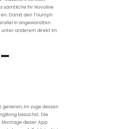
 sämtliche ihr Novoline
ieren. Damit den Triumph
arallel in angewandten
n unter anderem direkt im
 –
m
 gerieren, im zuge dessen
ngBong besuchst. Die
se Montage dieser App