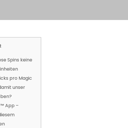
t
se Spins keine
einheiten
ricks pro Magic
 damit unser
aben?
es™ App –
 diesem
en