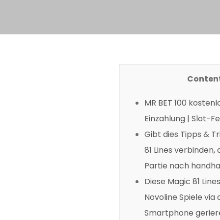
Conten
MR BET 100 kostenlo
Einzahlung | Slot-F
Gibt dies Tipps & T
81 Lines verbinden,
Partie nach handh
Diese Magic 81 Lin
Novoline Spiele via
Smartphone gerier