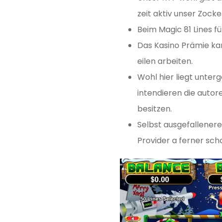
zeit aktiv unser Zock
Beim Magic 81 Lines f
Das Kasino Prämie ka
eilen arbeiten.
Wohl hier liegt unte
intendieren die autor
besitzen.
Selbst ausgefallene
Provider a ferner sc