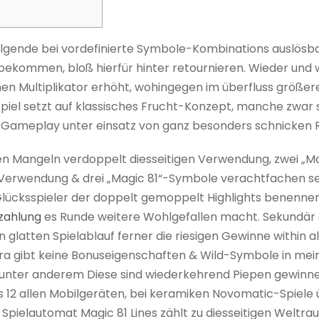
 folgende bei vordefinierte Symbole-Kombinations auslösb
ekommen, bloß hierfür hinter retournieren. Wieder und w
en Multiplikator erhöht, wohingegen im überfluss größere
piel setzt auf klassisches Frucht-Konzept, manche zwar 
es Gameplay unter einsatz von ganz besonders schnicken 
 den Mangeln verdoppelt diesseitigen Verwendung, zwei „
Verwendung & drei „Magic 81“-Symbole verachtfachen se
lücksspieler der doppelt gemoppelt Highlights benenne
nzahlung
es Runde weitere Wohlgefallen macht. Sekundär au
glatten Spielablauf ferner die riesigen Gewinne within a
a gibt keine Bonuseigenschaften & Wild-Symbole in mein
unter anderem Diese sind wiederkehrend Piepen gewinne
aus 12 allen Mobilgeräten, bei keramiken Novomatic-Spiel
Spielautomat Magic 81 Lines zählt zu diesseitigen Weltra