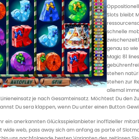
Oppositionell
Slots bleibt 
ressourcensc
schnelle mob
zwischenzeitl
genau so wie 
Magic 81 lin
gebührenfrei 
stehen natür
stehen zur R
allemal imme
de Linieneinsatz je nach Gesamteinsatz. Möchtest Du de
annst Du sera klappen, wenn Du unter einen Button Gewin
hr ein anerkannten Glücksspielanbieter inoffizieller mita
t wide web, pass away sich am anfang as parte of Slotmas
ithin uns nachfolgende besten Varianten des zeitlosen Slo