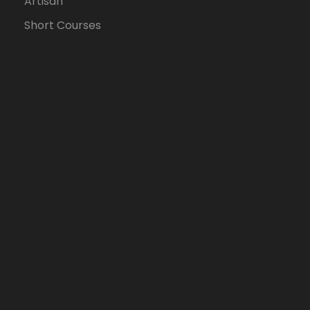
Artisan
Short Courses