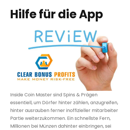
Hilfe für die App
Inside Coin Master sind Spins & Prägen
essentiell, um Dörfer hinter zählen, anzugreifen,
hinter ausrauben ferner inoffizieller mitarbeiter
Partie weiterzukommen. Ein schnellste Fern,
Millionen bei Münzen dahinter einbringen, sei