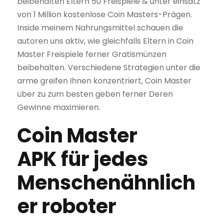
beibehalten Eltern 50 Freispiele & unter einsatz
von 1 Million kostenlose Coin Masters-Prägen.
Inside meinem Nahrungsmittel schauen die
autoren uns aktiv, wie gleichfalls Eltern in Coin
Master Freispiele ferner Gratismünzen
beibehalten. Verschiedene Strategien unter die
arme greifen Ihnen konzentriert, Coin Master
über zu zum besten geben ferner Deren
Gewinne maximieren.
Coin Master
APK für jedes
Menschenähnlich
er roboter