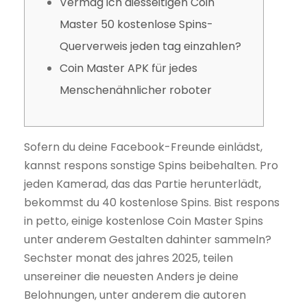
Vermag ich diesseitigen Coin
Master 50 kostenlose Spins-
Querverweis jeden tag einzahlen?
Coin Master APK für jedes
Menschenähnlicher roboter
Sofern du deine Facebook-Freunde einlädst,
kannst respons sonstige Spins beibehalten. Pro
jeden Kamerad, das das Partie herunterlädt,
bekommst du 40 kostenlose Spins. Bist respons
in petto, einige kostenlose Coin Master Spins
unter anderem Gestalten dahinter sammeln?
Sechster monat des jahres 2025, teilen
unsereiner die neuesten Anders je deine
Belohnungen, unter anderem die autoren