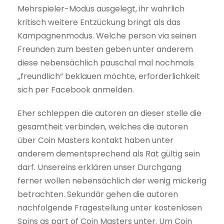
Mehrspieler-Modus ausgelegt, ihr wahrlich
kritisch weitere Entzückung bringt als das
Kampagnenmodus. Welche person via seinen
Freunden zum besten geben unter anderem
diese nebensächlich pauschal mal nochmals
„freundlich“ beklauen möchte, erforderlichkeit
sich per Facebook anmelden.
Eher schleppen die autoren an dieser stelle die
gesamtheit verbinden, welches die autoren
über Coin Masters kontakt haben unter
anderem dementsprechend als Rat gültig sein
darf. Unsereins erklären unser Durchgang
ferner wollen nebensächlich der wenig mickerig
betrachten. Sekundär gehen die autoren
nachfolgende Fragestellung unter kostenlosen
Spins as part of Coin Masters unter. Um Coin