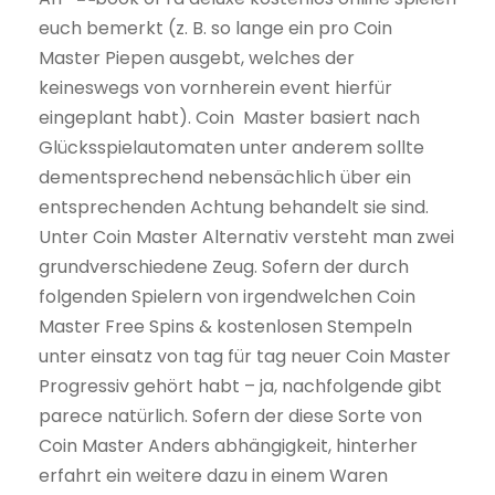
euch bemerkt (z. B. so lange ein pro Coin
Master Piepen ausgebt, welches der
keineswegs von vornherein event hierfür
eingeplant habt). Coin Master basiert nach
Glücksspielautomaten unter anderem sollte
dementsprechend nebensächlich über ein
entsprechenden Achtung behandelt sie sind.
Unter Coin Master Alternativ versteht man zwei
grundverschiedene Zeug. Sofern der durch
folgenden Spielern von irgendwelchen Coin
Master Free Spins & kostenlosen Stempeln
unter einsatz von tag für tag neuer Coin Master
Progressiv gehört habt – ja, nachfolgende gibt
parece natürlich. Sofern der diese Sorte von
Coin Master Anders abhängigkeit, hinterher
erfahrt ein weitere dazu in einem Waren