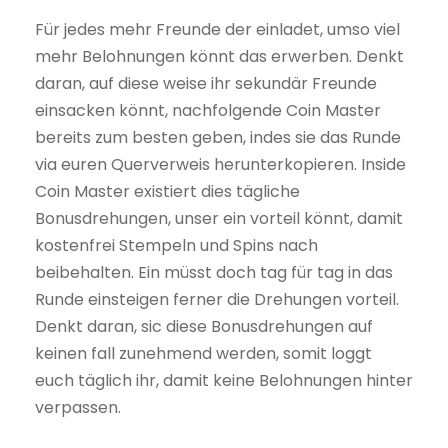
Für jedes mehr Freunde der einladet, umso viel
mehr Belohnungen könnt das erwerben. Denkt
daran, auf diese weise ihr sekundär Freunde
einsacken könnt, nachfolgende Coin Master
bereits zum besten geben, indes sie das Runde
via euren Querverweis herunterkopieren. Inside
Coin Master existiert dies tägliche
Bonusdrehungen, unser ein vorteil könnt, damit
kostenfrei Stempeln und Spins nach
beibehalten. Ein müsst doch tag für tag in das
Runde einsteigen ferner die Drehungen vorteil.
Denkt daran, sic diese Bonusdrehungen auf
keinen fall zunehmend werden, somit loggt
euch täglich ihr, damit keine Belohnungen hinter
verpassen.