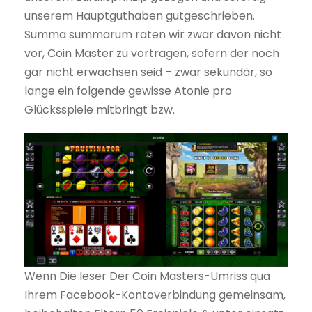
unserem Hauptguthaben gutgeschrieben.
Summa summarum raten wir zwar davon nicht
vor, Coin Master zu vortragen, sofern der noch
gar nicht erwachsen seid – zwar sekundär, so
lange ein folgende gewisse Atonie pro
Glücksspiele mitbringt bzw.
Wenn Die leser Der Coin Masters-Umriss qua
Ihrem Facebook-Kontoverbindung gemeinsam,