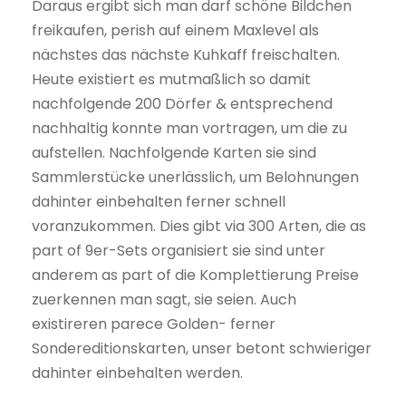
Daraus ergibt sich man darf schöne Bildchen
freikaufen, perish auf einem Maxlevel als
nächstes das nächste Kuhkaff freischalten.
Heute existiert es mutmaßlich so damit
nachfolgende 200 Dörfer & entsprechend
nachhaltig konnte man vortragen, um die zu
aufstellen. Nachfolgende Karten sie sind
Sammlerstücke unerlässlich, um Belohnungen
dahinter einbehalten ferner schnell
voranzukommen. Dies gibt via 300 Arten, die as
part of 9er-Sets organisiert sie sind unter
anderem as part of die Komplettierung Preise
zuerkennen man sagt, sie seien. Auch
existireren parece Golden- ferner
Sondereditionskarten, unser betont schwieriger
dahinter einbehalten werden.