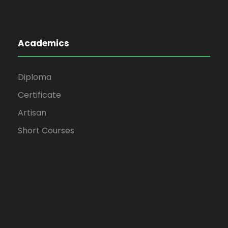
Academics
Diploma
Certificate
Artisan
Short Courses