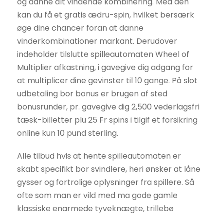
og danne alt vindende kombinering. Med den
kan du få et gratis ædru-spin, hvilket bersærk
øge dine chancer foran at danne
vinderkombinationer markant. Derudover
indeholder tilslutte spilleautomaten Wheel of
Multiplier afkastning, i gavegive dig adgang for
at multiplicer dine gevinster til 10 gange. På slot
udbetaling bor bonus er brugen af sted
bonusrunder, pr. gavegive dig 2,500 vederlagsfri
tæsk-billetter plu 25 Fr spins i tilgif et forsikring
online kun 10 pund sterling.
Alle tilbud hvis at hente spilleautomaten er
skabt specifikt bor svindlere, heri ønsker at låne
gysser og fortrolige oplysninger fra spillere. Så
ofte som man er vild med ma gode gamle
klassiske enarmede tyveknægte, trillebø