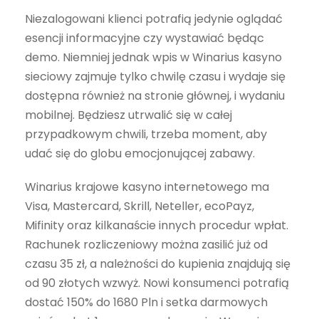
Niezalogowani klienci potrafią jedynie oglądać
esencji informacyjne czy wystawiać będąc
demo. Niemniej jednak wpis w Winarius kasyno
sieciowy zajmuje tylko chwilę czasu i wydaje się
dostępna również na stronie głównej, i wydaniu
mobilnej. Będziesz utrwalić się w całej
przypadkowym chwili, trzeba moment, aby
udać się do globu emocjonującej zabawy.
Winarius krajowe kasyno internetowego ma
Visa, Mastercard, Skrill, Neteller, ecoPayz,
Mifinity oraz kilkanaście innych procedur wpłat.
Rachunek rozliczeniowy można zasilić już od
czasu 35 zł, a należności do kupienia znajdują się
od 90 złotych wzwyż. Nowi konsumenci potrafią
dostać 150% do 1680 Pln i setka darmowych