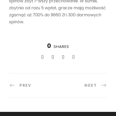
spinów zbyt 1-wszy przechowanie. W sumie,
zbytnio od razu 5 wpłat, gracze mają możliwość
zgarnąć aż 700% do 9660 Zł i 300 darmowych
spinów.
0
SHARES
PREV
NEXT