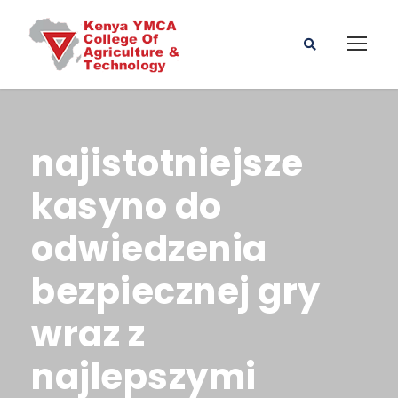
najistotniejsze
kasyno do
odwiedzenia
bezpiecznej gry
wraz z
najlepszymi