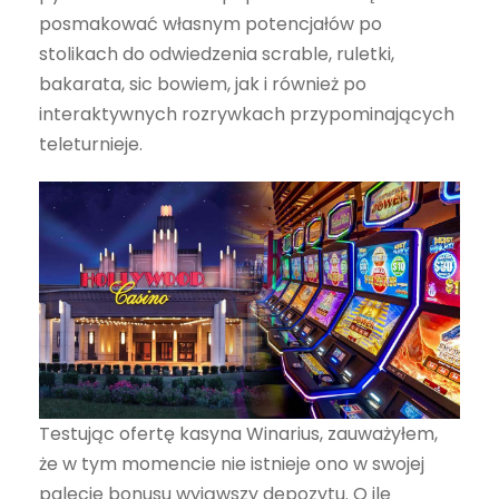
posmakować własnym potencjałów po
stolikach do odwiedzenia scrable, ruletki,
bakarata, sic bowiem, jak i również po
interaktywnych rozrywkach przypominających
teleturnieje.
Testując ofertę kasyna Winarius, zauważyłem,
że w tym momencie nie istnieje ono w swojej
palecie bonusu wyjąwszy depozytu. O ile