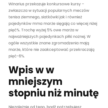
Winarius przekazuje konkursowe kursy –
zwłaszcza w sytuacji popularnych meczów
tenisa ziemnego, siatkówki jak i również
pojedynków mma marże sięgają co więcej niżej
pięć%. Trochę wyżej 5% owe marża w
najważniejszych pojedynkach piłki nożnej. W
ogóle wszystkie znane zgromadzenia mają
marże, które nie zaakceptować przekraczają
pięć-6%.
Wpis w w
mniejszym
stopniu niż minutę
Niezależnie od tego, bądź potrzebujesz