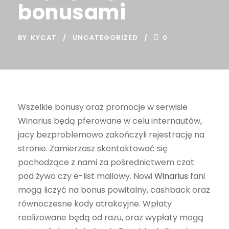
bonusami
BY
KYCAT
UNCATEGORIZED
0
Wszelkie bonusy oraz promocje w serwisie
Winarius będą pferowane w celu internautów,
jacy bezproblemowo zakończyli rejestrację na
stronie. Zamierzasz skontaktować się
pochodzące z nami za pośrednictwem czat
pod żywo czy e-list mailowy. Nowi
Winarius
fani
mogą liczyć na bonus powitalny, cashback oraz
równoczesne kody atrakcyjne. Wpłaty
realizowane będą od razu, oraz wypłaty mogą