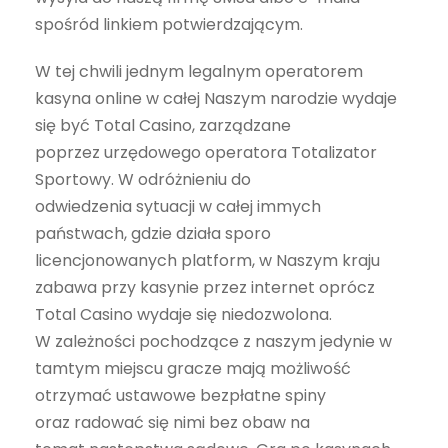
spośród linkiem potwierdzającym.
W tej chwili jednym legalnym operatorem
kasyna online w całej Naszym narodzie wydaje
się być Total Casino, zarządzane
poprzez urzędowego operatora Totalizator
Sportowy. W odróżnieniu do
odwiedzenia sytuacji w całej immych
państwach, gdzie działa sporo
licencjonowanych platform, w Naszym kraju
zabawa przy kasynie przez internet oprócz
Total Casino wydaje się niedozwolona.
W zależności pochodzące z naszym jedynie w
tamtym miejscu gracze mają możliwość
otrzymać ustawowe bezpłatne spiny
oraz radować się nimi bez obaw na