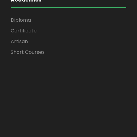
Diploma
Certificate
Artisan
Short Courses