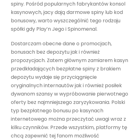
spiny. Pośród popularnych fabrykantów konsol
kasynowych, jacy dają darmowe spiny lub kod
bonusowy, warto wyszczególnić tego rodzaju
spółki gdy Play’n Jego i Spinomenal.
Dostarczam obecne dane o promocjach,
bonusach bez depozytu jak i również
propozycjach. Zatem głównym zamiarem kasyn
przedkładających bezpłatne spiny z brakiem
depozytu wydaje się przyciągnięcie
oryginalnych internautów jak i również posiłek
dywanom szansy w wypróbowanie pierwotnego
oferty bez najmniejszego zaryzykowania. Polski
typ bezpłatnego bonusu po kasynach
internetowego można przeczytać uwagi wraz z
kilku czynników. Przede wszystkim, platformy tę
chcą zapewnić tej fanom możliwość