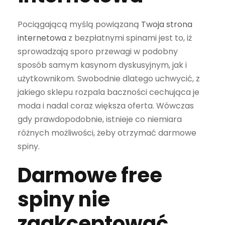
Pociągającą myślą powiązaną
Twoja strona
internetowa
z bezpłatnymi spinami jest to, iż
sprowadzają sporo przewagi w podobny
sposób samym kasynom dyskusyjnym, jak i
użytkownikom. Swobodnie dlatego uchwycić, z
jakiego sklepu rozpala baczności cechująca je
moda i nadal coraz większa oferta. Wówczas
gdy prawdopodobnie, istnieje co niemiara
różnych możliwości, żeby otrzymać darmowe
spiny.
Darmowe free
spiny nie
zaakceptować