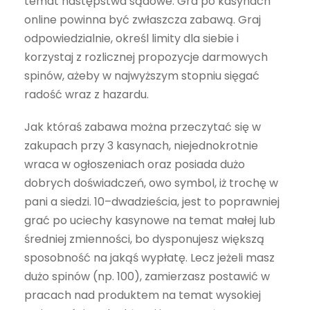
temat następstwa sądowe. Gra po kasynach
online powinna być zwłaszcza zabawą. Graj
odpowiedzialnie, określ limity dla siebie i
korzystaj z rozlicznej propozycje darmowych
spinów, ażeby w najwyższym stopniu sięgać
radość wraz z hazardu.
Jak któraś zabawa można przeczytać się w
zakupach przy 3 kasynach, niejednokrotnie
wraca w ogłoszeniach oraz posiada dużo
dobrych doświadczeń, owo symbol, iż trochę w
pani a siedzi. 10–dwadzieścia, jest to poprawniej
grać po uciechy kasynowe na temat małej lub
średniej zmienności, bo dysponujesz większą
sposobność na jakąś wypłatę. Lecz jeżeli masz
dużo spinów (np. 100), zamierzasz postawić w
pracach nad produktem na temat wysokiej