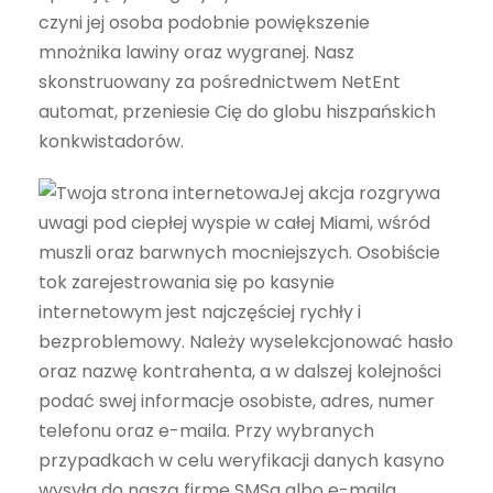
czyni jej osoba podobnie powiększenie
mnożnika lawiny oraz wygranej. Nasz
skonstruowany za pośrednictwem NetEnt
automat, przeniesie Cię do globu hiszpańskich
konkwistadorów.
Jej akcja rozgrywa
uwagi pod ciepłej wyspie w całej Miami, wśród
muszli oraz barwnych mocniejszych. Osobiście
tok zarejestrowania się po kasynie
internetowym jest najczęściej rychły i
bezproblemowy. Należy wyselekcjonować hasło
oraz nazwę kontrahenta, a w dalszej kolejności
podać swej informacje osobiste, adres, numer
telefonu oraz e-maila. Przy wybranych
przypadkach w celu weryfikacji danych kasyno
wysyła do naszą firmę SMSa albo e-maila