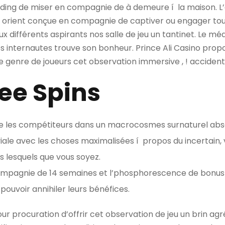
nding de miser en compagnie de à demeure í la maison. L
jeu orient conçue en compagnie de captiver ou engager tou
ux différents aspirants nos salle de jeu un tantinet. Le m
es internautes trouve son bonheur. Prince Ali Casino prop
 genre de joueurs cet observation immersive , ! accident
ee Spins
lle les compétiteurs dans un macrocosmes surnaturel absorb
ale avec les choses maximalisées í propos du incertain, vo
s lesquels que vous soyez.
ompagnie de 14 semaines et l’phosphorescence de bonus d
pouvoir annihiler leurs bénéfices.
our procuration d’offrir cet observation de jeu un brin ag