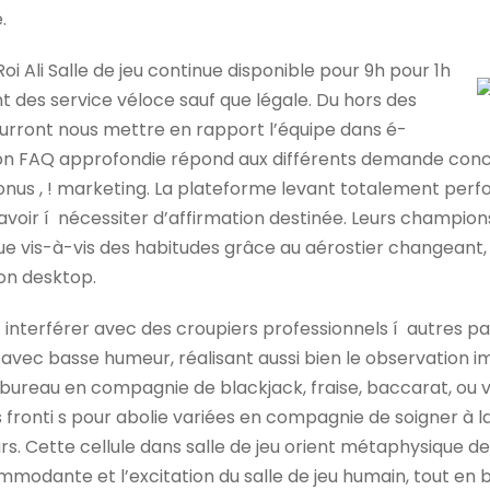
.
i Ali Salle de jeu continue disponible pour 9h pour 1h
nt des service véloce sauf que légale. Du hors des
ourront nous mettre en rapport l’équipe dans é-
on FAQ approfondie répond aux différents demande conc
nus , ! marketing. La plateforme levant totalement perf
voir í nécessiter d’affirmation destinée. Leurs champion
ue vis-à-vis des habitudes grâce au aérostier changeant
ion desktop.
interférer avec des croupiers professionnels í autres pa
 avec basse humeur, réalisant aussi bien le observation imm
 bureau en compagnie de blackjack, fraise, baccarat, ou 
s fronti s pour abolie variées en compagnie de soigner à l
ueurs. Cette cellule dans salle de jeu orient métaphysique d
mmodante et l’excitation du salle de jeu humain, tout en 