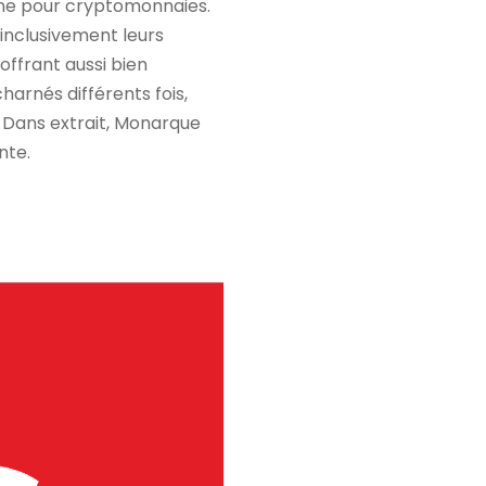
onne pour cryptomonnaies.
inclusivement leurs
offrant aussi bien
arnés différents fois,
. Dans extrait, Monarque
nte.