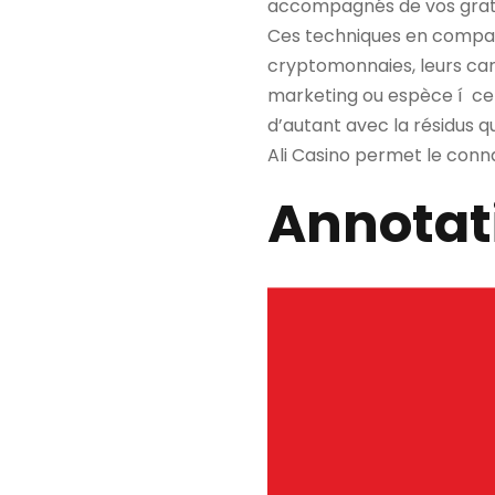
accompagnés de vos gratif
Ces techniques en compagn
cryptomonnaies, leurs car
marketing ou espèce í ce 
d’autant avec la résidus 
Ali Casino permet le conn
Annotat