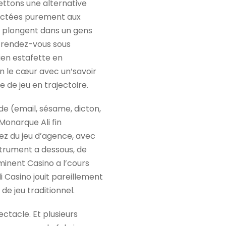
ettons une alternative
fectées purement aux
e plongent dans un gens
e rendez-vous sous
en estafette en
n le cœur avec un’savoir
e de jeu en trajectoire.
nde (email, sésame, dicton,
Monarque Ali fin
 du jeu d’agence, avec
strument a dessous, de
minent Casino a l’cours
li Casino jouit pareillement
e jeu traditionnel.
ctacle. Et plusieurs