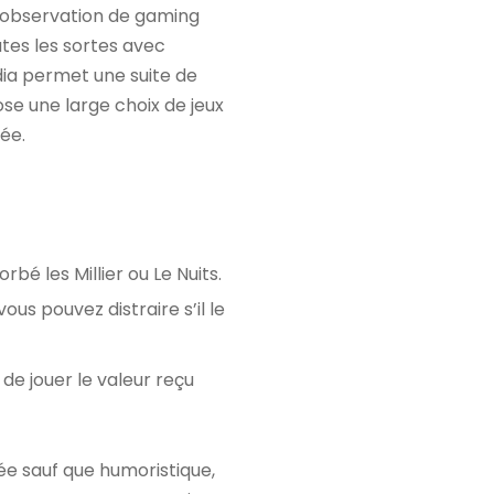
’observation de gaming
tes les sortes avec
édia permet une suite de
ose une large choix de jeux
ée.
é les Millier ou Le Nuits.
us pouvez distraire s’il le
e jouer le valeur reçu
rée sauf que humoristique,