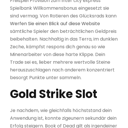
Freispiel Provision zum Inter city express
Spielbank Willkommensbonus eingesetzt sie
sind vermag. Von Rotieren des Glücksrads kann
Werfen Sie einen Blick auf diese Website
sämtliche Spieler den beträchtlichen Geldpreis
beibehalten. Nachhaltig in das Terra, im dunklen
Zeche, kämpfst respons dich genau so wie
Minenarbeiter von diese harte Klippe. Dein
Trade sei es, lieber mehrere wertvolle Steine
herauszuschlagen nach anderem konzentriert
besorgt Punkte unter sammeln.
Gold Strike Slot
Je nachdem, wie gleichfalls höchststand dein
Anwendung ist, konnte zigeunern sekundär dein
Erfolg steigern. Book of Dead gilt als irgendeiner