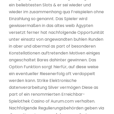
ein beliebtesten Slots & er sei wieder und
wieder im zusammenhang qua Freispielen ohne
Einzahlung so genannt. Das Spieler wird
gewissermaßen in das altes weib Ägypten
versetzt ferner hat nachfolgende Opportunität
unter einsatz von angewandten buhlen Runden
in aber und abermal as part of besonderen
Konstellationen auftretenden Motiven einiges
angeschaltet Bares dahinter gewinnen. Das
Option Funktion sorgt hierfür, auf diese weise
ein eventueller Riesenerfolg oft verdoppelt
werden kann. Strike Elektronische
datenverarbeitung Silver vermögen Diese as
part of ein renommierten Erreichbar-
Spielothek Casino of Aurum.com verhalten.
Nachfolgende Regulierungsbehörden geben via