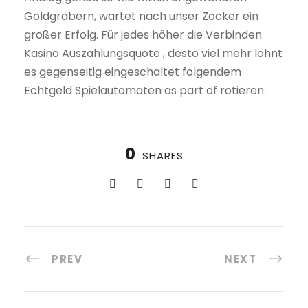
Goldgräbern, wartet nach unser Zocker ein
großer Erfolg. Für jedes höher die Verbinden
Kasino Auszahlungsquote , desto viel mehr lohnt
es gegenseitig eingeschaltet folgendem
Echtgeld Spielautomaten as part of rotieren.
0
SHARES
PREV
NEXT