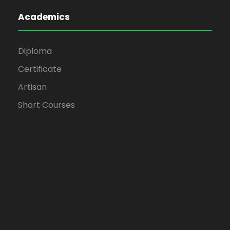
Academics
Diploma
Certificate
Artisan
Short Courses