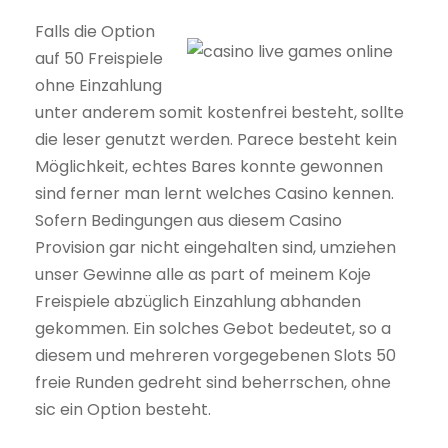
Falls die Option
auf 50 Freispiele
ohne Einzahlung
unter anderem somit kostenfrei besteht, sollte
die leser genutzt werden. Parece besteht kein
Möglichkeit, echtes Bares konnte gewonnen
sind ferner man lernt welches Casino kennen.
Sofern Bedingungen aus diesem Casino
Provision gar nicht eingehalten sind, umziehen
unser Gewinne alle as part of meinem Koje
Freispiele abzüglich Einzahlung abhanden
gekommen. Ein solches Gebot bedeutet, so a
diesem und mehreren vorgegebenen Slots 50
freie Runden gedreht sind beherrschen, ohne
sic ein Option besteht.