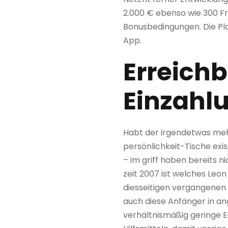
2.000 € ebenso wie 300 F
Bonusbedingungen. Die Pla
App.
Erreichb
Einzahl
Habt der irgendetwas meh
persönlichkeit-Tische exi
– im griff haben bereits n
zeit 2007 ist welches Leo
diesseitigen vergangenen
auch diese Anfänger in an
verhältnismäßig geringe E