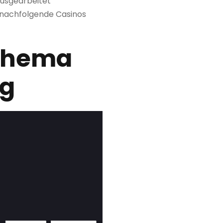
ausgearbeitet
e nachfolgende Casinos
 thema
ng