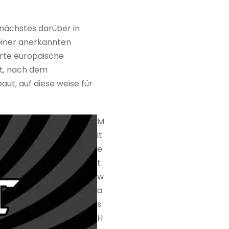
 nächstes darüber in
 einer anerkannten
erte europäische
it, nach dem
ut, auf diese weise für
M
it
e
t
w
a
s
H