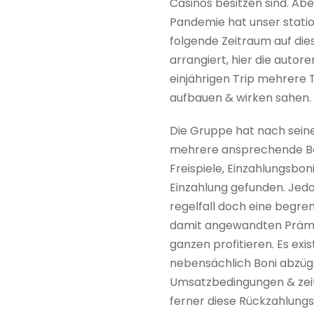
Casinos besitzen sind. Ab
Pandemie hat unser statio
folgende Zeitraum auf die
arrangiert, hier die autor
einjährigen Trip mehrere 
aufbauen & wirken sahen.
Die Gruppe hat nach sei
mehrere ansprechende B
Freispiele, Einzahlungsbon
Einzahlung gefunden. Jedo
regelfall doch eine begre
damit angewandten Prämie
ganzen profitieren. Es exi
nebensächlich Boni abzügl
Umsatzbedingungen & zeit
ferner diese Rückzahlungsq