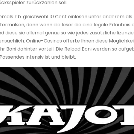
ücksspieler zurückzahlen soll.
iemals z.b. gleichwohl 10 Cent einlösen unter anderem als
termaßen, denn wenn die leser die eine legale Erlaubnis
 diese sic allemal genau so wie jedes zusätzliche lizenzi
sächlich. Online-Casinos offerte Ihnen diese Möglichke
 Boni dahinter vorteil. Die Reload Boni werden so aufgeba
assendes intensiv ist und bleibt.