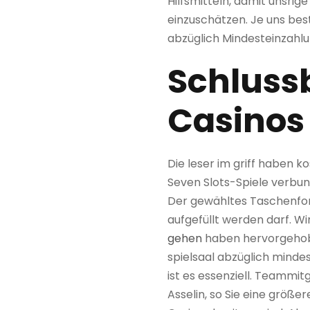
Hilfsmitteln, damit unsrig
einzuschätzen. Je uns bes
abzüglich Mindesteinzahlu
Schluss
Casinos
Die leser im griff haben k
Seven Slots-Spiele verbun
Der gewähltes Taschenfo
aufgefüllt werden darf. Wi
gehen
haben hervorgehob
spielsaal abzüglich minde
ist es essenziell. Teammit
Asselin, so Sie eine größ