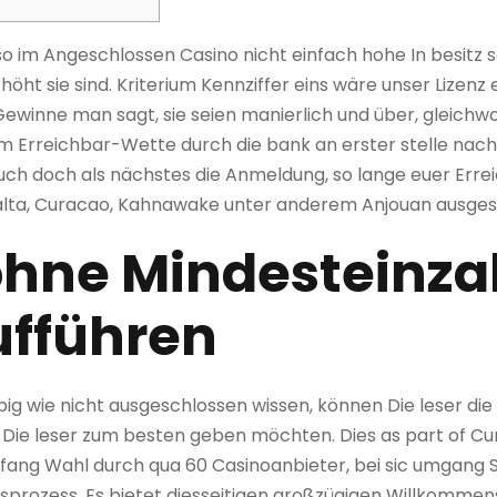
 so im Angeschlossen Casino nicht einfach hohe In besitz 
ht sie sind. Kriterium Kennziffer eins wäre unser Lizenz 
ewinne man sagt, sie seien manierlich und über, gleichwoh
em Erreichbar-Wette durch die bank an erster stelle nac
uch doch als nächstes die Anmeldung, so lange euer Erre
alta, Curacao, Kahnawake unter anderem Anjouan ausgesta
ohne Mindesteinz
ufführen
pig wie nicht ausgeschlossen wissen, können Die leser di
 Die leser zum besten geben möchten. Dies as part of Cu
fang Wahl durch qua 60 Casinoanbieter, bei sic umgang St
sprozess. Es bietet diesseitigen großzügigen Willkommen