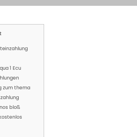
t
teinzahlung
qua 1 Ecu
ehlungen
g zum thema
nzahlung
inos bloß
kostenlos