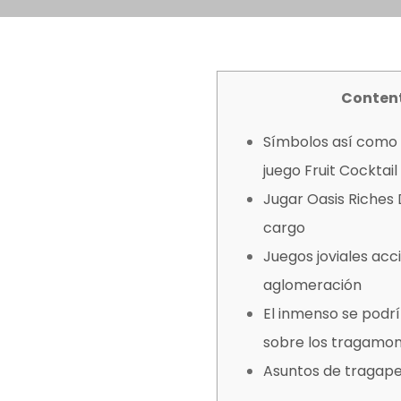
Conten
Símbolos así­ como
juego Fruit Cocktail
Jugar Oasis Riches
cargo
Juegos joviales acc
aglomeración
El inmenso se podrí
sobre los tragamo
Asuntos de tragape