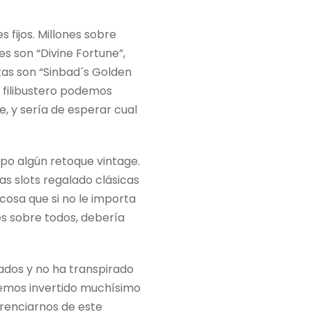
 fijos.
Millones sobre
s son “Divine Fortune”,
tas son “Sinbad´s Golden
a filibustero podemos
, y serí­a de esperar cual
po algún retoque vintage.
as slots regalado clásicas
 cosa que si no le importa
es sobre todos, debería
cados y no ha transpirado
ebemos invertido muchísimo
erenciarnos de este