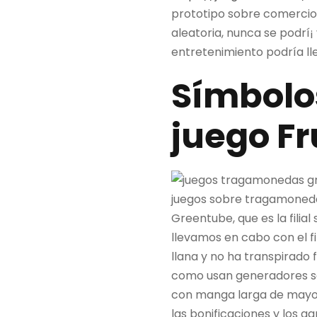
prototipo sobre comercios
aleatoria, nunca se podrí¡ 
entretenimiento podrí­a ll
Símbolos
juego Fr
juegos sobre tragamoned
Greentube, que es la fili
llevamos en cabo con el f
llana y no ha transpirado 
como usan generadores so
con manga larga de mayor b
las bonificaciones y los