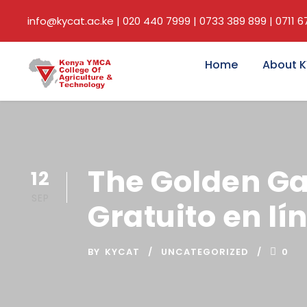
info@kycat.ac.ke | 020 440 7999 | 0733 389 899 | 0711 
Home
About 
The Golden 
12
SEP
Gratuito en l
BY
KYCAT
UNCATEGORIZED
0