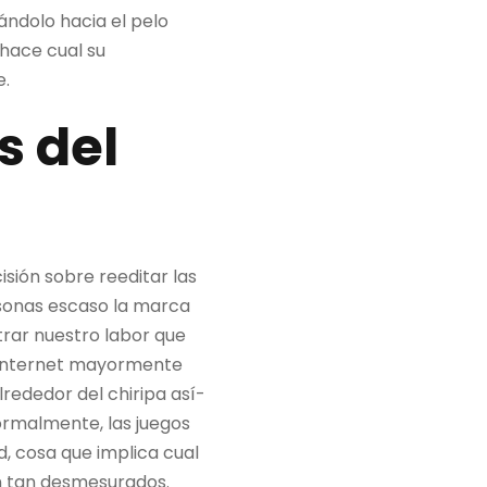
ándolo hacia el pelo
 hace cual su
e.
s del
sión sobre reeditar las
sonas escaso la marca
trar nuestro labor que
en internet mayormente
lrededor del chiripa así­
ormalmente, las juegos
d, cosa que implica cual
n tan desmesurados.