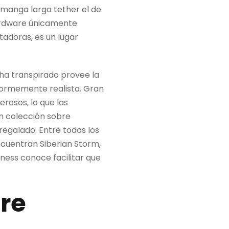
 manga larga tether el de
hardware únicamente
adoras, es un lugar
ha transpirado provee la
normemente realista. Gran
rosos, lo que las
n colección sobre
regalado. Entre todos los
ncuentran Siberian Storm,
ness conoce facilitar que
bre