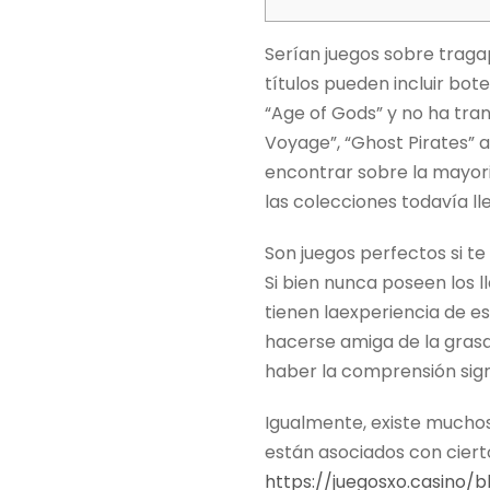
Serían juegos sobre tragap
títulos pueden incluir bot
“Age of Gods” y no ha tran
Voyage”, “Ghost Pirates” a
encontrar sobre la mayorid
las colecciones todavía ll
Son juegos perfectos si t
Si bien nunca poseen los l
tienen laexperiencia de es
hacerse amiga de la grasa
haber la comprensión sign
Igualmente, existe muchos
están asociados con ciert
https://juegosxo.casino/