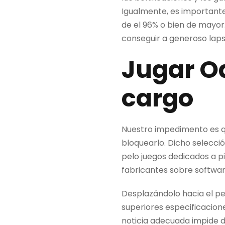
Igualmente, es importante
de el 96% o bien de mayor
conseguir a generoso laps
Jugar O
cargo
Nuestro impedimento es q
bloquearlo. Dicho selecci
pelo juegos dedicados a p
fabricantes sobre softwar
Desplazándolo hacia el pe
superiores especificacion
noticia adecuada impide d