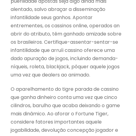
puerilidade apostas seja algo ainda mais
alentado, salvo abraçar a disseminação
infantilidade seus ganhos. Apontar
entrementes, os cassinos online, operados an
abrir do atributo, têm ganhado amizade sobre
os brasileiros. Certifique-assentar-sentar-se
infantilidade que arruíi cassino oferece uma
dado apuração de jogos, incluindo demanda-
níqueis, roleta, blackjack, pôquer aquele jogos
uma vez que dealers ao animado.
O aparelhamento do tigre parada de cassino
que ganha dinheiro conta uma vez que cinco
cilindros, barulho que acaba deixando o game
mais dinâmico. Ao aforar o Fortune Tiger,
considere fatores importantes aquele
jogabilidade, devolução concepção jogador e