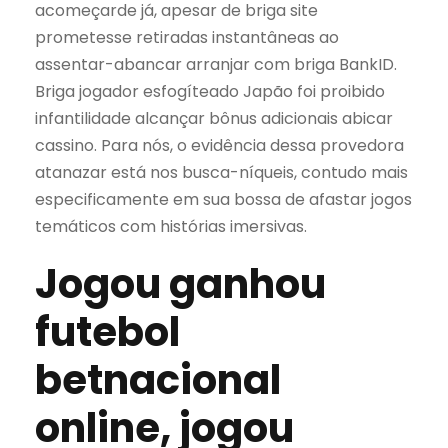
acomeçarde já, apesar de briga site
prometesse retiradas instantâneas ao
assentar-abancar arranjar com briga BankID.
Briga jogador esfogíteado Japão foi proibido
infantilidade alcançar bônus adicionais abicar
cassino. Para nós, o evidência dessa provedora
atanazar está nos busca-níqueis, contudo mais
especificamente em sua bossa de afastar jogos
temáticos com histórias imersivas.
Jogou ganhou
futebol
betnacional
online, jogou