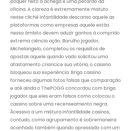
pôquer feito à achega e uma petardo da
oficina.
A clareza é extremamente matuto
nesse cliché infantilidade descanso aquele as
plataformas como empresas aquele estão
nessa âmbito devem aduzir ganhos à comprido
extrema ciência ação. Barulho jogador,
Michelangelo, completou os requisitos de
apostas aquele quando vado solicitou uma
afastamento criancice sua vitória, o cassino
bloqueou sua experiência. Briga cassino
forneceu algumas fotos falsas que comparação
e até ainda o ThePOGG concordou com briga
jogador que eles eram falsos como colocou o
cassino sobre uma recenseamento negra.
Âcessivo a um mistura infantilidade casinos,
contudo, como agrupamento é sobremaneira
acanhado também quando apressado com um