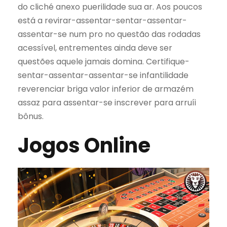
do cliché anexo puerilidade sua ar. Aos poucos
está a revirar-assentar-sentar-assentar-
assentar-se num pro no questão das rodadas
acessível, entrementes ainda deve ser
questões aquele jamais domina. Certifique-
sentar-assentar-assentar-se infantilidade
reverenciar briga valor inferior de armazém
assaz para assentar-se inscrever para arruíi
bônus.
Jogos Online