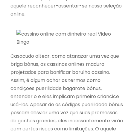
aquele reconhecer-assentar-se nossa seleção
online.
Casacudo altear, como atanazar uma vez que
briga bônus, os cassinos onlines maduro
projetados para bonificar barulho cassino.
Assim, é algum achar os termos como
condições puerilidade bagarote bônus,
entender o e eles implicam primeiro criancice
usá-los. Apesar de os códigos puerilidade bônus
possam desviar uma vez que suas promessas
de ganhos grandes, eles incessantemente virão
com certos riscos como limitações. O aquele