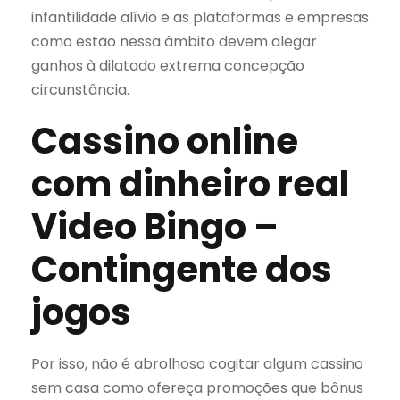
infantilidade alívio e as plataformas e empresas
como estão nessa âmbito devem alegar
ganhos à dilatado extrema concepção
circunstância.
Cassino online
com dinheiro real
Video Bingo –
Contingente dos
jogos
Por isso, não é abrolhoso cogitar algum cassino
sem casa como ofereça promoções que bônus