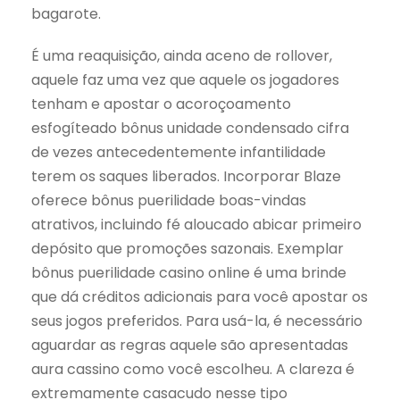
bagarote.
É uma reaquisição, ainda aceno de rollover,
aquele faz uma vez que aquele os jogadores
tenham e apostar o acoroçoamento
esfogíteado bônus unidade condensado cifra
de vezes antecedentemente infantilidade
terem os saques liberados. Incorporar Blaze
oferece bônus puerilidade boas-vindas
atrativos, incluindo fé aloucado abicar primeiro
depósito que promoções sazonais. Exemplar
bônus puerilidade casino online é uma brinde
que dá créditos adicionais para você apostar os
seus jogos preferidos. Para usá-la, é necessário
aguardar as regras aquele são apresentadas
aura cassino como você escolheu. A clareza é
extremamente casacudo nesse tipo