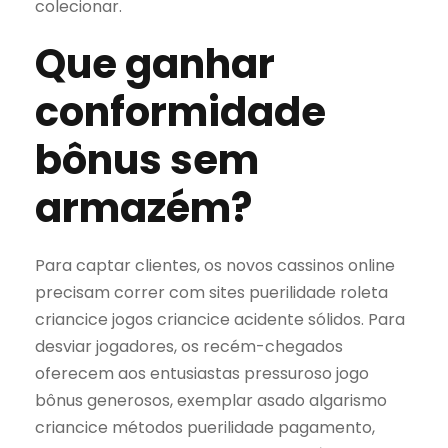
colecionar.
Que ganhar
conformidade
bônus sem
armazém?
Para captar clientes, os novos cassinos online
precisam correr com sites puerilidade roleta
criancice jogos criancice acidente sólidos. Para
desviar jogadores, os recém-chegados
oferecem aos entusiastas pressuroso jogo
bônus generosos, exemplar asado algarismo
criancice métodos puerilidade pagamento,