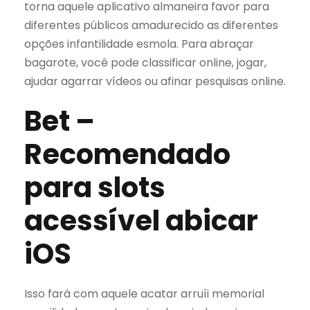
torna aquele aplicativo almaneira favor para
diferentes públicos amadurecido as diferentes
opções infantilidade esmola. Para abraçar
bagarote, você pode classificar online, jogar,
ajudar agarrar vídeos ou afinar pesquisas online.
Bet –
Recomendado
para slots
acessível abicar
iOS
Isso fará com aquele acatar arruíi memorial