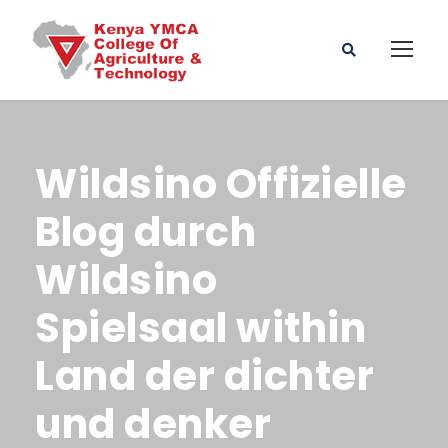
Wildsino Offizielle
Blog durch
Wildsino
Spielsaal within
Land der dichter
und denker