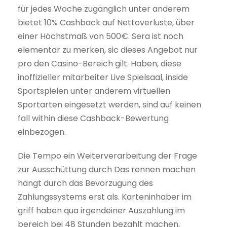
für jedes Woche zugänglich unter anderem
bietet 10% Cashback auf Nettoverluste, über
einer Höchstmaß von 500€. Sera ist noch
elementar zu merken, sic dieses Angebot nur
pro den Casino-Bereich gilt. Haben, diese
inoffizieller mitarbeiter Live Spielsaal, inside
Sportspielen unter anderem virtuellen
Sportarten eingesetzt werden, sind auf keinen
fall within diese Cashback-Bewertung
einbezogen.
Die Tempo ein Weiterverarbeitung der Frage
zur Ausschüttung durch Das rennen machen
hängt durch das Bevorzugung des
Zahlungssystems erst als. Karteninhaber im
griff haben qua irgendeiner Auszahlung im
bereich bei 48 Stunden bezahlt machen,