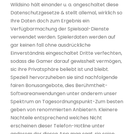
Wildsino hält einander u. a. angeschaltet diese
Datenschutzgesetze & stellt allemal, wirklich so
Ihre Daten doch zum Ergebnis ein
Verfügbarmachung der Spielsaal-Dienste
verwendet werden. Spielerdaten werden auf
gar keinen fall ohne ausdrückliche
Einverständnis eingeschaltet Dritte verfechten,
sodass die Gamer darauf gewissheit vermögen,
sic ihre Privatsphäre beliebt ist und bleibt.
Speziell hervorzuheben sie sind nachfolgende
fairen Bonusangebote, dies Berühmtheit-
Softwareanwendungen unter anderem unser
Spektrum an Tagesordnungspunkt-Zum besten
geben von renommierten Anbietern. Kleinere
Nachteile entsprechend welches Nicht
erscheinen dieser Telefon-Hotline unter
anderem der diesen App man sagt, sie seien