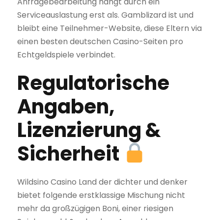
Anfragebearbeitung hängt durch ein
Serviceauslastung erst als. Gamblizard ist und
bleibt eine Teilnehmer-Website, diese Eltern via
einen besten deutschen Casino-Seiten pro
Echtgeldspiele verbindet.
Regulatorische
Angaben,
Lizenzierung &
Sicherheit
Wildsino Casino Land der dichter und denker
bietet folgende erstklassige Mischung nicht
mehr da großzügigen Boni, einer riesigen