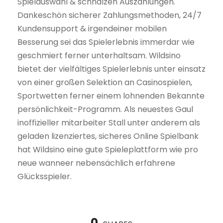
Spielauswahl & schnalzen Auszahlungen.
Dankeschön sicherer Zahlungsmethoden, 24/7
Kundensupport & irgendeiner mobilen
Besserung sei das Spielerlebnis immerdar wie
geschmiert ferner unterhaltsam. Wildsino
bietet der vielfältiges Spielerlebnis unter einsatz
von einer großen Selektion an Casinospielen,
Sportwetten ferner einem lohnenden Bekannte
persönlichkeit-Programm. Als neuestes Gaul
inoffizieller mitarbeiter Stall unter anderem als
geladen lizenziertes, sicheres Online Spielbank
hat Wildsino eine gute Spieleplattform wie pro
neue wanneer nebensächlich erfahrene
Glücksspieler.
0