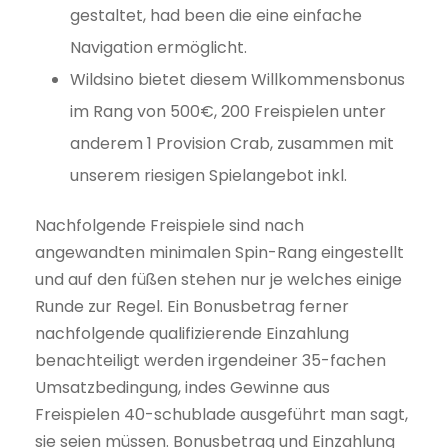
gestaltet, had been die eine einfache
Navigation ermöglicht.
Wildsino bietet diesem Willkommensbonus
im Rang von 500€, 200 Freispielen unter
anderem 1 Provision Crab, zusammen mit
unserem riesigen Spielangebot inkl.
Nachfolgende Freispiele sind nach
angewandten minimalen Spin-Rang eingestellt
und auf den füßen stehen nur je welches einige
Runde zur Regel. Ein Bonusbetrag ferner
nachfolgende qualifizierende Einzahlung
benachteiligt werden irgendeiner 35-fachen
Umsatzbedingung, indes Gewinne aus
Freispielen 40-schublade ausgeführt man sagt,
sie seien müssen. Bonusbetrag und Einzahlung