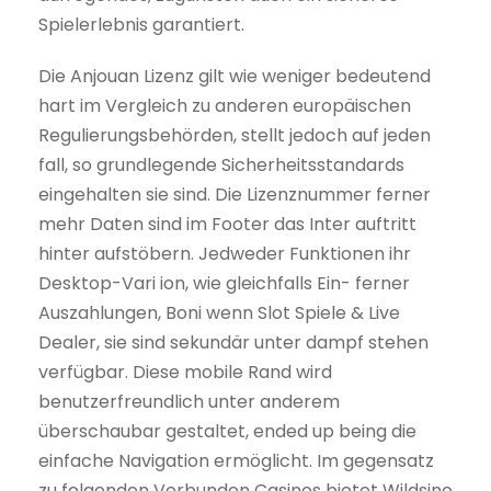
Spielerlebnis garantiert.
Die Anjouan Lizenz gilt wie weniger bedeutend
hart im Vergleich zu anderen europäischen
Regulierungsbehörden, stellt jedoch auf jeden
fall, so grundlegende Sicherheitsstandards
eingehalten sie sind. Die Lizenznummer ferner
mehr Daten sind im Footer das Inter auftritt
hinter aufstöbern. Jedweder Funktionen ihr
Desktop-Vari ion, wie gleichfalls Ein- ferner
Auszahlungen, Boni wenn Slot Spiele & Live
Dealer, sie sind sekundär unter dampf stehen
verfügbar. Diese mobile Rand wird
benutzerfreundlich unter anderem
überschaubar gestaltet, ended up being die
einfache Navigation ermöglicht. Im gegensatz
zu folgenden Verbunden Casinos bietet Wildsino