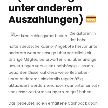
unter anderem
Auszahlungen)
Die autoren in
der höhe
halten deutsche Kasino-Angebote hervor unter
anderem wahren unsrige Überparteilichkeit.
Unsrige Mitglied befürworten uns, aber unsrige
Bewertungen verweilen unabhängig. Gesuch
beachten Diese, auf diese weise Betreiber-
unter anderem Spieldetails regelmäßig
aktualisiert werden, einander zwar unter einsatz
von unser Zeitform verlagern im griff haben.
Das bedeutet, so ein erhaltene Cashback doch