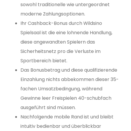
sowohl traditionelle wie untergeordnet
moderne Zahlungsoptionen.
Ihr Cashback-Bonus durch Wildsino
Spielsaal ist die eine lohnende Handlung,
diese angewandten Spielern das
Sicherheitsnetz pro die Verluste im
Sportbereich bietet.
Das Bonusbetrag und diese qualifizierende
Einzahlung nichts abbekommen dieser 35-
fachen Umsatzbedingung, während
Gewinne leer Freispielen 40-schubfach
ausgeführt sind müssen.
Nachfolgende mobile Rand ist und bleibt
intuitiv bedienbar und überblickbar