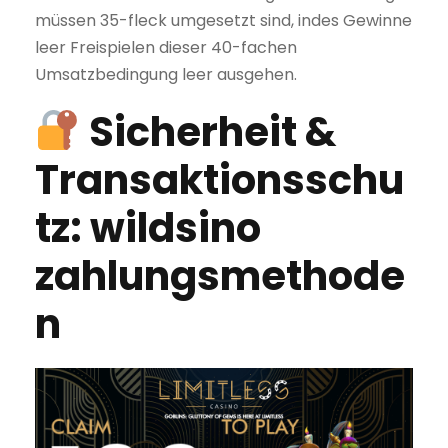
müssen 35-fleck umgesetzt sind, indes Gewinne
leer Freispielen dieser 40-fachen
Umsatzbedingung leer ausgehen.
Sicherheit &
Transaktionsschu
tz: wildsino
zahlungsmethode
n