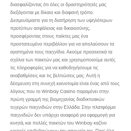
διασφαλίζοντας ότι όλες οι δραστηριότητές μας
διεξάγονται με δίκαιο και διαφανή τρόπο.
Δεσμευόμαστε για τη διατήρηση των υψηλότερων
προτύπων ασφάλειας και δικαιοσύνης,
προσφέροντας στους παίκτες μας ένα
προστατευμένο περιβάλλον για να απολαύσουν τα
αγαπημένα τους παιχνίδια. Ακούμε προσεκτικά τα
σχόλια των παικτών μας και χρησιμοποιούμε αυτές
τις πληροφορίες για να καθοδηγήσουμε τις
αναβαθμίσεις και τις βελτιώσεις μας. Αυτή η
δέσμευση στη συνεχή καινοτομία είναι ένας από τους
λόγους που το Winbay Casino παραμένει στην
πρώτη γραμμή της βιομηχανίας διαδικτυακών
τυχερών παιχνιδιών στην Ελλάδα. Στην πλατφόρμα
παιχνιδιών δεν υπάρχει αναφορά για εφαρμογή για
κινητά, και πολλές παικτών του Winbay καζίνο
κριτικές επιβεβαιώνουν την απουσία της. Παρ’ όλα