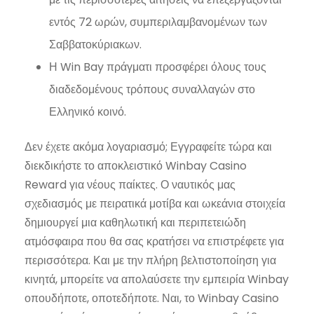
εντός 72 ωρών, συμπεριλαμβανομένων των
Σαββατοκύριακων.
Η Win Bay πράγματι προσφέρει όλους τους
διαδεδομένους τρόπους συναλλαγών στο
Ελληνικό κοινό.
Δεν έχετε ακόμα λογαριασμό; Εγγραφείτε τώρα και
διεκδικήστε το αποκλειστικό Winbay Casino
Reward για νέους παίκτες. Ο ναυτικός μας
σχεδιασμός με πειρατικά μοτίβα και ωκεάνια στοιχεία
δημιουργεί μια καθηλωτική και περιπετειώδη
ατμόσφαιρα που θα σας κρατήσει να επιστρέφετε για
περισσότερα. Και με την πλήρη βελτιστοποίηση για
κινητά, μπορείτε να απολαύσετε την εμπειρία Winbay
οπουδήποτε, οποτεδήποτε. Ναι, το Winbay Casino