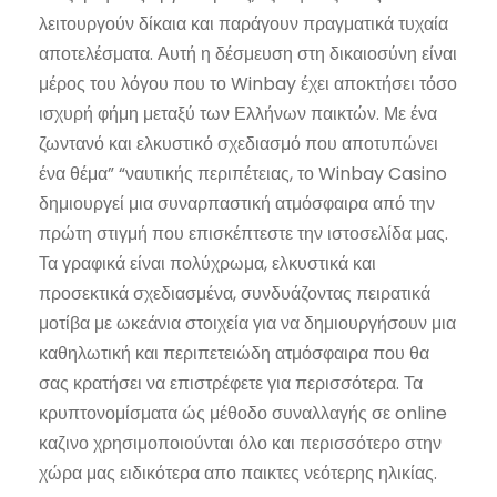
λειτουργούν δίκαια και παράγουν πραγματικά τυχαία
αποτελέσματα. Αυτή η δέσμευση στη δικαιοσύνη είναι
μέρος του λόγου που το Winbay έχει αποκτήσει τόσο
ισχυρή φήμη μεταξύ των Ελλήνων παικτών. Με ένα
ζωντανό και ελκυστικό σχεδιασμό που αποτυπώνει
ένα θέμα” “ναυτικής περιπέτειας, το Winbay Casino
δημιουργεί μια συναρπαστική ατμόσφαιρα από την
πρώτη στιγμή που επισκέπτεστε την ιστοσελίδα μας.
Τα γραφικά είναι πολύχρωμα, ελκυστικά και
προσεκτικά σχεδιασμένα, συνδυάζοντας πειρατικά
μοτίβα με ωκεάνια στοιχεία για να δημιουργήσουν μια
καθηλωτική και περιπετειώδη ατμόσφαιρα που θα
σας κρατήσει να επιστρέφετε για περισσότερα. Τα
κρυπτονομίσματα ώς μέθοδο συναλλαγής σε online
καζινο χρησιμοποιούνται όλο και περισσότερο στην
χώρα μας ειδικότερα απο παικτες νεότερης ηλικίας.