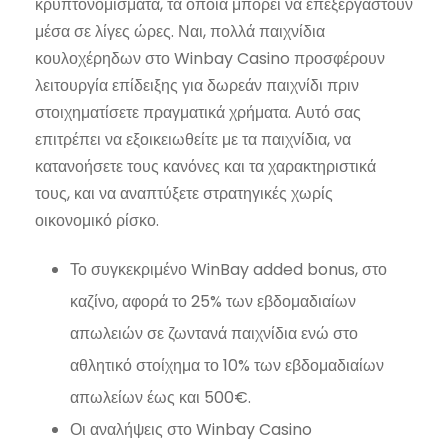
κρυπτονομίσματα, τα οποία μπορεί να επεξεργαστούν
μέσα σε λίγες ώρες. Ναι, πολλά παιχνίδια
κουλοχέρηδων στο Winbay Casino προσφέρουν
λειτουργία επίδειξης για δωρεάν παιχνίδι πριν
στοιχηματίσετε πραγματικά χρήματα. Αυτό σας
επιτρέπει να εξοικειωθείτε με τα παιχνίδια, να
κατανοήσετε τους κανόνες και τα χαρακτηριστικά
τους, και να αναπτύξετε στρατηγικές χωρίς
οικονομικό ρίσκο.
Το συγκεκριμένο WinBay added bonus, στο
καζίνο, αφορά το 25% των εβδομαδιαίων
απωλειών σε ζωντανά παιχνίδια ενώ στο
αθλητικό στοίχημα το 10% των εβδομαδιαίων
απωλείων έως και 500€.
Οι αναλήψεις στο Winbay Casino