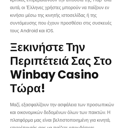
αυτά, οι Έλληνες χρήστες μπορούν να παίζουν εν
κινήσει μέσω της κινητής ιστοσελίδας ή της
συντόμευσης που έχουν προσθέσει στις συσκευές
τους Android και iOS.
Ξεκινήστε Την
Περιπέτειά Σας Στο
Winbay Casino
Τώρα!
Μαζί, εξασφαλίζουν την ασφάλεια των προσωπικών
και οικονομικών δεδομένων όλων των παικτών. Η
πλατφόρμα μας είναι βελτιστοποιημένη για κινητά,
επιτρέποντάς σας να παίζετε οπουδήποτε,