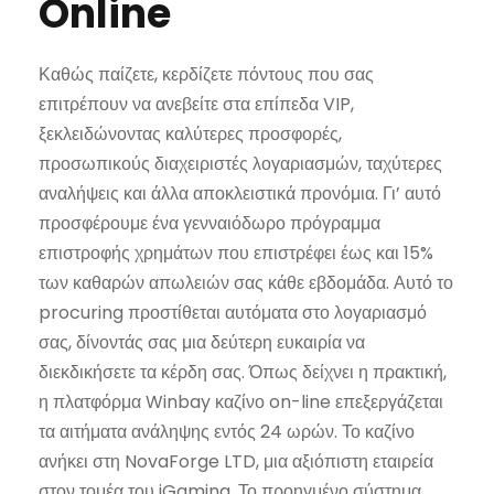
Online
Καθώς παίζετε, κερδίζετε πόντους που σας
επιτρέπουν να ανεβείτε στα επίπεδα VIP,
ξεκλειδώνοντας καλύτερες προσφορές,
προσωπικούς διαχειριστές λογαριασμών, ταχύτερες
αναλήψεις και άλλα αποκλειστικά προνόμια. Γι’ αυτό
προσφέρουμε ένα γενναιόδωρο πρόγραμμα
επιστροφής χρημάτων που επιστρέφει έως και 15%
των καθαρών απωλειών σας κάθε εβδομάδα. Αυτό το
procuring προστίθεται αυτόματα στο λογαριασμό
σας, δίνοντάς σας μια δεύτερη ευκαιρία να
διεκδικήσετε τα κέρδη σας. Όπως δείχνει η πρακτική,
η πλατφόρμα Winbay καζίνο on-line επεξεργάζεται
τα αιτήματα ανάληψης εντός 24 ωρών. Το καζίνο
ανήκει στη NovaForge LTD, μια αξιόπιστη εταιρεία
στον τομέα του iGaming. Το προηγμένο σύστημα