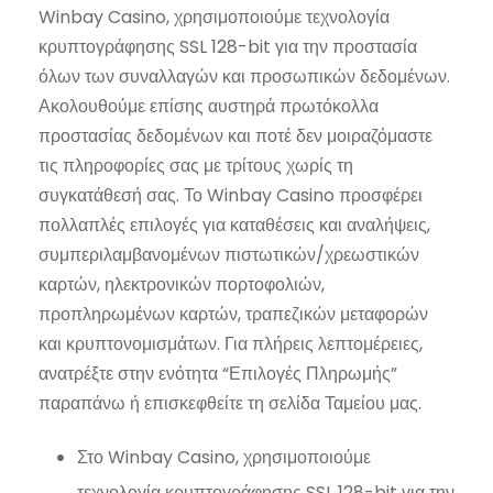
Winbay Casino, χρησιμοποιούμε τεχνολογία
κρυπτογράφησης SSL 128-bit για την προστασία
όλων των συναλλαγών και προσωπικών δεδομένων.
Ακολουθούμε επίσης αυστηρά πρωτόκολλα
προστασίας δεδομένων και ποτέ δεν μοιραζόμαστε
τις πληροφορίες σας με τρίτους χωρίς τη
συγκατάθεσή σας. Το Winbay Casino προσφέρει
πολλαπλές επιλογές για καταθέσεις και αναλήψεις,
συμπεριλαμβανομένων πιστωτικών/χρεωστικών
καρτών, ηλεκτρονικών πορτοφολιών,
προπληρωμένων καρτών, τραπεζικών μεταφορών
και κρυπτονομισμάτων. Για πλήρεις λεπτομέρειες,
ανατρέξτε στην ενότητα “Επιλογές Πληρωμής”
παραπάνω ή επισκεφθείτε τη σελίδα Ταμείου μας.
Στο Winbay Casino, χρησιμοποιούμε
τεχνολογία κρυπτογράφησης SSL 128-bit για την