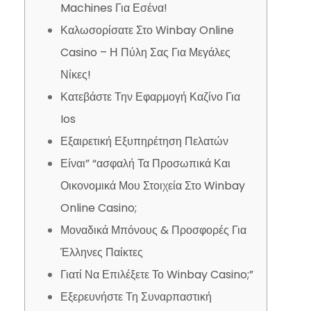
Machines Για Εσένα!
Καλωσορίσατε Στο Winbay Online
Casino – Η Πύλη Σας Για Μεγάλες
Νίκες!
Κατεβάστε Την Εφαρμογή Καζίνο Για
Ios
Εξαιρετική Εξυπηρέτηση Πελατών
Είναι” “ασφαλή Τα Προσωπικά Και
Οικονομικά Μου Στοιχεία Στο Winbay
Online Casino;
Μοναδικά Μπόνους & Προσφορές Για
Έλληνες Παίκτες
Γιατί Να Επιλέξετε Το Winbay Casino;”
Εξερευνήστε Τη Συναρπαστική