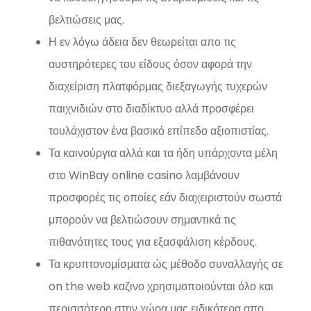
βελτιώσεις μας.
Η εν λόγω άδεια δεν θεωρείται απο τις
αυστηρότερες του είδους όσον αφορά την
διαχείριση πλατφόρμας διεξαγωγής τυχερών
παιχνιδιών στο διαδίκτυο αλλά προσφέρει
τουλάχιστον ένα βασικό επίπεδο αξιοπιστίας.
Τα καινούργια αλλά και τα ήδη υπάρχοντα μέλη
στο WinBay online casino λαμβάνουν
προσφορές τις οποίες εάν διαχειριστούν σωστά
μπορούν να βελτιώσουν σημαντικά τις
πιθανότητες τους για εξασφάλιση κέρδους.
Τα κρυπτονομίσματα ώς μέθοδο συναλλαγής σε
on the web καζινο χρησιμοποιούνται όλο και
περισσότερο στην χώρα μας ειδικότερα απο