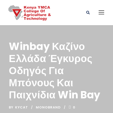
Winbay Καζίνο
Ελλάδα Έγκυρος
Οδηγός Για
Μπόνους Και
Παιχνίδια Win Bay
BY
KYCAT
MONOBRAND
0