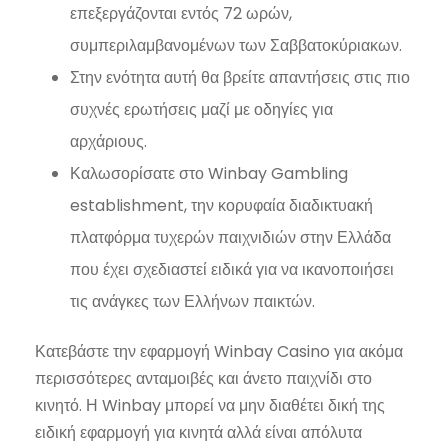
επεξεργάζονται εντός 72 ωρών,
συμπεριλαμβανομένων των Σαββατοκύριακων.
Στην ενότητα αυτή θα βρείτε απαντήσεις στις πιο
συχνές ερωτήσεις μαζί με οδηγίες για
αρχάριους.
Καλωσορίσατε στο Winbay Gambling
establishment, την κορυφαία διαδικτυακή
πλατφόρμα τυχερών παιχνιδιών στην Ελλάδα
που έχει σχεδιαστεί ειδικά για να ικανοποιήσει
τις ανάγκες των Ελλήνων παικτών.
Κατεβάστε την εφαρμογή Winbay Casino για ακόμα
περισσότερες ανταμοιβές και άνετο παιχνίδι στο
κινητό. Η Winbay μπορεί να μην διαθέτει δική της
ειδική εφαρμογή για κινητά αλλά είναι απόλυτα