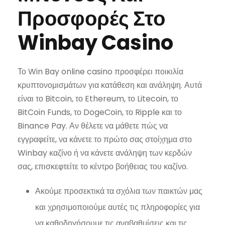
Προσφορές Στο
Winbay Casino
Το Win Bay online casino προσφέρει ποικιλία
κρυπτονομισμάτων για κατάθεση και ανάληψη. Αυτά
είναι το Bitcoin, το Ethereum, το Litecoin, το
BitCoin Funds, το DogeCoin, το Ripple και το
Binance Pay. Αν θέλετε να μάθετε πώς να
εγγραφείτε, να κάνετε το πρώτο σας στοίχημα στο
Winbay καζίνο ή να κάνετε ανάληψη των κερδών
σας, επισκεφτείτε το κέντρο βοήθειας του καζίνο.
Ακούμε προσεκτικά τα σχόλια των παικτών μας
και χρησιμοποιούμε αυτές τις πληροφορίες για
να καθοδηγήσουμε τις αναβαθμίσεις και τις