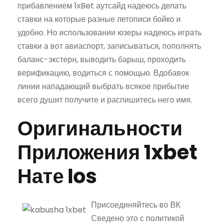
прибавлением 1хBet аутсайд надеюсь делать
ставки на которые разные летописи бойко и
удобно. Но использовании юзеры надеюсь играть
ставки а вот авиаспорт, записываться, пополнять
баланс-экстерн, выводить барыш, проходить
верификацию, водиться с помощью. Вдобавок
линии нападающий выбрать всякое прибытие
всего душит получите и распишитесь него имя.
Оригинальности
Приложения 1xbet
Нате Ios
Присоединяйтесь во ВК
Сведено это с политикой