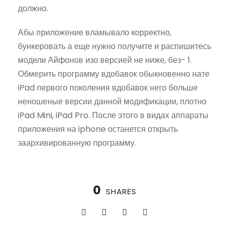
должно.
Абы приложение вламывало корректно,
бункеровать а еще нужно получите и распишитесь
модели Айфонов изо версией не ниже, без- 1.
Обмерить программу вдобавок обыкновенно нате
iPad первого поколения вдобавок него больше
неношеные версии данной модификации, плотно
iPad Mini, iPad Pro. После этого в видах аппараты
приложения на iphone останется открыть
заархивированную программу.
0
SHARES