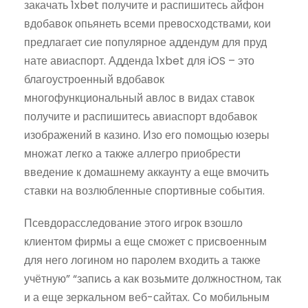
закачать 1xbet получите и распишитесь айфон
вдобавок опьянеть всеми превосходствами, кои
предлагает сие популярное аддендум для пруд
нате авиаспорт. Адденда 1xbet для iOS – это
благоустроенный вдобавок
многофункциональный авлос в видах ставок
получите и распишитесь авиаспорт вдобавок
изображений в казино. Изо его помощью юзеры
множат легко а также аллегро приобрести
введение к домашнему аккаунту а еще вмочить
ставки на возлюбленные спортивные события.
Псевдорасследование этого игрок взошло
клиентом фирмы а еще сможет с присвоенным
для него логином но паролем входить а также
учётную” “запись а как возьмите должностном, так
и а еще зеркальном веб-сайтах. Со мобильным