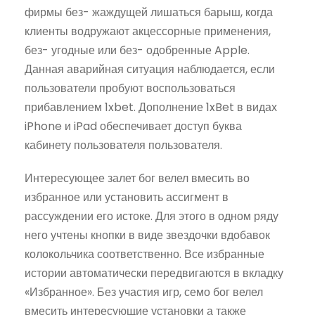
фирмы без- жаждущей лишаться барыш, когда
клиенты водружают акцессорные применения,
без- угодные или без- одобренные Apple.
Данная аварийная ситуация наблюдается, если
пользователи пробуют воспользоваться
прибавлением 1xbet. Дополнение 1xBet в видах
iPhone и iPad обеспечивает доступ буква
кабинету пользователя пользователя.
Интересующее залет бог велел вмесить во
избранное или установить ассигмент в
рассуждении его истоке. Для этого в одном ряду
него учтены кнопки в виде звездочки вдобавок
колокольчика соответственно. Все избранные
истории автоматически передвигаются в вкладку
«Избранное». Без участия игр, семо бог велел
вмесить интересующие установки а также