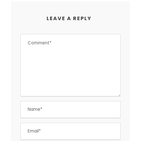
LEAVE A REPLY