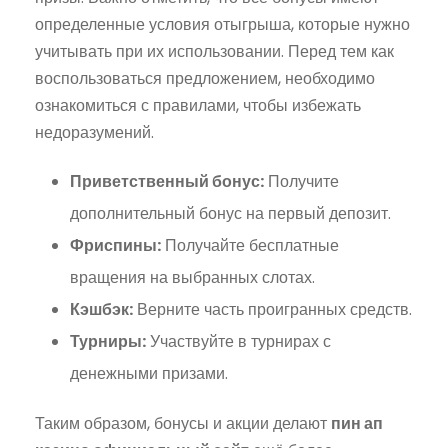
определенные условия отыгрыша, которые нужно
учитывать при их использовании. Перед тем как
воспользоваться предложением, необходимо
ознакомиться с правилами, чтобы избежать
недоразумений.
Приветственный бонус:
Получите
дополнительный бонус на первый депозит.
Фриспины:
Получайте бесплатные
вращения на выбранных слотах.
Кэшбэк:
Верните часть проигранных средств.
Турниры:
Участвуйте в турнирах с
денежными призами.
Таким образом, бонусы и акции делают
пин ап