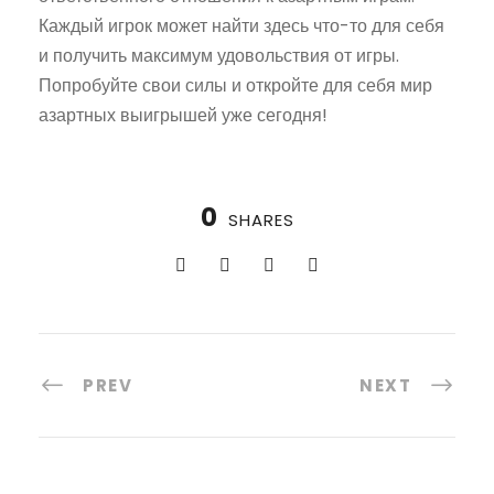
Каждый игрок может найти здесь что-то для себя
и получить максимум удовольствия от игры.
Попробуйте свои силы и откройте для себя мир
азартных выигрышей уже сегодня!
0
SHARES
PREV
NEXT