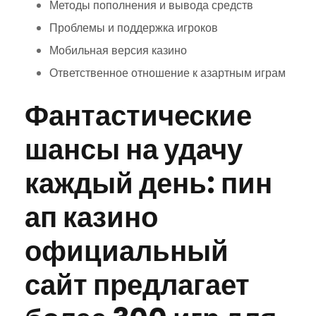
Методы пополнения и вывода средств
Проблемы и поддержка игроков
Мобильная версия казино
Ответственное отношение к азартным играм
Фантастические
шансы на удачу
каждый день: пин
ап казино
официальный
сайт предлагает