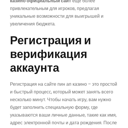
казино официальный сайт
ещё более
привлекательным для игроков, предлагая
уникальные возможности для выигрышей и
увеличения бюджета.
Регистрация и
верификация
аккаунта
Регистрация на сайте пин ап казино – это простой
и быстрый процесс, который может занять всего
несколько минут. Чтобы начать игру, вам нужно
будет заполнить специальную форму, где
указываются ваши личные данные, такие как имя,
адрес электронной почты и дата рождения. После