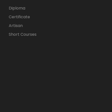
Diploma
Certificate
Artisan
Short Courses