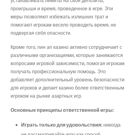
устанавливать лимиты на свои депозиты,
проигрыши и время, проведенное в игре. Эти
меры позволяют избежать излишних трат и
помогают игрокам весело проводить время, не
подвергая себя опасности.
Кроме того, пин ап казино активно сотрудничает с
различными организациями, которые занимаются
вопросами игровой зависимости, помогая игрокам
получать профессиональную помощь. Это
добавляет дополнительный уровень безопасности
для игроков и делает казино более ответственным
игроком на рынке азартных игр.
Основные принципы ответственной игры:
Играть только для удовольствия:
никогда
не рассматривайте игру как способ