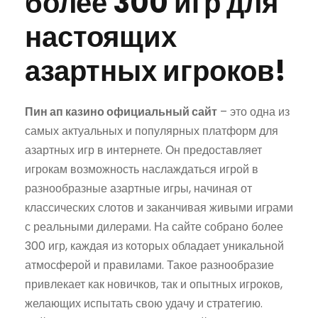
более 300 игр для
настоящих
азартных игроков!
Пин ап казино официальный сайт
– это одна из
самых актуальных и популярных платформ для
азартных игр в интернете. Он предоставляет
игрокам возможность наслаждаться игрой в
разнообразные азартные игры, начиная от
классических слотов и заканчивая живыми играми
с реальными дилерами. На сайте собрано более
300 игр, каждая из которых обладает уникальной
атмосферой и правилами. Такое разнообразие
привлекает как новичков, так и опытных игроков,
желающих испытать свою удачу и стратегию.