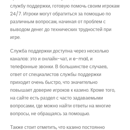
службу поддержки, готовую помочь своим игрокам
24/7. Игроки могут обратиться за помощью по
различным вопросам, начиная от проблем с
выводом денег до технических трудностей при
игре.
Служба поддержки доступна через несколько
каналов: это и онлайн-чат, и e-mail, и
телефонные звонки. В большинстве случаев,
ответ от специалистов службы поддержки
приходит очень быстро, что значительно
повышает доверие игроков к казино. Кроме того,
на сайте есть раздел с часто задаваемыми
вопросами, где можно найти ответы на многие
вопросы, не обращаясь за помощью.
Также стоит отметить, что казино постоянно