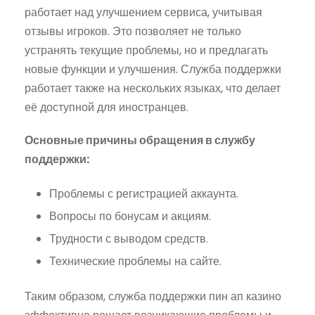
работает над улучшением сервиса, учитывая
отзывы игроков. Это позволяет не только
устранять текущие проблемы, но и предлагать
новые функции и улучшения. Служба поддержки
работает также на нескольких языках, что делает
её доступной для иностранцев.
Основные причины обращения в службу
поддержки:
Проблемы с регистрацией аккаунта.
Вопросы по бонусам и акциям.
Трудности с выводом средств.
Технические проблемы на сайте.
Таким образом, служба поддержки пин ап казино