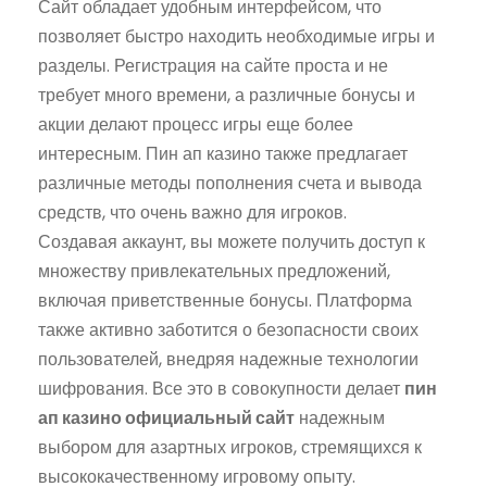
Сайт обладает удобным интерфейсом, что
позволяет быстро находить необходимые игры и
разделы. Регистрация на сайте проста и не
требует много времени, а различные бонусы и
акции делают процесс игры еще более
интересным. Пин ап казино также предлагает
различные методы пополнения счета и вывода
средств, что очень важно для игроков.
Создавая аккаунт, вы можете получить доступ к
множеству привлекательных предложений,
включая приветственные бонусы. Платформа
также активно заботится о безопасности своих
пользователей, внедряя надежные технологии
шифрования. Все это в совокупности делает
пин
ап казино официальный сайт
надежным
выбором для азартных игроков, стремящихся к
высококачественному игровому опыту.