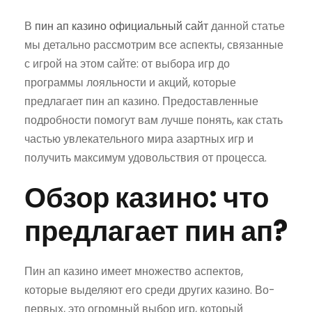
В
пин ап казино официальный сайт
данной статье
мы детально рассмотрим все аспекты, связанные
с игрой на этом сайте: от выбора игр до
программы лояльности и акций, которые
предлагает пин ап казино. Предоставленные
подробности помогут вам лучше понять, как стать
частью увлекательного мира азартных игр и
получить максимум удовольствия от процесса.
Обзор казино: что
предлагает пин ап?
Пин ап казино имеет множество аспектов,
которые выделяют его среди других казино. Во-
первых, это огромный выбор игр, который