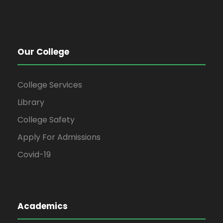
Our College
College Services
Library
College Safety
Apply For Admissions
Covid-19
Academics