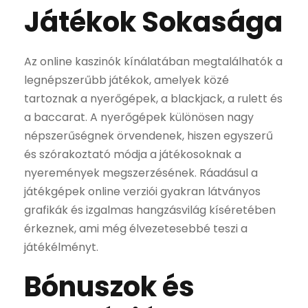
Játékok Sokasága
Az online kaszinók kínálatában megtalálhatók a
legnépszerűbb játékok, amelyek közé
tartoznak a nyerőgépek, a blackjack, a rulett és
a baccarat. A nyerőgépek különösen nagy
népszerűségnek örvendenek, hiszen egyszerű
és szórakoztató módja a játékosoknak a
nyeremények megszerzésének. Ráadásul a
játékgépek online verziói gyakran látványos
grafikák és izgalmas hangzásvilág kíséretében
érkeznek, ami még élvezetesebbé teszi a
játékélményt.
Bónuszok és