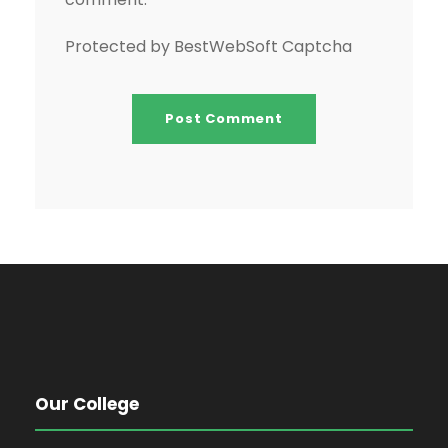
Protected by BestWebSoft Captcha
Our College