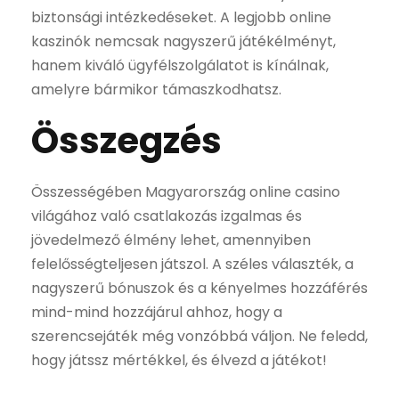
biztonsági intézkedéseket. A legjobb online
kaszinók nemcsak nagyszerű játékélményt,
hanem kiváló ügyfélszolgálatot is kínálnak,
amelyre bármikor támaszkodhatsz.
Összegzés
Összességében Magyarország online casino
világához való csatlakozás izgalmas és
jövedelmező élmény lehet, amennyiben
felelősségteljesen játszol. A széles választék, a
nagyszerű bónuszok és a kényelmes hozzáférés
mind-mind hozzájárul ahhoz, hogy a
szerencsejáték még vonzóbbá váljon. Ne feledd,
hogy játssz mértékkel, és élvezd a játékot!