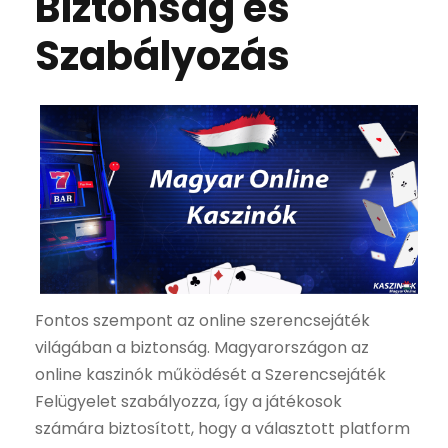
Biztonság és
Szabályozás
Fontos szempont az online szerencsejáték
világában a biztonság. Magyarországon az
online kaszinók működését a Szerencsejáték
Felügyelet szabályozza, így a játékosok
számára biztosított, hogy a választott platform