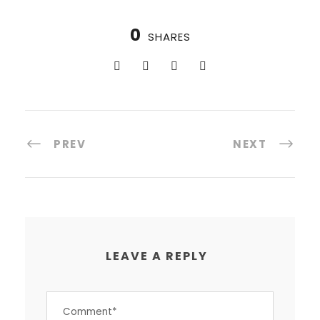
0
SHARES
PREV
NEXT
LEAVE A REPLY