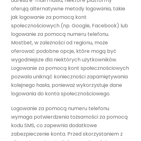
adresu e-mail i hasła, niektóre platformy
oferują alternatywne metody logowania, takie
jak logowanie za pomocą kont
społecznościowych (np. Google, Facebook) lub
logowanie za pomocą numeru telefonu.
Mostbet, w zależności od regionu, może
oferować podobne opcje, które mogą być
wygodniejsze dla niektórych użytkowników.
Logowanie za pomocą kont społecznościowych
pozwala uniknąć konieczności zapamiętywania
kolejnego hasła, ponieważ wykorzystuje dane
logowania do konta społecznościowego.
Logowanie za pomocą numeru telefonu
wymaga potwierdzenia tożsamości za pomocą
kodu SMS, co zapewnia dodatkowe
zabezpieczenie konta. Przed skorzystaniem z