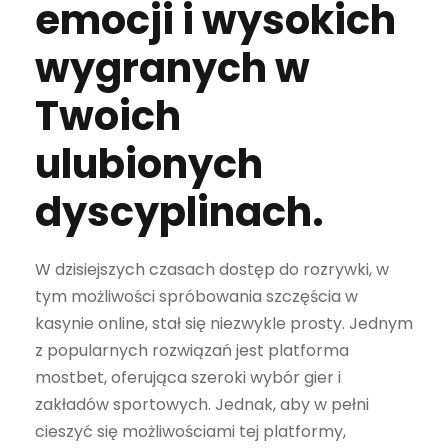
emocji i wysokich
wygranych w
Twoich
ulubionych
dyscyplinach.
W dzisiejszych czasach dostęp do rozrywki, w
tym możliwości spróbowania szczęścia w
kasynie online, stał się niezwykle prosty. Jednym
z popularnych rozwiązań jest platforma
mostbet, oferująca szeroki wybór gier i
zakładów sportowych. Jednak, aby w pełni
cieszyć się możliwościami tej platformy,