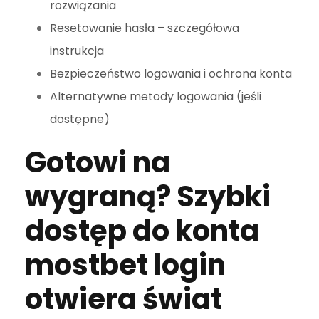
rozwiązania
Resetowanie hasła – szczegółowa
instrukcja
Bezpieczeństwo logowania i ochrona konta
Alternatywne metody logowania (jeśli
dostępne)
Gotowi na
wygraną? Szybki
dostęp do konta
mostbet login
otwiera świat