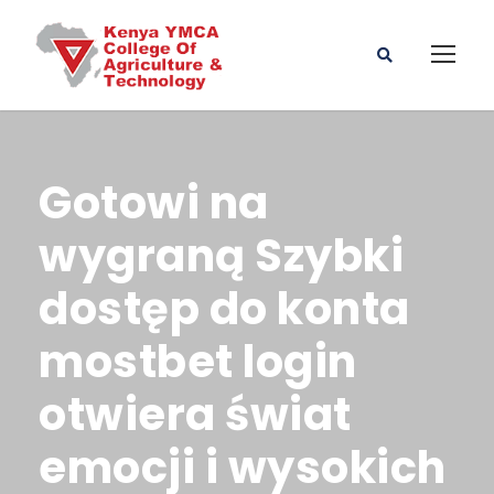
Gotowi na
wygraną Szybki
dostęp do konta
mostbet login
otwiera świat
emocji i wysokich