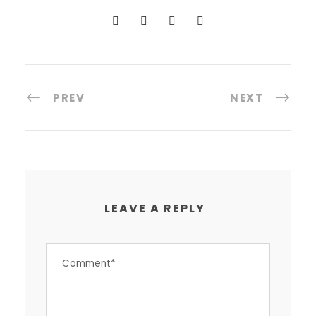
PREV
NEXT
LEAVE A REPLY