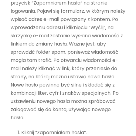
przycisk “Zapomniałem hasła” na stronie
logowania. Pojawi się formularz, w którym należy
wpisać adres e-mail powiązany z kontem. Po
wprowadzeniu adresu i kliknięciu “Wyślij”, na
skrzynkę e-mail zostanie wysłana wiadomość z
linkiem do zmiany hasła. Ważne jest, aby
sprawdzić folder spam, ponieważ wiadomość
mogła tam trafić. Po otwarciu wiadomości e-
mail należy kliknąć w link, który przeniesie do
strony, na której można ustawić nowe hasło.
Nowe hasło powinno być silne i składać się z
kombinacji liter, cyfr i znaków specjalnych. Po
ustawieniu nowego hasła można spróbować
zalogować się do konta, używając nowego
hasła.
Kliknij “Zapomniałem hasła”.