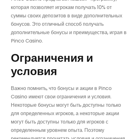
которая позволяет игрокам получать 10% от
суммы своих депозитов в виде дополнительных
бонусов. Это отличный способ получать
дополнительные бонусы и преимущества, играя в
Pinco Casino.
Ограничения и
условия
Важно помнить, что бонусы и акции в Pinco
Casino имеют свои ограничения и условия.
Некоторые бонусы могут быть доступны только
для определенных игроков, а некоторые акции
могут быть доступны только для игроков с
определенным уровнем опыта. Поэтому
рекомендуется прочитать условия и ограничения