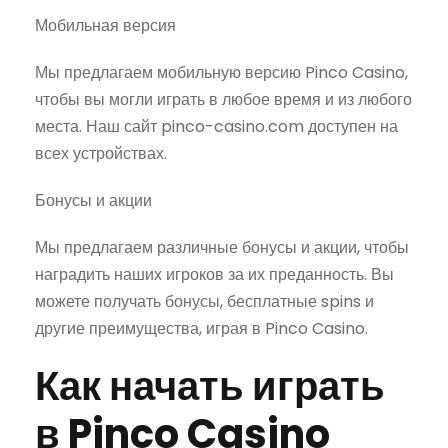
Мобильная версия
Мы предлагаем мобильную версию Pinco Casino,
чтобы вы могли играть в любое время и из любого
места. Наш сайт pinco-casino.com доступен на
всех устройствах.
Бонусы и акции
Мы предлагаем различные бонусы и акции, чтобы
наградить наших игроков за их преданность. Вы
можете получать бонусы, бесплатные spins и
другие преимущества, играя в Pinco Casino.
Как начать играть
в Pinco Casino