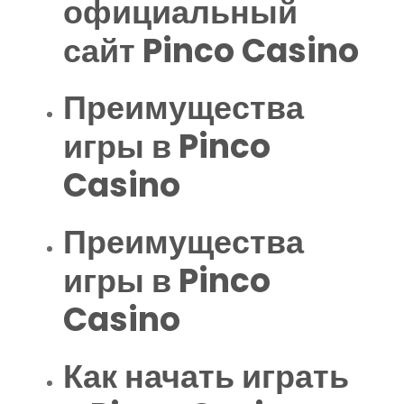
официальный
сайт Pinco Casino
Преимущества
игры в Pinco
Casino
Преимущества
игры в Pinco
Casino
Как начать играть