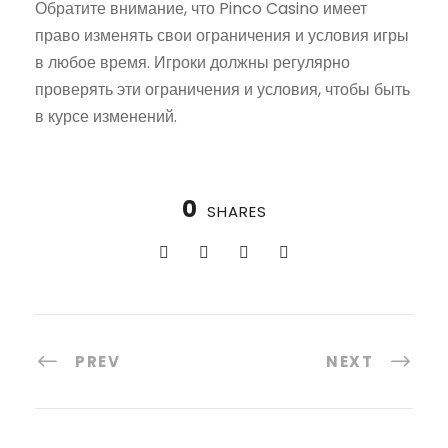
Обратите внимание, что Pinco Casino имеет
право изменять свои ограничения и условия игры
в любое время. Игроки должны регулярно
проверять эти ограничения и условия, чтобы быть
в курсе изменений.
0
SHARES
PREV
NEXT