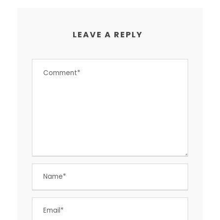
LEAVE A REPLY