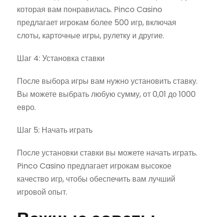
которая вам понравилась. Pinco Casino
предлагает игрокам более 500 игр, включая
слоты, карточные игры, рулетку и другие.
Шаг 4: Установка ставки
После выбора игры вам нужно установить ставку.
Вы можете выбрать любую сумму, от 0,01 до 1000
евро.
Шаг 5: Начать играть
После установки ставки вы можете начать играть.
Pinco Casino предлагает игрокам высокое
качество игр, чтобы обеспечить вам лучший
игровой опыт.