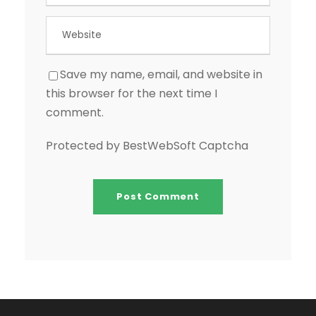
Save my name, email, and website in
this browser for the next time I
comment.
Protected by BestWebSoft Captcha