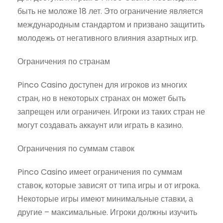
быть не моложе 18 лет. Это ограничение является
международным стандартом и призвано защитить
молодежь от негативного влияния азартных игр.
Ограничения по странам
Pinco Casino доступен для игроков из многих
стран, но в некоторых странах он может быть
запрещен или ограничен. Игроки из таких стран не
могут создавать аккаунт или играть в казино.
Ограничения по суммам ставок
Pinco Casino имеет ограничения по суммам
ставок, которые зависят от типа игры и от игрока.
Некоторые игры имеют минимальные ставки, а
другие – максимальные. Игроки должны изучить