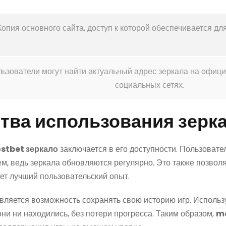
Копия основного сайта, доступ к которой обеспечивается дл
ьзователи могут найти актуальный адрес зеркала на офици
социальных сетях.
ва использования зерк
stbet зеркало
заключается в его доступности. Пользовате
м, ведь зеркала обновляются регулярно. Это также позвол
ет лучший пользовательский опыт.
ляется возможность сохранять свою историю игр. Использу
они ни находились, без потери прогресса. Таким образом,
mo