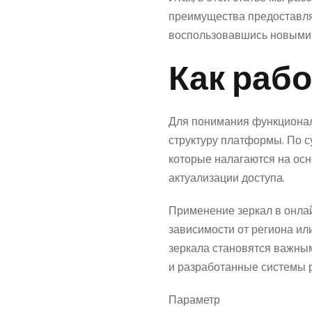
преимущества предоставляе
воспользовавшись новыми
Как раб
Для понимания функциона
структуру платформы. По су
которые налагаются на осн
актуализации доступа.
Применение зеркал в онла
зависимости от региона ил
зеркала становятся важны
и разработанные системы 
Параметр