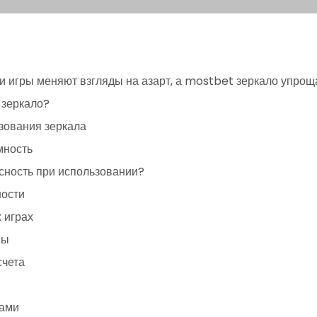
 игры меняют взгляды на азарт, а mostbet зеркало упроща
 зеркало?
зования зеркала
мность
асность при использовании?
ности
 играх
мы
счета
тами