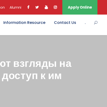
ion
Alumni
Apply Online
Information Resource
Contact Us
.
ют взгляды на
 доступ к им