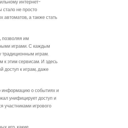
бильному интернет-
 стало не просто
 автоматов, а также стать
, позволяя им
нными играми. С каждым
у традиционным играм.
м к этим сервисам. И здесь
й доступ к играм, даже
ую информацию о событиях и
ркал унифицирует доступ и
ся участниками игрового
ых игр, какие