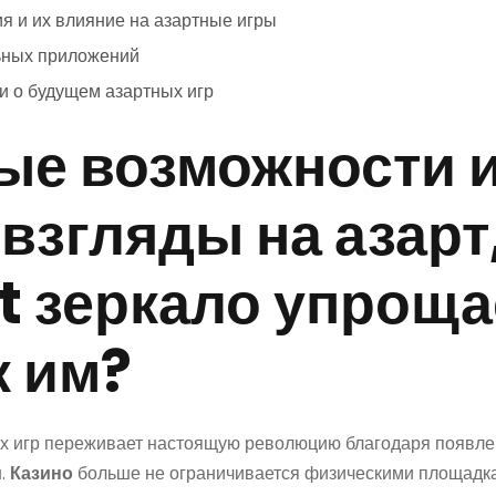
 и их влияние на азартные игры
ных приложений
 о будущем азартных игр
ые возможности 
взгляды на азарт,
 зеркало упроща
к им?
 игр переживает настоящую революцию благодаря появле
н.
Казино
больше не ограничивается физическими площадк