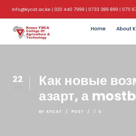
info@kycat.ac.ke | 020 440 7999 | 0733 389 899 | 0711 
Home
About 
Как новые воз
22
SEP
азарт, а mostb
BY
KYCAT
POST
0