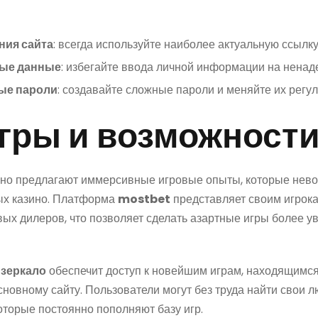
ния сайта
: всегда используйте наиболее актуальную ссылку
ные данные
: избегайте ввода личной информации на ненад
ые пароли
: создавайте сложные пароли и меняйте их регул
гры и возможност
но предлагают иммерсивные игровые опыты, которые нев
ых казино. Платформа
mostbet
представляет своим игрок
ивых дилеров, что позволяет сделать азартные игры более 
зеркало
обеспечит доступ к новейшим играм, находящимся
основному сайту. Пользователи могут без труда найти свои
торые постоянно пополняют базу игр.