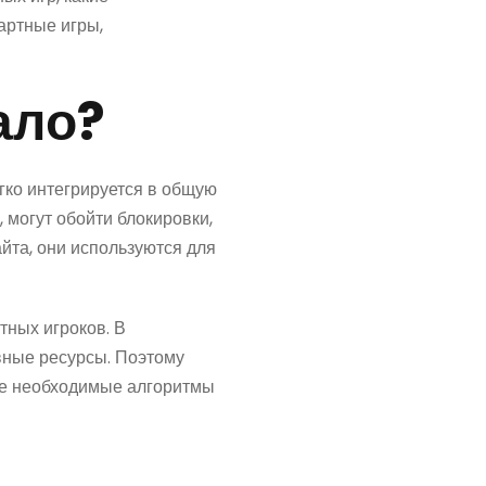
артные игры,
ало?
гко интегрируется в общую
 могут обойти блокировки,
йта, они используются для
ных игроков. В
вные ресурсы. Поэтому
се необходимые алгоритмы