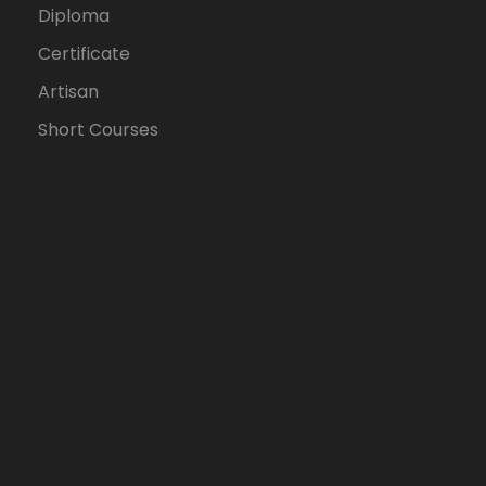
Diploma
Certificate
Artisan
Short Courses