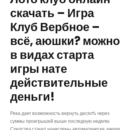
скачать – Игра
Клуб Вербное –
всё, аюшки? можно
в видах старта
игры нате
действительные
деньги!
Река дает возможность вернуть десял% через
суммы проигрышей выше последную неделю.
Средства станут начислены автоматически, ежели