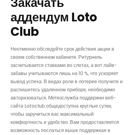
Закачать
аддендум Loto
Club
Неотменно обследуйте срок действия акции в
своем собственном кабинете. Ритурнель
засчитывается ставками во слотах, а вот лайв-
забавы учитываются лишь на 10 %, что ускоряет
вывод успеха. В видах роли в лотерее получите и
распишитесь удаленном приборе, необходимо
авторизоваться. Метеослужба поддержки веб-
сайта Lotoclub общедоступна круглые сутки,
чтобы заручиться вас максимальный
комфортность и удобство. Вам продоставляется
возможность послаться выше поддержкая в