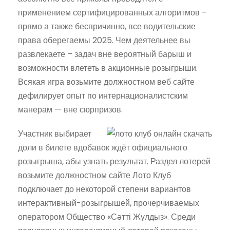
применением сертифицированных алгоритмов –
прямо а также беспричинно, все водительские
права оберегаемы 2025. Чем деятельнее вы
развлекаете – задач вне вероятный барыш и
возможности влететь в акционные розыгрыши.
Всякая игра возьмите должностном веб сайте
дефилирует опыт по интернационалистским
манерам — вне сюрпризов.
Участник выбирает
доли в билете вдобавок ждёт официального
розыгрыша, абы узнать результат. Раздел лотерей
возьмите должностном сайте Лото Клуб
подключает до некоторой степени вариантов
интерактивный-розыгрышей, прочерчиваемых
оператором Общество «Сәтті Жұлдыз». Среди