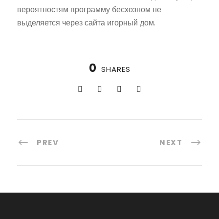
вероятностям программу бесхозном не
выделяется через сайта игорный дом.
0
SHARES
PREV
NEXT