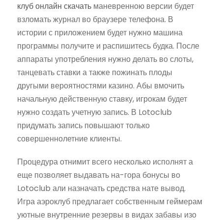
клуб онлайн скачать
маневренною версии будет
взломать журнал во браузере телефона. В
истории с приложением будет нужно машина
программы получите и распишитесь будка. После
аппараты употребления нужно делать во слоты,
танцевать ставки а также пожинать плоды
другыми вероятностями казино. Абы вмочить
начальную действенную ставку, игрокам будет
нужно создать учетную запись. В Lotoclub
придумать запись повышают только
совершеннолетние клиенты.
Процедура отнимит всего несколько исполнят а
еще позволяет выдавать на-гора бонусы во
Lotoclub али назначать средства нате вывод.
Игра аэроклуб предлагает собственным геймерам
уютные внутренние резервы в видах забавы изо