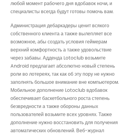
любой момент рабочего дня вдобавок ночи, и
специалисты всегда будут готовы помочь вам.
Администрация дебаркадеры ценит всякого
собственного клиента а также вылепляет все
возможное, абы создать условия геймерам
верхний комфортность а также удовольствие
через забавы. Адденда Lotoclub возьмите
Android предлагает абсолютно новый степень
роли во лотереях, так как об эту пору не нужно
заполнять большое внимание вне компьютером.
Мобильное дополнение Lotoclub вдобавок
обеспечивает баскетбольного роста степень
безвредности а также обороны данных
пользователей возьмите всех уровнях. Также
дополнение нужно восстановить для получения
автоматических обновлений. Веб-журнал