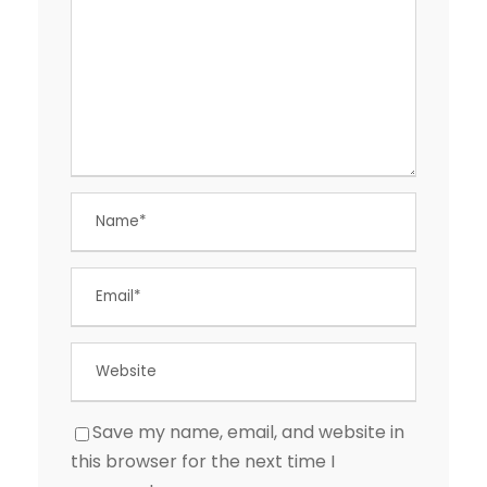
Save my name, email, and website in
this browser for the next time I