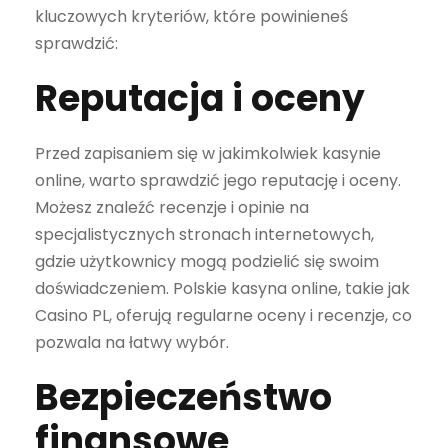
kluczowych kryteriów, które powinieneś
sprawdzić:
Reputacja i oceny
Przed zapisaniem się w jakimkolwiek kasynie
online, warto sprawdzić jego reputację i oceny.
Możesz znaleźć recenzje i opinie na
specjalistycznych stronach internetowych,
gdzie użytkownicy mogą podzielić się swoim
doświadczeniem. Polskie kasyna online, takie jak
Casino PL, oferują regularne oceny i recenzje, co
pozwala na łatwy wybór.
Bezpieczeństwo
finansowe