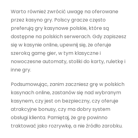
Warto również zwrócić uwagę na oferowane
przez kasyno gry. Polscy gracze często
preferują gry kasynowe polskie, które są
dostępne na polskich serwerach. Gdy zapiszesz
się w kasynie online, upewnij się, że oferuje
szeroką gamę gier, w tym klasyczne i
nowoczesne automaty, stoliki do karty, ruletkę i
inne gry.
Podsumowując, zanim zaczniesz grę w polskich
kasynach online, zastanów się nad wybranym
kasynem, czy jest on bezpieczny, czy oferuje
atrakcyjne bonusy, czy ma dobry system
obsługi klienta. Pamiętaj, że grę powinno
traktować jako rozrywkę, a nie źródło zarobku.