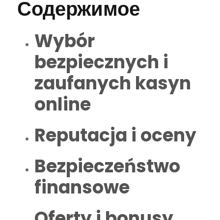
Содержимое
Wybór
bezpiecznych i
zaufanych kasyn
online
Reputacja i oceny
Bezpieczeństwo
finansowe
Oferty i bonusy