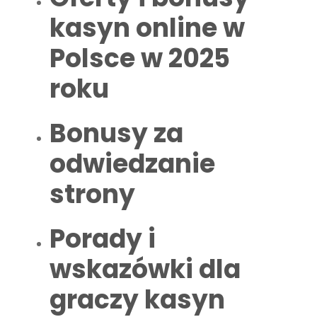
kasyn online w
Polsce w 2025
roku
Bonusy za
odwiedzanie
strony
Porady i
wskazówki dla
graczy kasyn