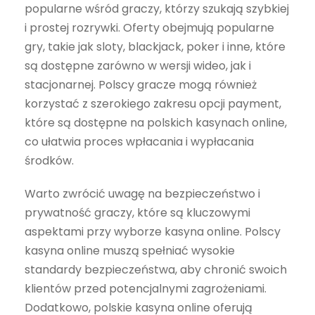
popularne wśród graczy, którzy szukają szybkiej
i prostej rozrywki. Oferty obejmują popularne
gry, takie jak sloty, blackjack, poker i inne, które
są dostępne zarówno w wersji wideo, jak i
stacjonarnej. Polscy gracze mogą również
korzystać z szerokiego zakresu opcji payment,
które są dostępne na polskich kasynach online,
co ułatwia proces wpłacania i wypłacania
środków.
Warto zwrócić uwagę na bezpieczeństwo i
prywatność graczy, które są kluczowymi
aspektami przy wyborze kasyna online. Polscy
kasyna online muszą spełniać wysokie
standardy bezpieczeństwa, aby chronić swoich
klientów przed potencjalnymi zagrożeniami.
Dodatkowo, polskie kasyna online oferują