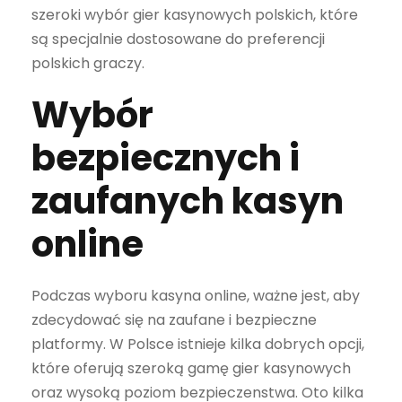
szeroki wybór gier kasynowych polskich, które
są specjalnie dostosowane do preferencji
polskich graczy.
Wybór
bezpiecznych i
zaufanych kasyn
online
Podczas wyboru kasyna online, ważne jest, aby
zdecydować się na zaufane i bezpieczne
platformy. W Polsce istnieje kilka dobrych opcji,
które oferują szeroką gamę gier kasynowych
oraz wysoką poziom bezpieczenstwa. Oto kilka