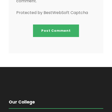
comment.
Protected by BestWebSoft Captcha
Our College