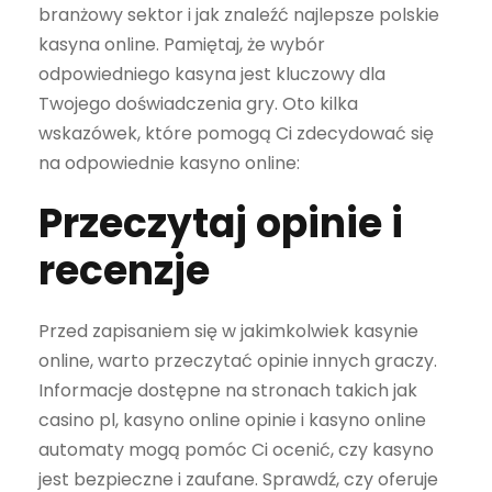
branżowy sektor i jak znaleźć najlepsze polskie
kasyna online. Pamiętaj, że wybór
odpowiedniego kasyna jest kluczowy dla
Twojego doświadczenia gry. Oto kilka
wskazówek, które pomogą Ci zdecydować się
na odpowiednie kasyno online:
Przeczytaj opinie i
recenzje
Przed zapisaniem się w jakimkolwiek kasynie
online, warto przeczytać opinie innych graczy.
Informacje dostępne na stronach takich jak
casino pl, kasyno online opinie i kasyno online
automaty mogą pomóc Ci ocenić, czy kasyno
jest bezpieczne i zaufane. Sprawdź, czy oferuje