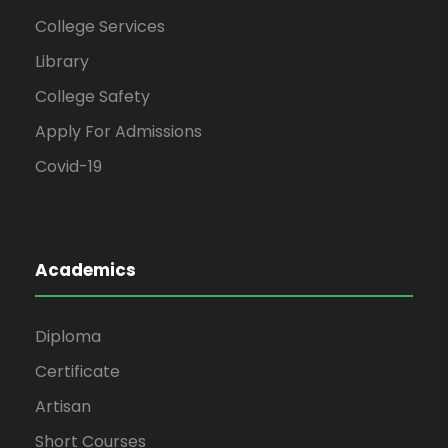
College Services
Library
College Safety
Apply For Admissions
Covid-19
Academics
Diploma
Certificate
Artisan
Short Courses