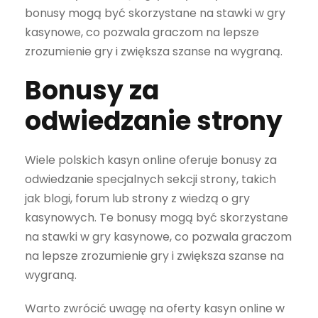
bonusy mogą być skorzystane na stawki w gry
kasynowe, co pozwala graczom na lepsze
zrozumienie gry i zwiększa szanse na wygraną.
Bonusy za
odwiedzanie strony
Wiele polskich kasyn online oferuje bonusy za
odwiedzanie specjalnych sekcji strony, takich
jak blogi, forum lub strony z wiedzą o gry
kasynowych. Te bonusy mogą być skorzystane
na stawki w gry kasynowe, co pozwala graczom
na lepsze zrozumienie gry i zwiększa szanse na
wygraną.
Warto zwrócić uwagę na oferty kasyn online w