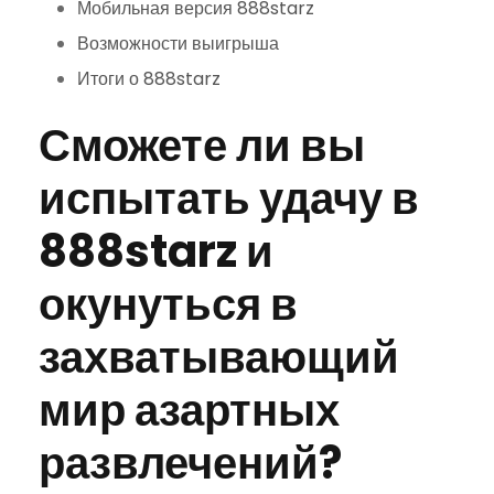
Мобильная версия 888starz
Возможности выигрыша
Итоги о 888starz
Сможете ли вы
испытать удачу в
888starz и
окунуться в
захватывающий
мир азартных
развлечений?