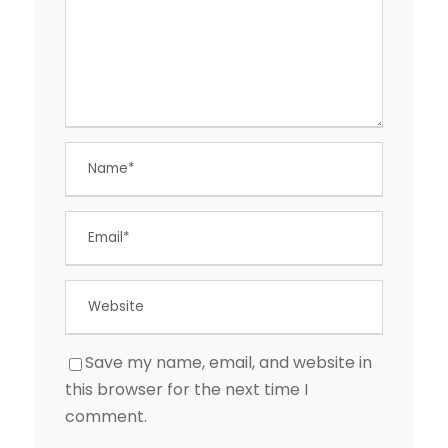
Save my name, email, and website in
this browser for the next time I
comment.