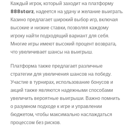
Каждый игрок, который заходит на платформу
888starz
, надеется на удачу и желание выиграть.
Казино предлагает широкий выбор игр, включая
высокие и низкие ставки, позволяя каждому
игроку найти подходящий вариант для себя.
Многие игры имеют высокий процент возврата,
что увеличивает шансы на выигрыш.
Платформа также предлагает различные
стратегии для увеличения шансов на победу.
Участие в турнирах, использование бонусов и
акций также являются надежными способами
увеличить вероятные выигрыши. Важно помнить
о разумном подходе к игре и управлении
бюджетом, чтобы максимально наслаждаться
процессом без рисков.