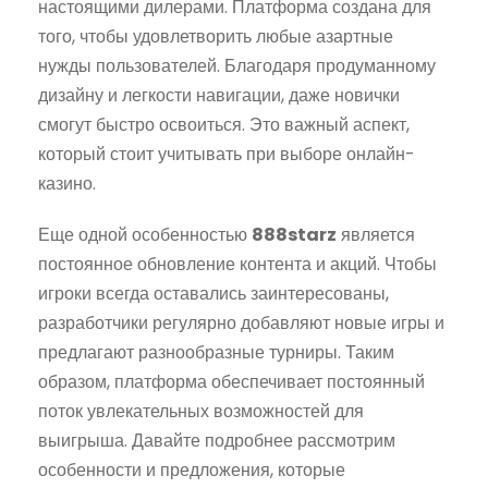
настоящими дилерами. Платформа создана для
того, чтобы удовлетворить любые азартные
нужды пользователей. Благодаря продуманному
дизайну и легкости навигации, даже новички
смогут быстро освоиться. Это важный аспект,
который стоит учитывать при выборе онлайн-
казино.
Еще одной особенностью
888starz
является
постоянное обновление контента и акций. Чтобы
игроки всегда оставались заинтересованы,
разработчики регулярно добавляют новые игры и
предлагают разнообразные турниры. Таким
образом, платформа обеспечивает постоянный
поток увлекательных возможностей для
выигрыша. Давайте подробнее рассмотрим
особенности и предложения, которые