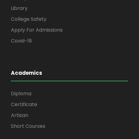
Library
College Safety
Apply For Admissions
Covid-19
Academics
Diploma
Certificate
Artisan
Short Courses