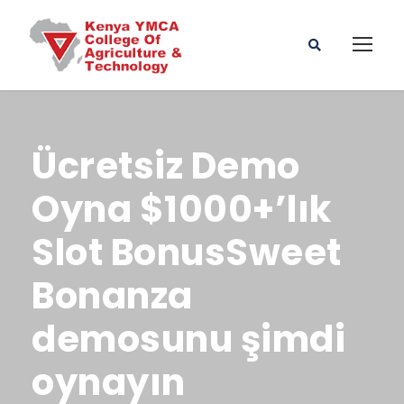
Ücretsiz Demo
Oyna $1000+’lık
Slot BonusSweet
Bonanza
demosunu şimdi
oynayın