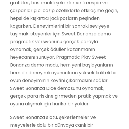
grafikler, basamaklı şekerler ve freespin ve
çarpanlar gibi cazip özelliklerle etkileşime geçin,
hepsi de kışkırtıcı jackpotların peşinden
koşarken. Deneyimlerini bir sonraki seviyeye
taşımak isteyenler için Sweet Bonanza demo
pragmatik versiyonunu gerçek parayla
oynamak, gerçek ödüller kazanmanın
heyecanını sunuyor. Pragmatic Play Sweet
Bonanza demo modu, hem yeni başlayanların
hem de deneyimli oyuncuların yüksek kaliteli bir
oyun deneyiminin keyfini çıkarmasını sağlar.
Sweet Bonanza Dice demosunu oynamak,
gerçek para riskine girmeden pratik yapmak ve
oyuna alışmak için harika bir yoldur.
Sweet Bonanza slotu, şekerlemeler ve
meyvelerle dolu bir dünyaya canlı bir