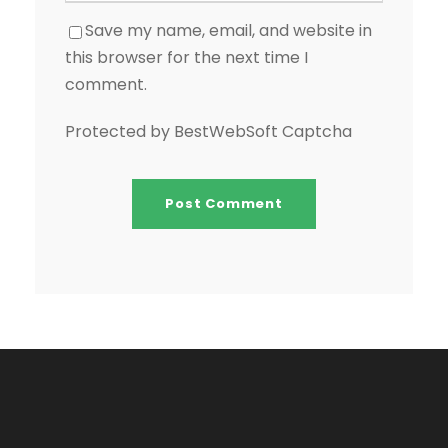
Save my name, email, and website in
this browser for the next time I
comment.
Protected by BestWebSoft Captcha