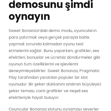
demosunu şimdi
oynayın
Sweet Bonanza’daki demo modu, oyuncuların
para yatırmak veya gerçek parayla bahis
yapmak zorunda kalmadan oyunu test
etmelerini sağlar. Bunu yaparken, grafikler, ses
efektleri, bonuslar ve ücretsiz döndürmeler gibi
oyunun tüm özelliklerini ve işlevlerini
deneyimleyebilirler. Sweet Bonanza, Pragmatic
Play tarafından yaratılan popüler bir slot
oyunudur. Bir şeker dükkanını andıran büyüleyici
şeker teması, canlı grafikler ve neşeli ses
efektleriyle hayat buluyor.
Oyuncular Bonanza slotunu oynamayı severler