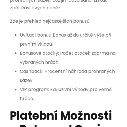
prohraných sázek, což jim dává šanci získat
zpět část svých peněz.
Zde je přehled nejčastějších bonusů:
Uvítací bonus: Bonus až do určité výše při
prvním vkladu.
Bonusové otočky: Počet otoček zdarma na
vybraných hrách.
Cashback: Procentní náhrada prohraných
sázek.
VIP program: Exkluzivní výhody pro věrné
hráče.
Platební Možnosti