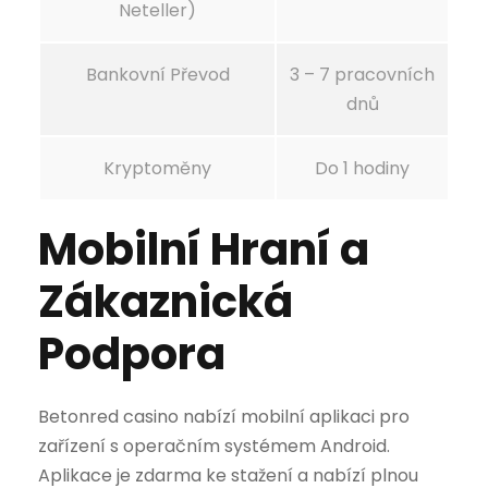
Neteller)
Bankovní Převod
3 – 7 pracovních
dnů
Kryptoměny
Do 1 hodiny
Mobilní Hraní a
Zákaznická
Podpora
Betonred casino nabízí mobilní aplikaci pro
zařízení s operačním systémem Android.
Aplikace je zdarma ke stažení a nabízí plnou