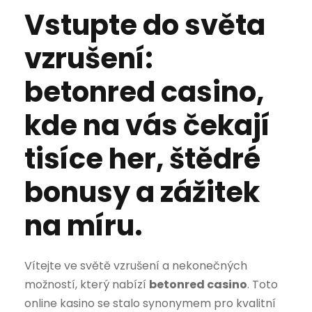
Vstupte do světa
vzrušení:
betonred casino,
kde na vás čekají
tisíce her, štědré
bonusy a zážitek
na míru.
Vítejte ve světě vzrušení a nekonečných
možností, který nabízí
betonred casino
. Toto
online kasino se stalo synonymem pro kvalitní