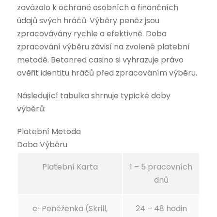
zavázalo k ochraně osobních a finančních
údajů svých hráčů. Výběry peněz jsou
zpracovávány rychle a efektivně. Doba
zpracování výběru závisí na zvolené platební
metodě. Betonred casino si vyhrazuje právo
ověřit identitu hráčů před zpracováním výběru.
Následující tabulka shrnuje typické doby
výběrů:
Platební Metoda
Doba Výběru
Platební Karta
1 – 5 pracovních
dnů
e-Peněženka (Skrill,
24 – 48 hodin