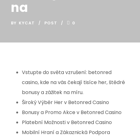
na
BY
KYCAT
POST
0
Vstupte do světa vzrušení: betonred
casino, kde na vás čekají tisíce her, štědré
bonusy a zážitek na míru.
Široký Výběr Her v Betonred Casino
Bonusy a Promo Akce v Betonred Casino
Platební Možnosti v Betonred Casino
Mobilní Hraní a Zákaznická Podpora