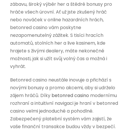
zábavu, široký výběr her a štědré bonusy pro
hráče všech úrovní. Ať už jste zkušený hráč
nebo nováček v online hazardních hrách,
betonred casino vám poskytne
nezapomenutelný zážitek. S tisíci hracích
automatů, stolních her a live kasinem, kde
hrajete s živými dealery, máte nekonečné
možnosti, jak si užít svůj volný čas a možná i
vyhrát.
Betonred casino neustále inovuje a přichází s
novými bonusy a promo akcemi, aby si udrželo
zájem hráčů. Díky
betonred casino
modernímu
rozhraní a intuitivní navigaci je hraní v betonred
casino velmi jednoduché a pohodlné.
Zabezpečený platební systém vám zajistí, že
vaše finanční transakce budou vždy v bezpečí.