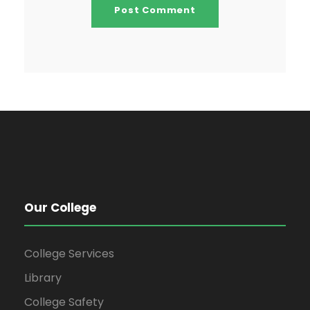
Our College
College Services
Library
College Safety