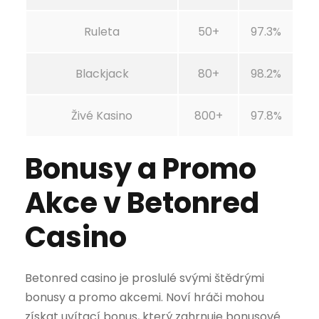
Ruleta
50+
97.3%
Blackjack
80+
98.2%
Živé Kasino
800+
97.8%
Bonusy a Promo
Akce v Betonred
Casino
Betonred casino je proslulé svými štědrými
bonusy a promo akcemi. Noví hráči mohou
získat uvítací bonus, který zahrnuje bonusové