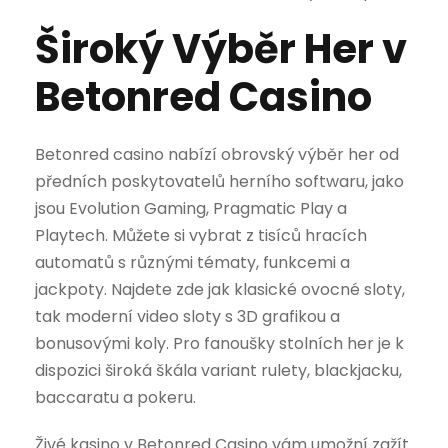
Široký Výběr Her v
Betonred Casino
Betonred casino nabízí obrovský výběr her od
předních poskytovatelů herního softwaru, jako
jsou Evolution Gaming, Pragmatic Play a
Playtech. Můžete si vybrat z tisíců hracích
automatů s různými tématy, funkcemi a
jackpoty. Najdete zde jak klasické ovocné sloty,
tak moderní video sloty s 3D grafikou a
bonusovými koly. Pro fanoušky stolních her je k
dispozici široká škála variant rulety, blackjacku,
baccaratu a pokeru.
Živé kasino v Betonred Casino vám umožní zažít