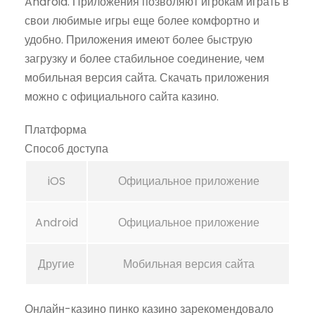
Android. Приложения позволяют игрокам играть в
свои любимые игры еще более комфортно и
удобно. Приложения имеют более быструю
загрузку и более стабильное соединение, чем
мобильная версия сайта. Скачать приложения
можно с официального сайта казино.
Платформа
Способ доступа
iOS
Официальное приложение
Android
Официальное приложение
Другие
Мобильная версия сайта
Онлайн-казино пинко казино зарекомендовало