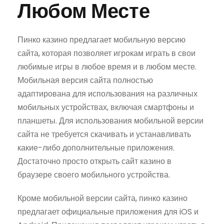
Любом Месте
Пинко казино предлагает мобильную версию
сайта, которая позволяет игрокам играть в свои
любимые игры в любое время и в любом месте.
Мобильная версия сайта полностью
адаптирована для использования на различных
мобильных устройствах, включая смартфоны и
планшеты. Для использования мобильной версии
сайта не требуется скачивать и устанавливать
какие-либо дополнительные приложения.
Достаточно просто открыть сайт казино в
браузере своего мобильного устройства.
Кроме мобильной версии сайта, пинко казино
предлагает официальные приложения для iOS и