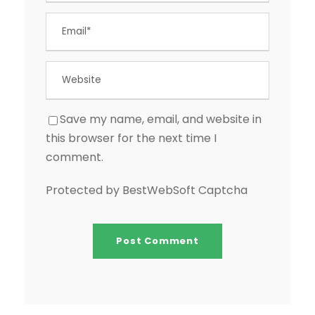
Save my name, email, and website in
this browser for the next time I
comment.
Protected by BestWebSoft Captcha