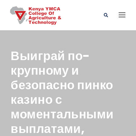
Выиграй по-
крупному и
безопасно пинко
казино с
моментальными
выплатами,