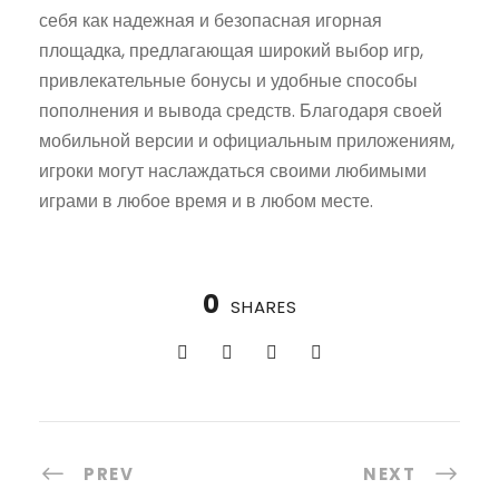
себя как надежная и безопасная игорная
площадка, предлагающая широкий выбор игр,
привлекательные бонусы и удобные способы
пополнения и вывода средств. Благодаря своей
мобильной версии и официальным приложениям,
игроки могут наслаждаться своими любимыми
играми в любое время и в любом месте.
0
SHARES
PREV
NEXT