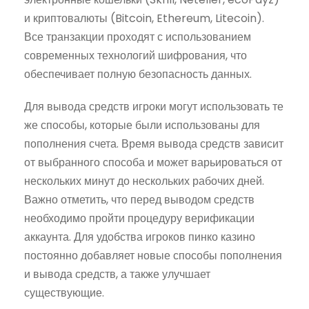
и криптовалюты (Bitcoin, Ethereum, Litecoin).
Все транзакции проходят с использованием
современных технологий шифрования, что
обеспечивает полную безопасность данных.
Для вывода средств игроки могут использовать те
же способы, которые были использованы для
пополнения счета. Время вывода средств зависит
от выбранного способа и может варьироваться от
нескольких минут до нескольких рабочих дней.
Важно отметить, что перед выводом средств
необходимо пройти процедуру верификации
аккаунта. Для удобства игроков пинко казино
постоянно добавляет новые способы пополнения
и вывода средств, а также улучшает
существующие.